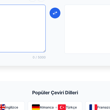
0
/ 5000
Popüler Çeviri Dilleri
İngilizce
Almanca
→
Türkçe
Fransız