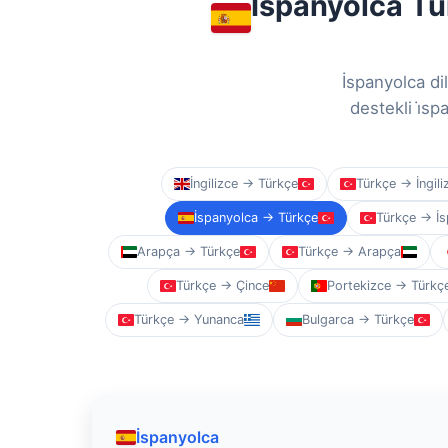
İspanyolca Tür
İspanyolca di
destekli i̇sp
İngilizce → Türkçe
Türkçe → İngili
İspanyolca → Türkçe
Türkçe → İs
Arapça → Türkçe
Türkçe → Arapça
Türkçe → Çince
Portekizce → Türkç
Türkçe → Yunanca
Bulgarca → Türkçe
İspanyolca