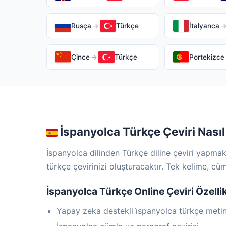
Rusça
→
Türkçe
İtalyanca
Çince
→
Türkçe
Portekizce
İspanyolca Türkçe Çeviri Nasıl 
İspanyolca dilinden Türkçe diline çeviri yapma
türkçe çevirinizi oluşturacaktır. Tek kelime, cü
İspanyolca Türkçe Online Çeviri Özellik
Yapay zeka destekli i̇spanyolca türkçe metin