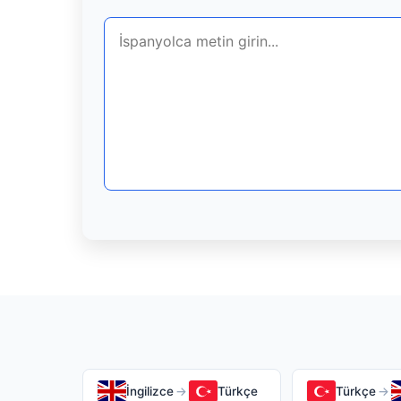
İngilizce
→
Türkçe
Türkçe
→