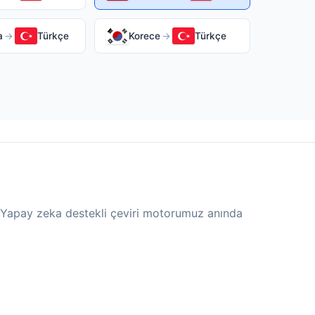
a
→
Türkçe
Korece
→
Türkçe
n. Yapay zeka destekli çeviri motorumuz anında