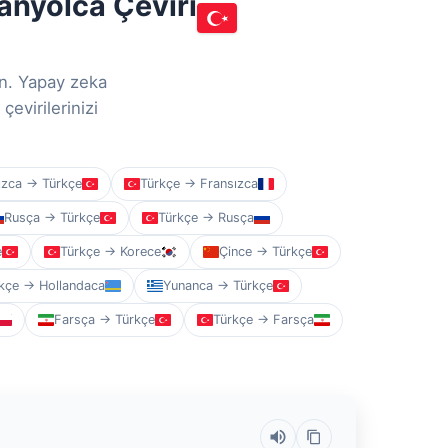
panyolca Çeviri
ın. Yapay zeka
çevirilerinizi
ızca → Türkçe
Türkçe → Fransızca
Rusça → Türkçe
Türkçe → Rusça
e
Türkçe → Korece
Çince → Türkçe
kçe → Hollandaca
Yunanca → Türkçe
Farsça → Türkçe
Türkçe → Farsça