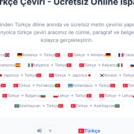
kçe Çeviri - Ücretsiz Online İs
linden Türkçe diline anında ve ücretsiz metin çevirisi yap
anyolca türkçe çeviri aracımız ile cümle, paragraf ve belge 
kolayca gerçekleştirin.
zce
Almanca → Türkçe
Türkçe → Almanca
Frans
panyolca
İtalyanca → Türkçe
Türkçe → İtalyanca
Japonca → Türkçe
Türkçe → Japonca
Korece → Türkç
e
Türkçe → Portekizce
Hollandaca → Türkçe
Tür
Türkçe → Bulgarca
Lehçe → Türkçe
Türkçe → Lehçe
Azerbaycan → Türkçe
Türkçe → Azerbaycan
Türkçe