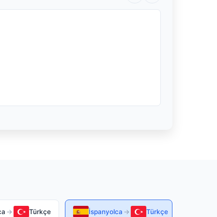
ca
→
Türkçe
İspanyolca
→
Türkçe