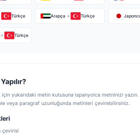
→
Türkçe
Arapça
→
Türkçe
Japonc
→
Türkçe
Yapılır?
k için yukarıdaki metin kutusuna i̇spanyolca metninizi yazı
mle veya paragraf uzunluğunda metinleri çevirebilirsiniz.
leri
 çevirisi