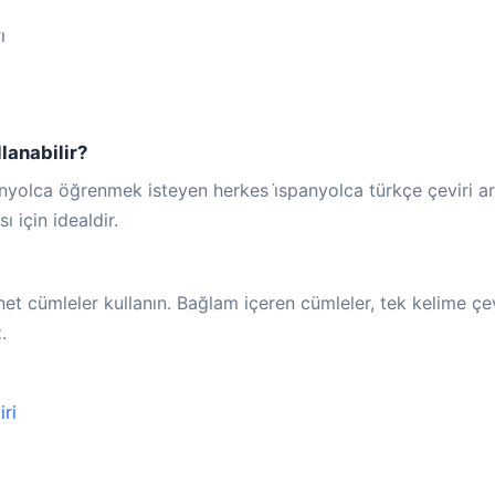
ı
lanabilir?
panyolca öğrenmek isteyen herkes i̇spanyolca türkçe çeviri a
 için idealdir.
net cümleler kullanın. Bağlam içeren cümleler, tek kelime çe
.
ri