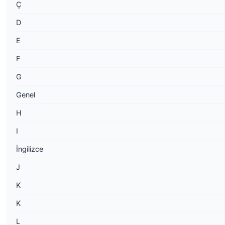
Ç
D
E
F
G
Genel
H
I
İngilizce
J
K
K
L