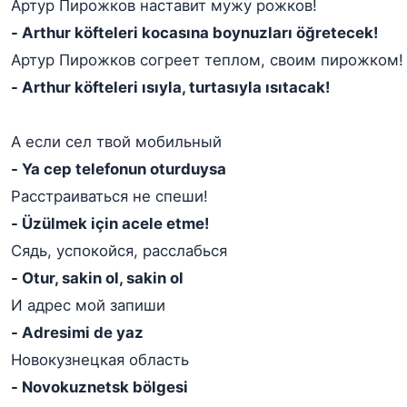
Артур Пирожков наставит мужу рожков!
- Arthur köfteleri kocasına boynuzları öğretecek!
Артур Пирожков согреет теплом, своим пирожком!
- Arthur köfteleri ısıyla, turtasıyla ısıtacak!
А если сел твой мобильный
- Ya cep telefonun oturduysa
Расстраиваться не спеши!
- Üzülmek için acele etme!
Сядь, успокойся, расслабься
- Otur, sakin ol, sakin ol
И адрес мой запиши
- Adresimi de yaz
Новокузнецкая область
- Novokuznetsk bölgesi