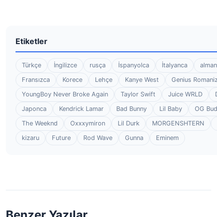
Etiketler
Türkçe
İngilizce
rusça
İspanyolca
İtalyanca
alman
Fransızca
Korece
Lehçe
Kanye West
Genius Romaniz
YoungBoy Never Broke Again
Taylor Swift
Juice WRLD
Japonca
Kendrick Lamar
Bad Bunny
Lil Baby
OG Bu
The Weeknd
Oxxxymiron
Lil Durk
MORGENSHTERN
kizaru
Future
Rod Wave
Gunna
Eminem
Benzer Yazılar