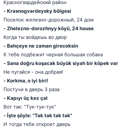
Красногвардейский район
- Krasnogvardeysky bölgesi
Поселок железно-дорожный, 24 дом
- Zhelezno-dorozhnyy köyü, 24 house
Когда ты войдешь во двор
- Bahçeye ne zaman gireceksin
К тебе подбежит черная большая собака
- Sana doğru koşacak büyük siyah bir köpek var
Не пугайся - она добрая!
- Korkma, o iyi biri!
Постучи в дверь 3 раза
- Kapıyı üç kez çal
Вот так: "Тук-тук-тук"
- İşte şöyle: "Tak tak tak tak"
И тогда тебе откроет дверь