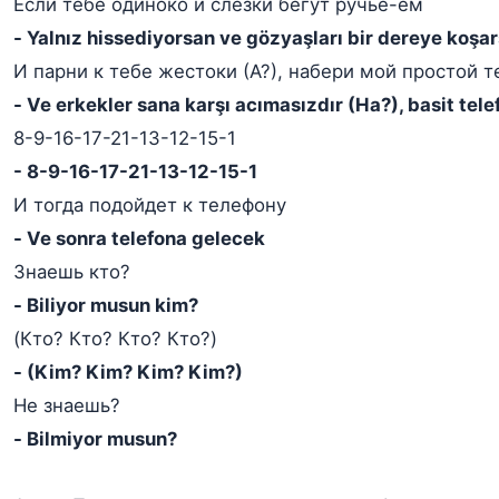
Если тебе одиноко и слезки бегут ручьё-ём
- Yalnız hissediyorsan ve gözyaşları bir dereye koşar
И парни к тебе жестоки (А?), набери мой простой 
- Ve erkekler sana karşı acımasızdır (Ha?), basit tel
8-9-16-17-21-13-12-15-1
- 8-9-16-17-21-13-12-15-1
И тогда подойдет к телефону
- Ve sonra telefona gelecek
Знаешь кто?
- Biliyor musun kim?
(Кто? Кто? Кто? Кто?)
- (Kim? Kim? Kim? Kim?)
Не знаешь?
- Bilmiyor musun?