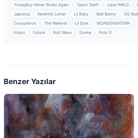
YoungBoy Never Broke Again
Taylor Swift
Juice WRLD
Japonca
Kendrick Lamar
Lil Baby
Bad Bunny
OG Bu
Oxxxymiron
The Weeknd
Lil Durk
MORGENSHTERN
kizaru
Future
Rod Wave
Gunna
Polo G
Benzer Yazılar