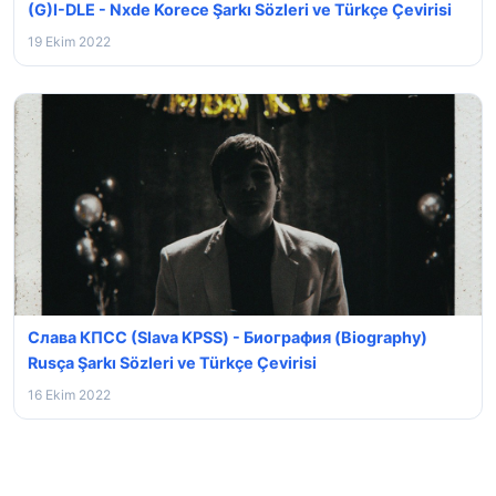
(G)I-DLE - Nxde Korece Şarkı Sözleri ve Türkçe Çevirisi
19 Ekim 2022
Слава КПСС (Slava KPSS) - Биография (Biography)
Rusça Şarkı Sözleri ve Türkçe Çevirisi
16 Ekim 2022