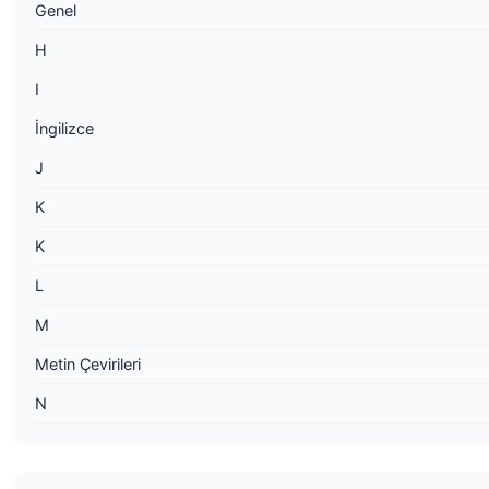
Genel
H
I
İngilizce
J
K
K
L
M
Metin Çevirileri
N