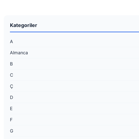
Kategoriler
A
Almanca
B
C
Ç
D
E
F
G