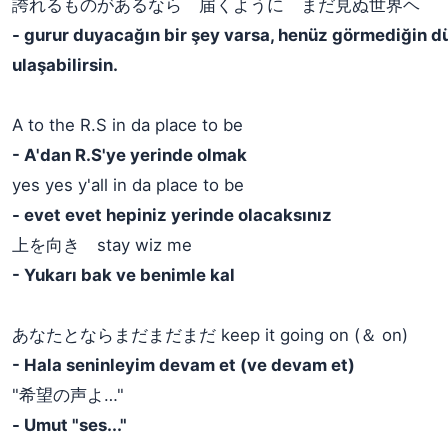
誇れるものがあるなら 届くように まだ見ぬ世界ヘ
- gurur duyacağın bir şey varsa, henüz görmediğin 
ulaşabilirsin.
A to the R.S in da place to be
- A'dan R.S'ye yerinde olmak
​yes yes y'all in da place to be
- ​evet evet hepiniz yerinde olacaksınız
上を向き stay wiz me
- Yukarı bak ve benimle kal
あなたとならまだまだまだ keep it going on (＆ on)
- Hala seninleyim devam et (ve devam et)
"希望の声よ…"
- Umut "ses..."