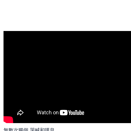
無數次獨個 哭喊和嘆息