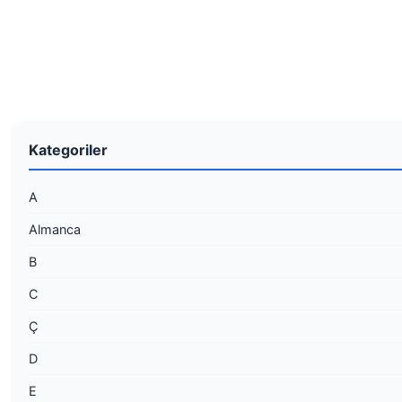
Kategoriler
A
Almanca
B
C
Ç
D
E