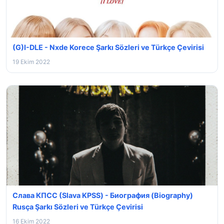
(G)I-DLE - Nxde Korece Şarkı Sözleri ve Türkçe Çevirisi
19 Ekim 2022
Слава КПСС (Slava KPSS) - Биография (Biography)
Rusça Şarkı Sözleri ve Türkçe Çevirisi
16 Ekim 2022