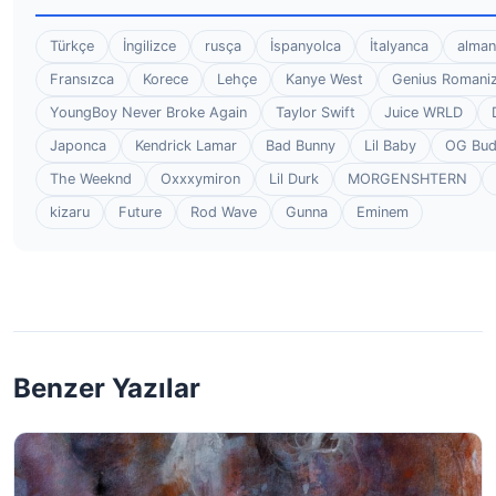
Türkçe
İngilizce
rusça
İspanyolca
İtalyanca
alman
Fransızca
Korece
Lehçe
Kanye West
Genius Romaniz
YoungBoy Never Broke Again
Taylor Swift
Juice WRLD
Japonca
Kendrick Lamar
Bad Bunny
Lil Baby
OG Bu
The Weeknd
Oxxxymiron
Lil Durk
MORGENSHTERN
kizaru
Future
Rod Wave
Gunna
Eminem
Benzer Yazılar