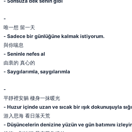
- Sonsuza dek senin gibi
-
唯一想 留一天
- Sadece bir günlüğüne kalmak istiyorum.
與你喘息
- Seninle nefes al
由衷的 真心的
- Saygılarımla, saygılarımla
-
平靜裡安躺 棲身一抹暖光
- Huzur içinde uzan ve sıcak bir ışık dokunuşuyla sı
游入思海 看日落天荒
- Düşüncelerin denizine yüzün ve gün batımını izleyi