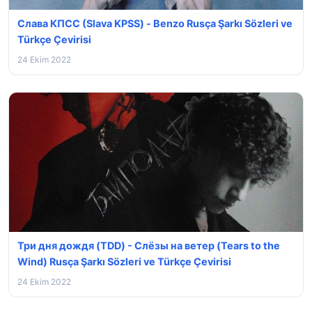
Слава КПСС (Slava KPSS) - Benzo Rusça Şarkı Sözleri ve
Türkçe Çevirisi
24 Ekim 2022
Три дня дождя (TDD) - Слёзы на ветер (Tears to the
Wind) Rusça Şarkı Sözleri ve Türkçe Çevirisi
24 Ekim 2022