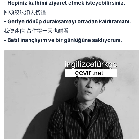
- Hepiniz kalbimi ziyaret etmek isteyebilirsiniz.
回頭沒法消去徬徨
- Geriye dönüp duraksamayı ortadan kaldıramam.
我便迷信 留住得一天也耐看
- Batıl inançlıyım ve bir günlüğüne saklıyorum.