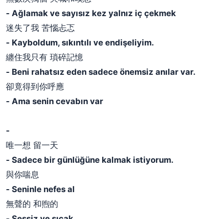
- Ağlamak ve sayısız kez yalnız iç çekmek
迷失了我 苦惱忐忑
- Kayboldum, sıkıntılı ve endişeliyim.
纏住我只有 瑣碎記憶
- Beni rahatsız eden sadece önemsiz anılar var.
卻竟得到你呼應
- Ama senin cevabın var
-
唯一想 留一天
- Sadece bir günlüğüne kalmak istiyorum.
與你喘息
- Seninle nefes al
無聲的 和煦的
- Sessiz ve sıcak