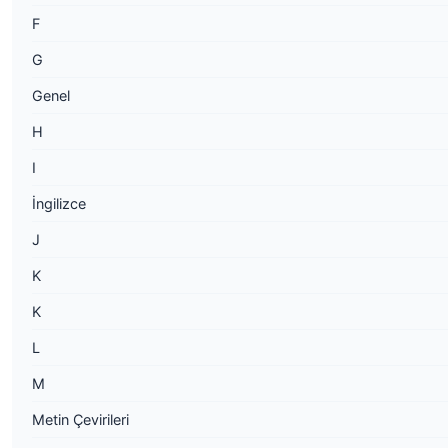
F
G
Genel
H
I
İngilizce
J
K
K
L
M
Metin Çevirileri