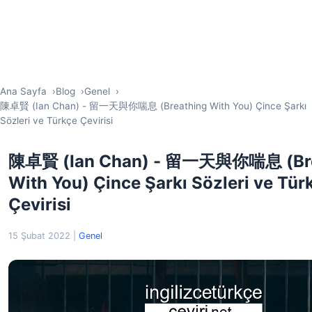
Ana Sayfa
Blog
Genel
陳卓賢 (Ian Chan) - 留一天與你喘息 (Breathing With You) Çince Şarkı
Sözleri ve Türkçe Çevirisi
陳卓賢 (Ian Chan) - 留一天與你喘息 (Bre
With You) Çince Şarkı Sözleri ve Tür
Çevirisi
15 Şubat 2022
|
Genel