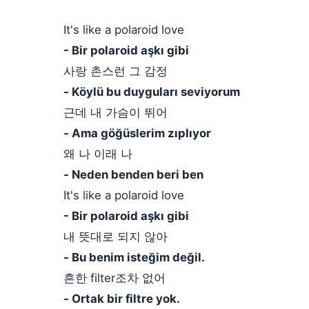
It's like a polaroid love
- Bir polaroid aşkı gibi
사랑 촌스런 그 감정
- Köylü bu duyguları seviyorum
근데 내 가슴이 뛰어
- Ama göğüslerim zıplıyor
왜 나 이래 나
- Neden benden beri ben
It's like a polaroid love
- Bir polaroid aşkı gibi
내 뜻대로 되지 않아
- Bu benim isteğim değil.
흔한 filter조차 없어
- Ortak bir filtre yok.