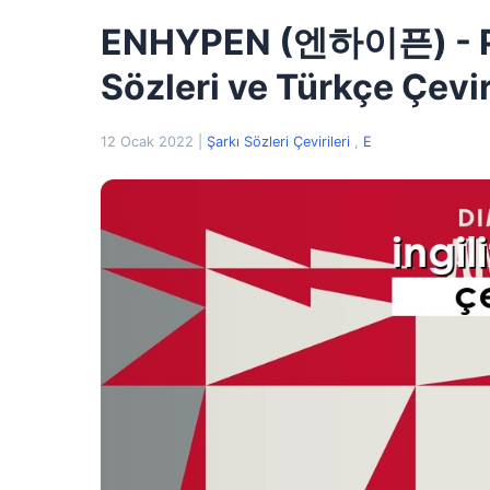
ENHYPEN (엔하이픈) - Pol
Sözleri ve Türkçe Çevir
12 Ocak 2022
|
Şarkı Sözleri Çevirileri
,
E