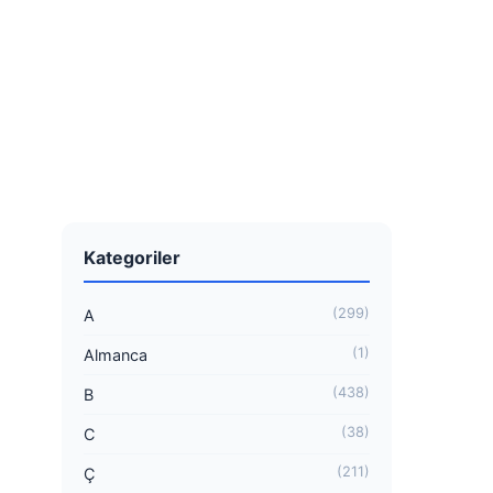
Kategoriler
(299)
A
(1)
Almanca
(438)
B
(38)
C
(211)
Ç