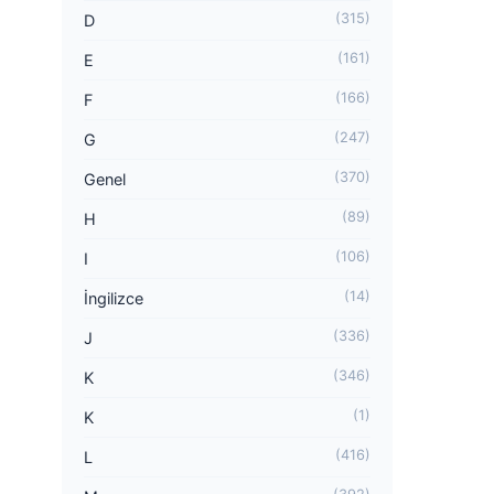
(315)
D
(161)
E
(166)
F
(247)
G
(370)
Genel
(89)
H
(106)
I
(14)
İngilizce
(336)
J
(346)
K
(1)
K
(416)
L