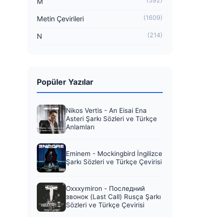
(392)
M
(1609)
Metin Çevirileri
(214)
N
Popüler Yazılar
Nikos Vertis - An Eisai Ena
Asteri Şarkı Sözleri ve Türkçe
Anlamları
Eminem - Mockingbird İngilizce
Şarkı Sözleri ve Türkçe Çevirisi
Oxxxymiron - Последний
звонок (Last Call) Rusça Şarkı
Sözleri ve Türkçe Çevirisi