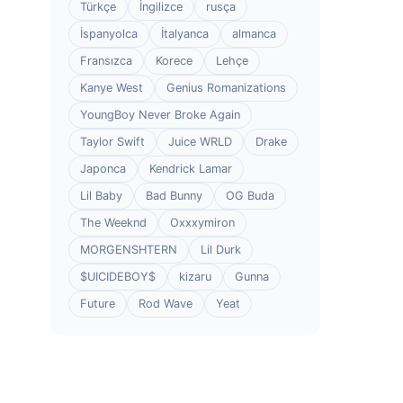
Türkçe
İngilizce
rusça
İspanyolca
İtalyanca
almanca
Fransızca
Korece
Lehçe
Kanye West
Genius Romanizations
YoungBoy Never Broke Again
Taylor Swift
Juice WRLD
Drake
Japonca
Kendrick Lamar
Lil Baby
Bad Bunny
OG Buda
The Weeknd
Oxxxymiron
MORGENSHTERN
Lil Durk
$UICIDEBOY$
kizaru
Gunna
Future
Rod Wave
Yeat