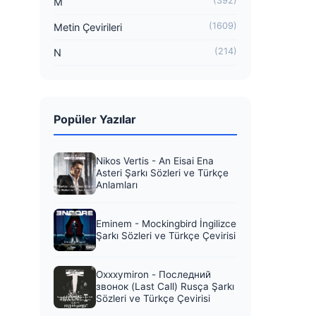
(392)
M
(1609)
Metin Çevirileri
(214)
N
Popüler Yazılar
Nikos Vertis - An Eisai Ena
Asteri Şarkı Sözleri ve Türkçe
Anlamları
Eminem - Mockingbird İngilizce
Şarkı Sözleri ve Türkçe Çevirisi
Oxxxymiron - Последний
звонок (Last Call) Rusça Şarkı
Sözleri ve Türkçe Çevirisi