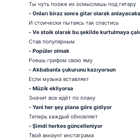
Ты чуть позже их осмыслишь под гитару
- Onları biraz sonra gitar olarak anlayacaks
И стоически пытаясь так спастись
- Ve stoik olarak bu şekilde kurtulmaya çal
Став популярным
- Popüler olmak
Роешь грифом свою яму
- Akbabanla çukurunu kazıyorsun
Если музыка вставляет
- Müzik ekliyorsa
Значит все идёт по плану
- Yani her şey plana göre gidiyor
Теперь каждый обновляет
- Şimdi herkes güncelleniyor
Твой аккаунт инстаграма