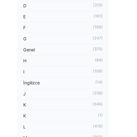
(315)
D
(161)
E
(166)
F
(247)
G
(370)
Genel
(89)
H
(106)
I
(14)
İngilizce
(336)
J
(346)
K
(1)
K
(416)
L