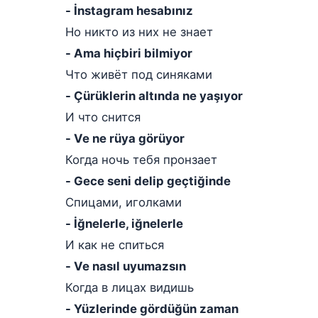
- İnstagram hesabınız
Но никто из них не знает
- Ama hiçbiri bilmiyor
Что живёт под синяками
- Çürüklerin altında ne yaşıyor
И что снится
- Ve ne rüya görüyor
Когда ночь тебя пронзает
- Gece seni delip geçtiğinde
Спицами, иголками
- İğnelerle, iğnelerle
И как не спиться
- Ve nasıl uyumazsın
Когда в лицах видишь
- Yüzlerinde gördüğün zaman