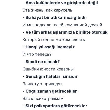
- Ama kulübelerde ve girişlerde değil
Эта жизнь, как карусель
- Bu hayat bir atlıkarınca gibidir
И мы подсели, всей компанией друзей
- Ve tüm arkadaşlarımızla birlikte oturduk
Который год не можем слезть
- Hangi yıl aşağı inemeyiz
И что теперь?
- Şimdi ne olacak?
Ошибки юности коварны
- Gençliğin hataları sinsidir
Зачастую приведут
- Çoğu zaman getirecekler
Вас к психотравмам
- Sizi psikopatlara götürecekler