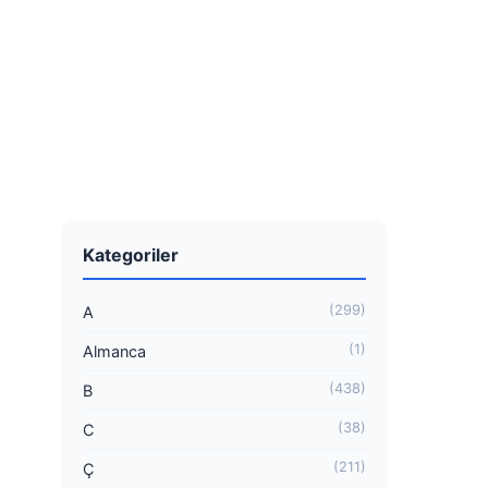
Kategoriler
(299)
A
(1)
Almanca
(438)
B
(38)
C
(211)
Ç