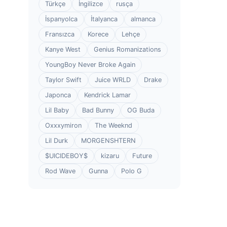
Türkçe
İngilizce
rusça
İspanyolca
İtalyanca
almanca
Fransızca
Korece
Lehçe
Kanye West
Genius Romanizations
YoungBoy Never Broke Again
Taylor Swift
Juice WRLD
Drake
Japonca
Kendrick Lamar
Lil Baby
Bad Bunny
OG Buda
Oxxxymiron
The Weeknd
Lil Durk
MORGENSHTERN
$UICIDEBOY$
kizaru
Future
Rod Wave
Gunna
Polo G