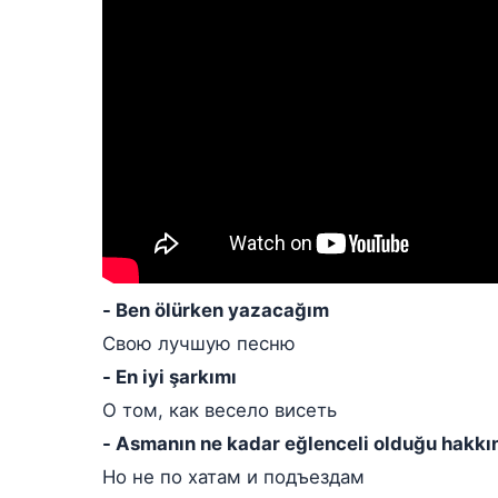
- Ben ölürken yazacağım
Свою лучшую песню
- En iyi şarkımı
О том, как весело висеть
- Asmanın ne kadar eğlenceli olduğu hakkı
Но не по хатам и подъездам