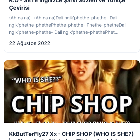
K.O - SETE İngilizce Şarkı Sözleri ve Türkçe
Çevirisi
(Ah na na)- (Ah na na)Dali ngik’phethe-phethe- Dali
ngik'phethe-phethePhethe-phethe- Phethe-phetheDali
ngik’phethe-phethe- Dali ngik'phethe-phethePhet...
22 Ağustos 2022
KkButTerFly27 Xx - CHIP SHOP (WHO IS SHE?)