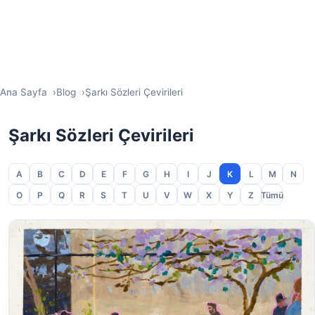
Ana Sayfa
Blog
Şarkı Sözleri Çevirileri
Şarkı Sözleri Çevirileri
A
B
C
D
E
F
G
H
I
J
K
L
M
N
O
P
Q
R
S
T
U
V
W
X
Y
Z
Tümü