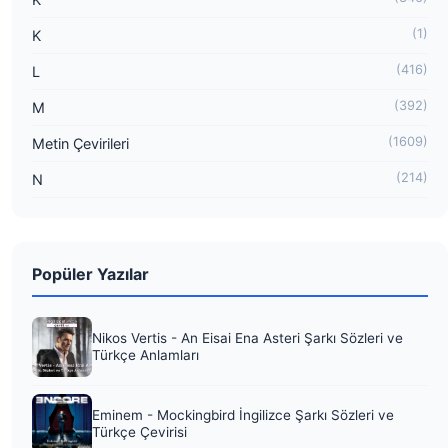
(1)
K
(416)
L
(392)
M
(1609)
Metin Çevirileri
(214)
N
Popüler Yazılar
Nikos Vertis - An Eisai Ena Asteri Şarkı Sözleri ve
Türkçe Anlamları
Eminem - Mockingbird İngilizce Şarkı Sözleri ve
Türkçe Çevirisi