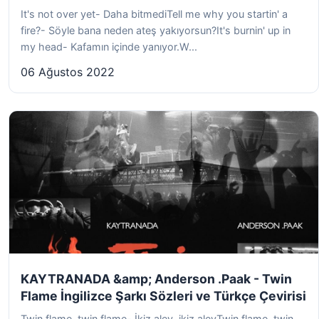
It's not over yet- Daha bitmediTell me why you startin' a
fire?- Söyle bana neden ateş yakıyorsun?It's burnin' up in
my head- Kafamın içinde yanıyor.W...
06 Ağustos 2022
KAYTRANADA &amp; Anderson .Paak - Twin
Flame İngilizce Şarkı Sözleri ve Türkçe Çevirisi
Twin flame, twin flame- İkiz alev, ikiz alevTwin flame, twin