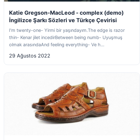
Katie Gregson-MacLeod - complex (demo)
İngilizce Şarkı Sözleri ve Türkçe Çevirisi
I'm twenty-one- Yirmi bir yaşındayım.The edge is razor
thin- Kenar jilet incedirBetween being numb- Uyuşmuş
olmak arasındaAnd feeling everything- Ve h...
29 Ağustos 2022