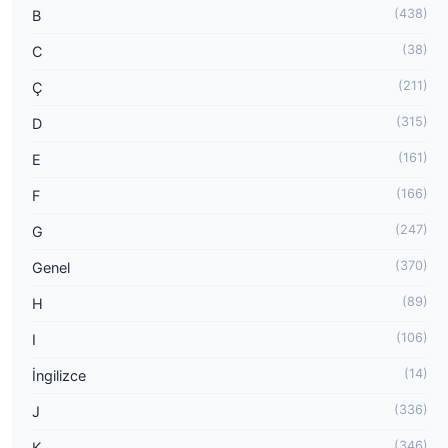
(438)
B
(38)
C
(211)
Ç
(315)
D
(161)
E
(166)
F
(247)
G
(370)
Genel
(89)
H
(106)
I
(14)
İngilizce
(336)
J
(346)
K