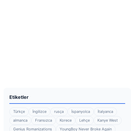
Etiketler
Türkçe
İngilizce
rusça
İspanyolca
İtalyanca
almanca
Fransızca
Korece
Lehçe
Kanye West
Genius Romanizations
YoungBoy Never Broke Again