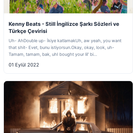
Kenny Beats - Still İngilizce Şarkı Sözleri ve
Türkçe Çevirisi
Uh- AhDouble up- İkiye katlamakUh, aw yeah, you want
that shit- Evet, bunu istiyorsun.Okay, okay, look, uh-
Tamam, tamam, bak, uhI bought your lil' bi...
01 Eylül 2022