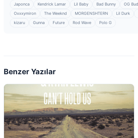
Japonca
Kendrick Lamar
Lil Baby
Bad Bunny
OG Bu
Oxxxymiron
The Weeknd
MORGENSHTERN
Lil Durk
kizaru
Gunna
Future
Rod Wave
Polo G
Benzer Yazılar