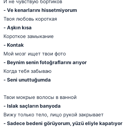
И не чувствую бортиков
- Ve kenarlarını hissetmiyorum
Твоя любовь короткая
- Aşkın kısa
Короткое замыкание
- Kontak
Мой мозг ищет твои фото
- Beynim senin fotoğraflarını arıyor
Когда тебя забываю
- Seni unuttuğumda
Твои мокрые волосы в ванной
- Islak saçların banyoda
Вижу только тело, лицо рукой закрывает
- Sadece bedeni görüyorum, yüzü eliyle kapatıyor