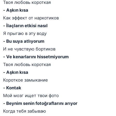
Твоя любовь короткая
- Aşkın kısa
Как эффект от наркотиков
- İlaçların etkisi nasıl
Я прыгаю в эту воду
- Bu suya atlıyorum
И не чувствую бортиков
- Ve kenarlarını hissetmiyorum
Твоя любовь короткая
- Aşkın kısa
Короткое замыкание
- Kontak
Мой мозг ищет твои фото
- Beynim senin fotoğraflarını arıyor
Когда тебя забываю