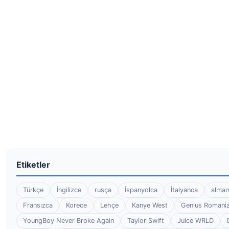
Etiketler
Türkçe
İngilizce
rusça
İspanyolca
İtalyanca
alman
Fransızca
Korece
Lehçe
Kanye West
Genius Romaniz
YoungBoy Never Broke Again
Taylor Swift
Juice WRLD