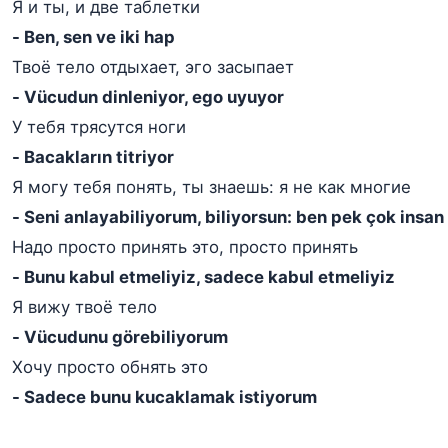
Я и ты, и две таблетки
- Ben, sen ve iki hap
Твоё тело отдыхает, эго засыпает
- Vücudun dinleniyor, ego uyuyor
У тебя трясутся ноги
- Bacakların titriyor
Я могу тебя понять, ты знаешь: я не как многие
- Seni anlayabiliyorum, biliyorsun: ben pek çok insan
Надо просто принять это, просто принять
- Bunu kabul etmeliyiz, sadece kabul etmeliyiz
Я вижу твоё тело
- Vücudunu görebiliyorum
Хочу просто обнять это
- Sadece bunu kucaklamak istiyorum