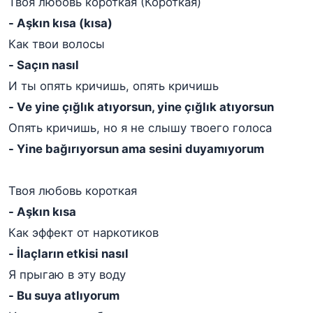
Твоя любовь короткая (Короткая)
- Aşkın kısa (kısa)
Как твои волосы
- Saçın nasıl
И ты опять кричишь, опять кричишь
- Ve yine çığlık atıyorsun, yine çığlık atıyorsun
Опять кричишь, но я не слышу твоего голоса
- Yine bağırıyorsun ama sesini duyamıyorum
Твоя любовь короткая
- Aşkın kısa
Как эффект от наркотиков
- İlaçların etkisi nasıl
Я прыгаю в эту воду
- Bu suya atlıyorum