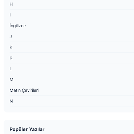
H
I
İngilizce
J
K
K
L
M
Metin Çevirileri
N
Popüler Yazılar