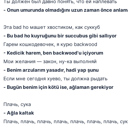
Ты должен был давно понять, что ей наплевать
- Onun umurunda olmadığını uzun zaman önce anlam
Эта bad ho машет хвостиком, как суккуб
- Bu bad ho kuyruğunu bir succubus gibi sallıyor
Гарем кошкодевочек, я курю backwood
- Kedicik harem, ben backwood'u içiyorum
Мои желания — закон, ну-ка выполняй
- Benim arzularım yasadır, hadi yap şunu
Если мне сегодня хуево, ты должна рыдать
- Bugün benim için kötü ise, ağlaman gerekiyor
Плачь, сука
- Ağla kaltak
Плачь, плачь, плачь, плачь, плачь, плачь, плачь, сук