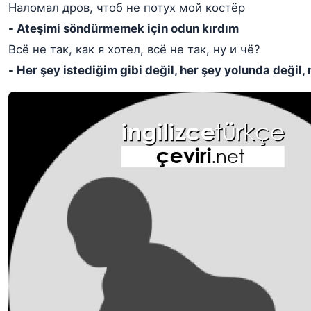
Наломал дров, чтоб не потух мой костёр
- Ateşimi söndürmemek için odun kırdım
Всё не так, как я хотел, всё не так, ну и чё?
- Her şey istediğim gibi değil, her şey yolunda değil,