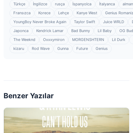
Türkçe
İngilizce
rusça
İspanyolca
İtalyanca
alman
Fransızca
Korece
Lehçe
Kanye West
Genius Romaniz
YoungBoy Never Broke Again
Taylor Swift
Juice WRLD
Japonca
Kendrick Lamar
Bad Bunny
Lil Baby
OG Bu
The Weeknd
Oxxxymiron
MORGENSHTERN
Lil Durk
kizaru
Rod Wave
Gunna
Future
Genius
Benzer Yazılar