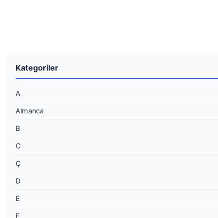
Kategoriler
A
Almanca
B
C
Ç
D
E
F