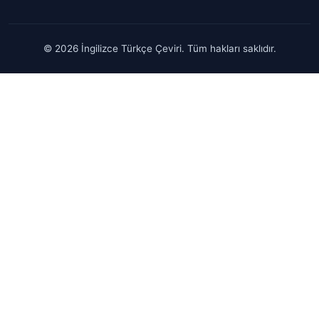
© 2026 İngilizce Türkçe Çeviri. Tüm hakları saklıdır.