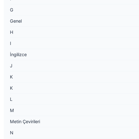
G
Genel
H
I
İngilizce
J
K
K
L
M
Metin Çevirileri
N