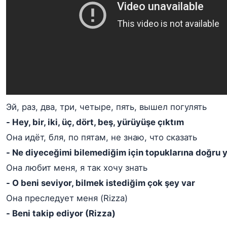
Эй, раз, два, три, четыре, пять, вышел погулять
- Hey, bir, iki, üç, dört, beş, yürüyüşe çıktım
Она идёт, бля, по пятам, не знаю, что сказать
- Ne diyeceğimi bilemediğim için topuklarına doğru 
Она любит меня, я так хочу знать
- O beni seviyor, bilmek istediğim çok şey var
Она преследует меня (Rizza)
- Beni takip ediyor (Rizza)