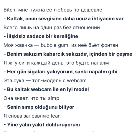
Bitch, мне нужна её любовь по дешевле
- Kaltak, onun sevgisine daha ucuza ihtiyacım var
Всего лишь на один раз без отношений
- İlişkisiz sadece bir kereliğine
Моя жвачка — bubble gum, из неё бьёт фонтан
- Benim sakızım kabarcık sakızıdır, içinden bir çeşme
Я жгу сиги каждый день, это будто напалм
- Her gün sigaları yakıyorum, sanki napalm gibi
Эта сука — топ-модель с webcam
- Bu kaltak webcam ile en iyi model
Она знает, что ты simp
- Senin sımp olduğunu biliyor
Я снова заправляю lean
- Yine yalın yakıt dolduruyorum