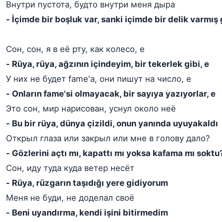
Внутри пустота, будто внутри меня дыра
- İçimde bir boşluk var, sanki içimde bir delik varmış 
Сон, сон, я в её рту, как колесо, е
- Rüya, rüya, ağzının içindeyim, bir tekerlek gibi, e
У них не будет fame'а, они пишут на число, е
- Onların fame'si olmayacak, bir sayıya yazıyorlar, e
Это сон, мир нарисован, уснул около неё
- Bu bir rüya, dünya çizildi, onun yanında uyuyakaldı
Открыл глаза или закрыл или мне в голову дало?
- Gözlerini açtı mı, kapattı mı yoksa kafama mı soktu
Сон, иду туда куда ветер несёт
- Rüya, rüzgarın taşıdığı yere gidiyorum
Меня не буди, не доделал своё
- Beni uyandırma, kendi işini bitirmedim