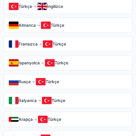
Türkçe
→
İngilizce
Almanca
→
Türkçe
Fransızca
→
Türkçe
İspanyolca
→
Türkçe
Rusça
→
Türkçe
İtalyanca
→
Türkçe
Arapça
→
Türkçe