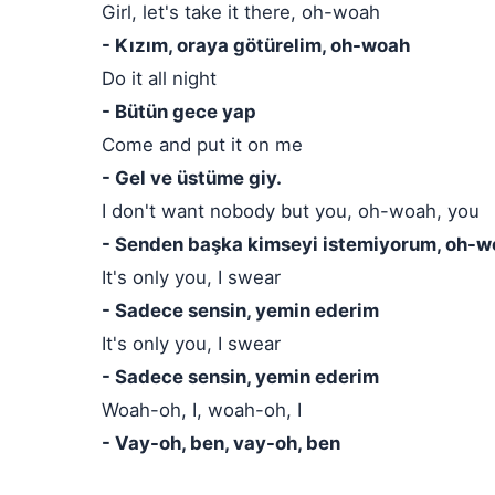
Girl, let's take it there, oh-woah
- Kızım, oraya götürelim, oh-woah
Do it all night
- Bütün gece yap
Come and put it on me
- Gel ve üstüme giy.
I don't want nobody but you, oh-woah, you
- Senden başka kimseyi istemiyorum, oh-w
It's only you, I swear
- Sadece sensin, yemin ederim
It's only you, I swear
- Sadece sensin, yemin ederim
Woah-oh, I, woah-oh, I
- Vay-oh, ben, vay-oh, ben