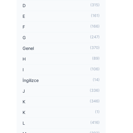
(315)
D
(161)
E
(166)
F
(247)
G
(370)
Genel
(89)
H
(106)
I
(14)
İngilizce
(336)
J
(346)
K
(1)
K
(416)
L