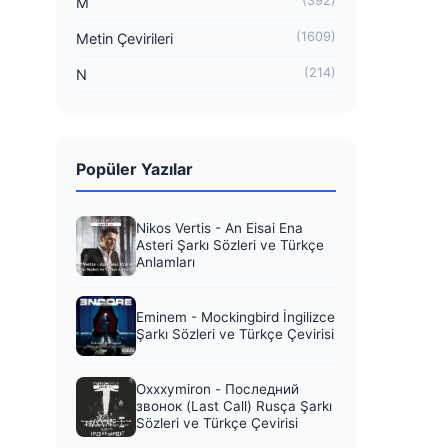
(392)
M
(1609)
Metin Çevirileri
(214)
N
Popüler Yazılar
Nikos Vertis - An Eisai Ena
Asteri Şarkı Sözleri ve Türkçe
Anlamları
Eminem - Mockingbird İngilizce
Şarkı Sözleri ve Türkçe Çevirisi
Oxxxymiron - Последний
звонок (Last Call) Rusça Şarkı
Sözleri ve Türkçe Çevirisi