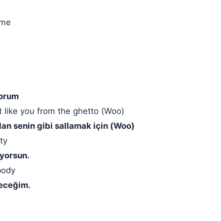
 me
yorum
it like you from the ghetto (Woo)
n senin gibi sallamak için (Woo)
ty
iyorsun.
body
receğim.