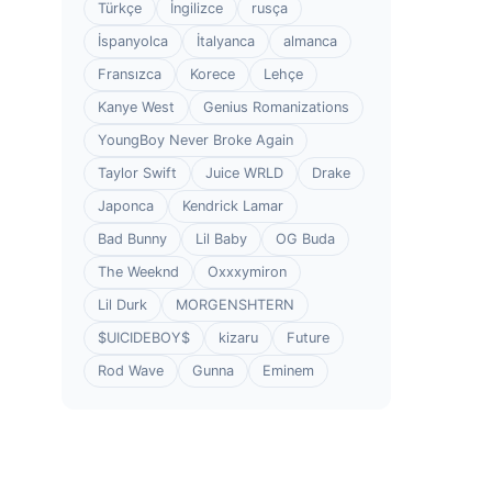
Türkçe
İngilizce
rusça
İspanyolca
İtalyanca
almanca
Fransızca
Korece
Lehçe
Kanye West
Genius Romanizations
YoungBoy Never Broke Again
Taylor Swift
Juice WRLD
Drake
Japonca
Kendrick Lamar
Bad Bunny
Lil Baby
OG Buda
The Weeknd
Oxxxymiron
Lil Durk
MORGENSHTERN
$UICIDEBOY$
kizaru
Future
Rod Wave
Gunna
Eminem