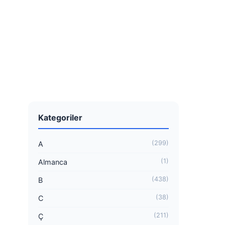
Kategoriler
(299)
A
(1)
Almanca
(438)
B
(38)
C
(211)
Ç