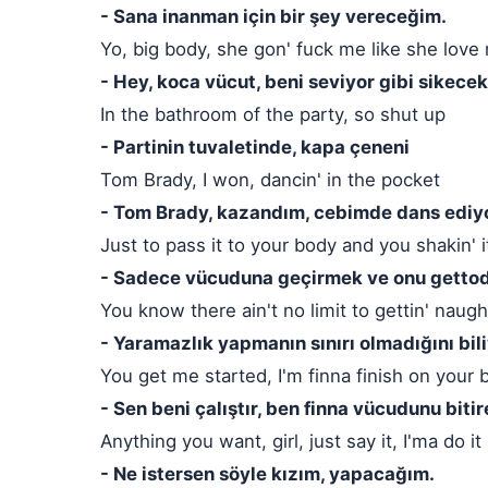
- Sana inanman için bir şey vereceğim.
Yo, big body, she gon' fuck me like she love
- Hey, koca vücut, beni seviyor gibi sikecek
In the bathroom of the party, so shut up
- Partinin tuvaletinde, kapa çeneni
Tom Brady, I won, dancin' in the pocket
- Tom Brady, kazandım, cebimde dans edi
Just to pass it to your body and you shakin' 
- Sadece vücuduna geçirmek ve onu gettoda
You know there ain't no limit to gettin' naugh
- Yaramazlık yapmanın sınırı olmadığını bil
You get me started, I'm finna finish on your 
- Sen beni çalıştır, ben finna vücudunu biti
Anything you want, girl, just say it, I'ma do it
- Ne istersen söyle kızım, yapacağım.