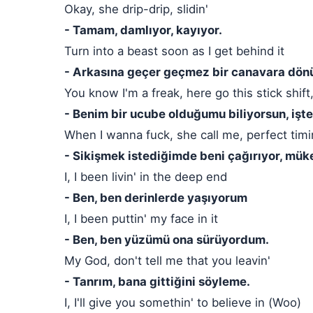
Okay, she drip-drip, slidin'
- Tamam, damlıyor, kayıyor.
Turn into a beast soon as I get behind it
- Arkasına geçer geçmez bir canavara dön
You know I'm a freak, here go this stick shift,
- Benim bir ucube olduğumu biliyorsun, işte
When I wanna fuck, she call me, perfect timi
- Sikişmek istediğimde beni çağırıyor, mü
I, I been livin' in the deep end
- Ben, ben derinlerde yaşıyorum
I, I been puttin' my face in it
- Ben, ben yüzümü ona sürüyordum.
My God, don't tell me that you leavin'
- Tanrım, bana gittiğini söyleme.
I, I'll give you somethin' to believe in (Woo)