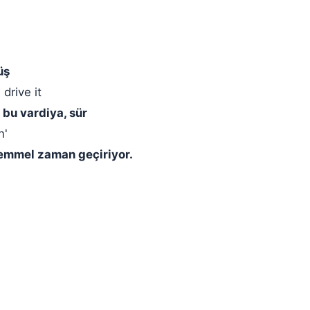
üş
 drive it
 bu vardiya, sür
n'
kemmel zaman geçiriyor.