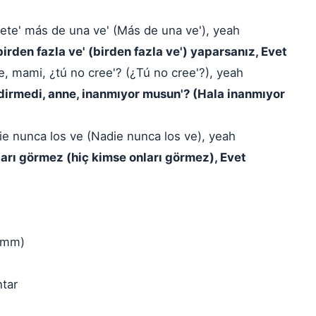
mete' más de una ve' (Más de una ve'), yeah
birden fazla ve' (birden fazla ve') yaparsanız, Evet
e, mami, ¿tú no cree'? (¿Tú no cree'?), yeah
dirmedi, anne, inanmıyor musun'? (Hala inanmıyor
ie nunca los ve (Nadie nunca los ve), yeah
nları görmez (hiç kimse onları görmez), Evet
(Mmm)
ntar