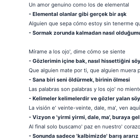
Un amor genuino como los de elemental
- Elemental olanlar gibi gerçek bir aşk
Alguien que sepa cómo estoy sin tenerme q
- Sormak zorunda kalmadan nasıl olduğumu 
Mírame a los ojo', dime cómo se siente
- Gözlerimin içine bak, nasıl hissettiğini sö
Que alguien mate por ti, que alguien muera p
- Sana biri seni öldürmek, birinin ölmesi
Las palabras son palabras y los ojo' no mien
- Kelimeler kelimelerdir ve gözler yalan s
La visión e' veinte-veinte, dale, ma', ven aquí
- Vizyon e 'yirmi yirmi, dale, ma', buraya gel
Al final solo buscamo' paz en nuestro' coraz
- Sonunda sadece 'kalbimizde' barış ararız