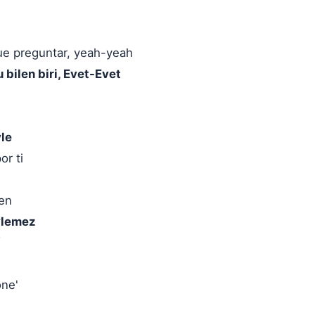
ue preguntar, yeah-yeah
bilen biri, Evet-Evet
yle
or ti
ten
öylemez
one'