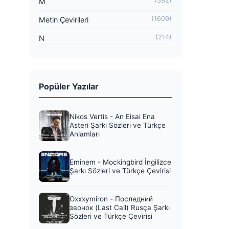
(392)
M
(1609)
Metin Çevirileri
(214)
N
Popüler Yazılar
Nikos Vertis - An Eisai Ena
Asteri Şarkı Sözleri ve Türkçe
Anlamları
Eminem - Mockingbird İngilizce
Şarkı Sözleri ve Türkçe Çevirisi
Oxxxymiron - Последний
звонок (Last Call) Rusça Şarkı
Sözleri ve Türkçe Çevirisi