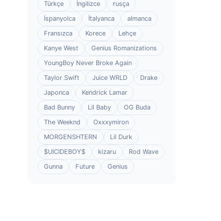
Türkçe
İngilizce
rusça
İspanyolca
İtalyanca
almanca
Fransızca
Korece
Lehçe
Kanye West
Genius Romanizations
YoungBoy Never Broke Again
Taylor Swift
Juice WRLD
Drake
Japonca
Kendrick Lamar
Bad Bunny
Lil Baby
OG Buda
The Weeknd
Oxxxymiron
MORGENSHTERN
Lil Durk
$UICIDEBOY$
kizaru
Rod Wave
Gunna
Future
Genius