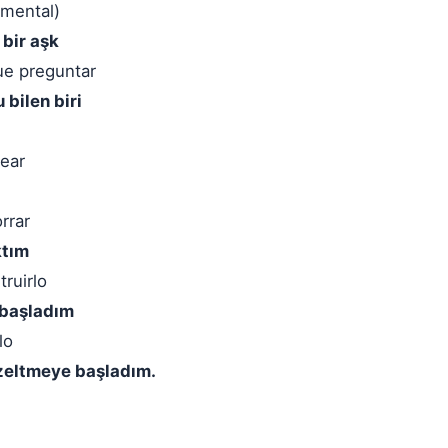
emental)
 bir aşk
ue preguntar
bilen biri
pear
rrar
ktım
ruirlo
 başladım
lo
üzeltmeye başladım.