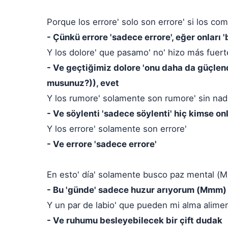
Porque los errore' solo son errore' si los co
- Çünkü errore 'sadece errore', eğer onları '
Y los dolore' que pasamo' no' hizo más fuert
- Ve geçtiğimiz dolore 'onu daha da güçlen
musunuz?)), evet
Y los rumore' solamente son rumore' sin nad
- Ve söylenti 'sadece söylenti' hiç kimse o
Y los errore' solamente son errore'
- Ve errore 'sadece errore'
En esto' día' solamente busco paz mental 
- Bu 'günde' sadece huzur arıyorum (Mmm)
Y un par de labio' que pueden mi alma alime
- Ve ruhumu besleyebilecek bir çift dudak