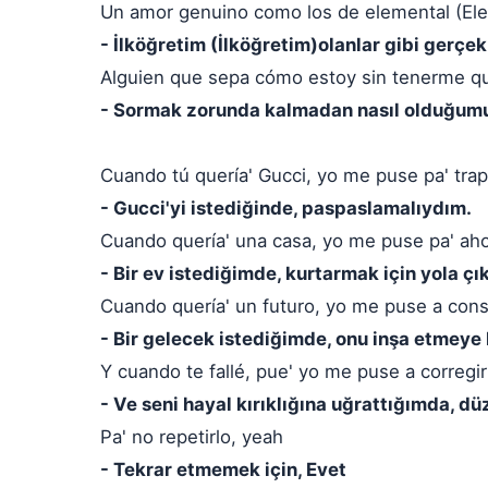
Un amor genuino como los de elemental (El
- İlköğretim (İlköğretim)olanlar gibi gerçek
Alguien que sepa cómo estoy sin tenerme q
- Sormak zorunda kalmadan nasıl olduğumu 
Cuando tú quería' Gucci, yo me puse pa' tra
- Gucci'yi istediğinde, paspaslamalıydım.
Cuando quería' una casa, yo me puse pa' aho
- Bir ev istediğimde, kurtarmak için yola çı
Cuando quería' un futuro, yo me puse a const
- Bir gelecek istediğimde, onu inşa etmeye
Y cuando te fallé, pue' yo me puse a corregir
- Ve seni hayal kırıklığına uğrattığımda, d
Pa' no repetirlo, yeah
- Tekrar etmemek için, Evet