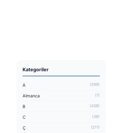
Kategoriler
(299)
A
(1)
Almanca
(438)
B
(38)
C
(211)
Ç