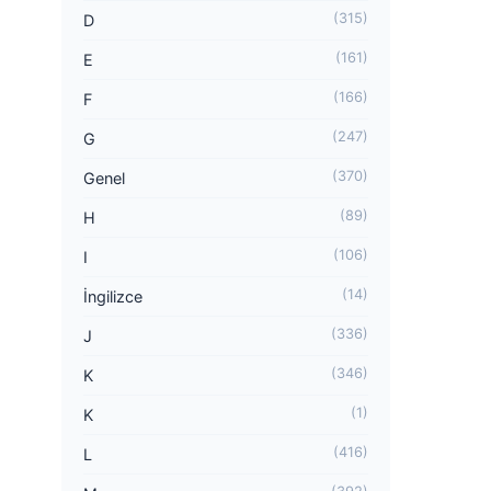
(315)
D
(161)
E
(166)
F
(247)
G
(370)
Genel
(89)
H
(106)
I
(14)
İngilizce
(336)
J
(346)
K
(1)
K
(416)
L