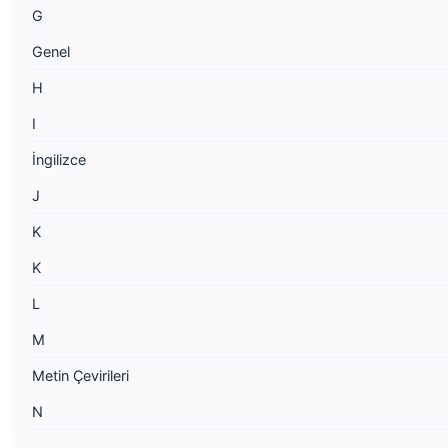
G
Genel
H
I
İngilizce
J
K
K
L
M
Metin Çevirileri
N