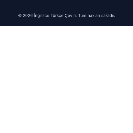
© 2026 İngilizce Türkçe Çeviri. Tüm hakları saklıdır.