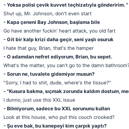
- Yoksa polisi çevik kuvvet teçhizatıyla gönderirim. "
Shut up, Mr. Johnson, don't even start
- Kapa çeneni Bay Johnson, başlama bile
Go have another fuckin' heart attack, you old fart
- Git bir kalp krizi daha geçir, seni yaşlı osuruk
I hate that guy, Brian, that's the hamper
- O adamdan nefret ediyorum, Brian, bu sepet.
What's the matter, you can't go to the damn bathroom
- Sorun ne, tuvalete gidemiyor musun?
"Sorry, I had to shit, dude, where's the tissue?"
- "Kusura bakma, sıçmak zorunda kaldım dostum, me
I dunno, just use this XXL issue
- Bilmiyorum, sadece bu XXL sorununu kullan
Look at this house, who put this couch crooked?
- Şu eve bak, bu kanepeyi kim çarpık yaptı?