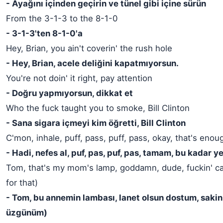
- Ayağını içinden geçirin ve tünel gibi içine sürün
From the 3-1-3 to the 8-1-0
- 3-1-3'ten 8-1-0'a
Hey, Brian, you ain't coverin' the rush hole
- Hey, Brian, acele deliğini kapatmıyorsun.
You're not doin' it right, pay attention
- Doğru yapmıyorsun, dikkat et
Who the fuck taught you to smoke, Bill Clinton
- Sana sigara içmeyi kim öğretti, Bill Clinton
C'mon, inhale, puff, pass, puff, pass, okay, that's eno
- Hadi, nefes al, puf, pas, puf, pas, tamam, bu kadar y
Tom, that's my mom's lamp, goddamn, dude, fuckin' c
for that)
- Tom, bu annemin lambası, lanet olsun dostum, sakin 
üzgünüm)