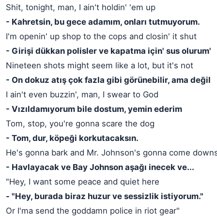
Shit, tonight, man, I ain't holdin' 'em up
- Kahretsin, bu gece adamım, onları tutmuyorum.
I'm openin' up shop to the cops and closin' it shut
- Girişi dükkan polisler ve kapatma için' sus olurum'
Nineteen shots might seem like a lot, but it's not
- On dokuz atış çok fazla gibi görünebilir, ama değil
I ain't even buzzin', man, I swear to God
- Vızıldamıyorum bile dostum, yemin ederim
Tom, stop, you're gonna scare the dog
- Tom, dur, köpeği korkutacaksın.
He's gonna bark and Mr. Johnson's gonna come downst
- Havlayacak ve Bay Johnson aşağı inecek ve...
"Hey, I want some peace and quiet here
- "Hey, burada biraz huzur ve sessizlik istiyorum."
Or I'ma send the goddamn police in riot gear"