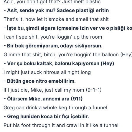
Acid, you don't got that? Just melt plastic
- Asit, sende yok mu? Sadece plastiği eritin
That's it, now let it smoke and smell that shit
- İşte bu, şimdi sigara içmesine izin ver ve o pisliği k
I can't see shit, you're foggin' up the room
- Bir bok göremiyorum, odayı sisliyorsun.
Gimme that shit, bitch, you're hoggin' the balloon (Hey
- Ver şu boku kaltak, balonu kapıyorsun (Hey)
I might just suck nitrous all night long
- Bütün gece nitro emebilirim.
If I just die, Mike, just call my mom (9-1-1)
- Ölürsem Mike, annemi ara (911)
Greg can drink a whole keg through a funnel
- Greg huniden koca bir fıçı içebilir.
Put his foot through it and crawl in it like a tunnel