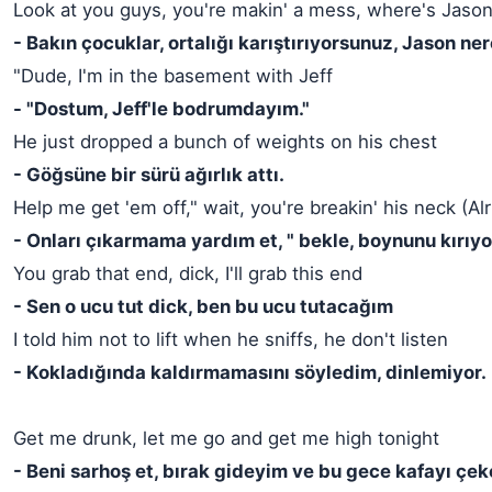
Look at you guys, you're makin' a mess, where's Jaso
- Bakın çocuklar, ortalığı karıştırıyorsunuz, Jason ne
"Dude, I'm in the basement with Jeff
- "Dostum, Jeff'le bodrumdayım."
He just dropped a bunch of weights on his chest
- Göğsüne bir sürü ağırlık attı.
Help me get 'em off," wait, you're breakin' his neck (Alr
- Onları çıkarmama yardım et, " bekle, boynunu kırı
You grab that end, dick, I'll grab this end
- Sen o ucu tut dick, ben bu ucu tutacağım
I told him not to lift when he sniffs, he don't listen
- Kokladığında kaldırmamasını söyledim, dinlemiyor.
Get me drunk, let me go and get me high tonight
- Beni sarhoş et, bırak gideyim ve bu gece kafayı çe