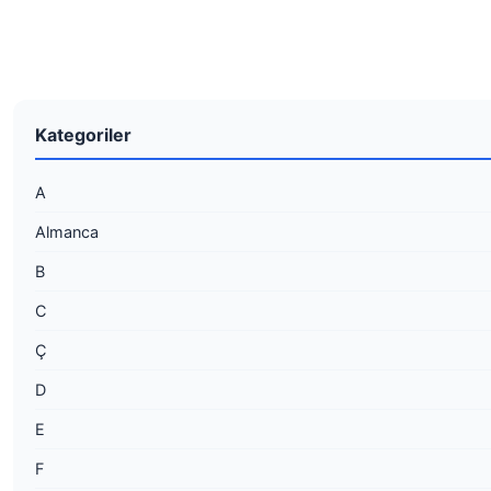
Kategoriler
A
Almanca
B
C
Ç
D
E
F