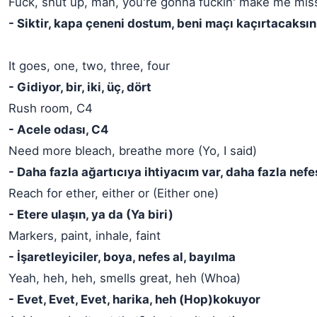
Fuck, shut up, man, you're gonna fuckin' make me mi
- Siktir, kapa çeneni dostum, beni maçı kaçırtacaksın
It goes, one, two, three, four
- Gidiyor, bir, iki, üç, dört
Rush room, C4
- Acele odası, C4
Need more bleach, breathe more (Yo, I said)
- Daha fazla ağartıcıya ihtiyacım var, daha fazla nefe
Reach for ether, either or (Either one)
- Etere ulaşın, ya da (Ya biri)
Markers, paint, inhale, faint
- İşaretleyiciler, boya, nefes al, bayılma
Yeah, heh, heh, smells great, heh (Whoa)
- Evet, Evet, Evet, harika, heh (Hop)kokuyor