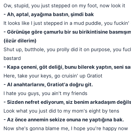
Ow, stupid, you just stepped on my foot, now look it
- Ah, aptal, ayağıma bastın, şimdi bak
It looks like I just stepped in a mud puddle, you fuckin' 
- Görünüşe göre çamurlu bir su birikintisine basmışım
(özür dilerim)
Shut up, butthole, you prolly did it on purpose, you fuc
bastard
- Kapa çeneni, göt deliği, bunu bilerek yaptın, seni s
Here, take your keys, go cruisin' up Gratiot
- Al anahtarlarını, Gratiot'a doğru git.
I hate you guys, you ain't my friends
- Sizden nefret ediyorum, siz benim arkadaşım değils
Look what you just did to my mom's eight by tens
- Az önce annemin sekize onuna ne yaptığına bak.
Now she's gonna blame me, I hope you're happy now