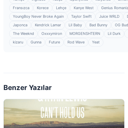
Fransızca
Korece
Lehçe
Kanye West
Genius Romaniz
YoungBoy Never Broke Again
Taylor Swift
Juice WRLD
Japonca
Kendrick Lamar
Lil Baby
Bad Bunny
OG Bu
The Weeknd
Oxxxymiron
MORGENSHTERN
Lil Durk
kizaru
Gunna
Future
Rod Wave
Yeat
Benzer Yazılar