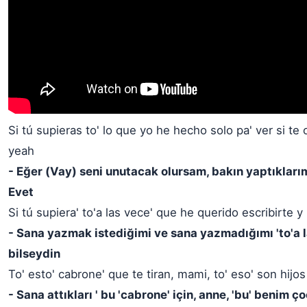
Si tú supieras to' lo que yo he hecho solo pa' ver si te
yeah
- Eğer (Vay) seni unutacak olursam, bakın yaptıklarım 
Evet
Si tú supiera' to'a las vece' que he querido escribirte y
- Sana yazmak istediğimi ve sana yazmadığımı 'to'a l
bilseydin
To' esto' cabrone' que te tiran, mami, to' eso' son hijo
- Sana attıkları ' bu 'cabrone' için, anne, 'bu' benim ç