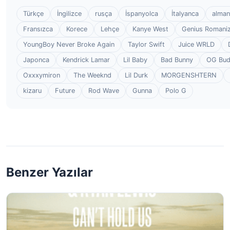
Türkçe
İngilizce
rusça
İspanyolca
İtalyanca
alman
Fransızca
Korece
Lehçe
Kanye West
Genius Romaniz
YoungBoy Never Broke Again
Taylor Swift
Juice WRLD
Japonca
Kendrick Lamar
Lil Baby
Bad Bunny
OG Bu
Oxxxymiron
The Weeknd
Lil Durk
MORGENSHTERN
kizaru
Future
Rod Wave
Gunna
Polo G
Benzer Yazılar