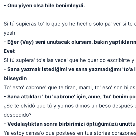
- Onu yiyen olsa bile benimleydi.
Si tú supieras to' lo que yo he hecho solo pa' ver si te
yeah
- Eğer (Vay) seni unutacak olursam, bakın yaptıklarım 
Evet
Si tú supiera' to'a las vece' que he querido escribirte y
- Sana yazmak istediğimi ve sana yazmadığımı 'to'a l
bilseydin
To' esto' cabrone' que te tiran, mami, to' eso' son hijo
- Sana attıkları ' bu 'cabrone' için, anne, 'bu' benim ç
¿Se te olvidó que tú y yo nos dimos un beso después
despedido?
- Vedalaştıktan sonra birbirimizi öptüğümüzü unutt
Ya estoy cansa'o que postees en tus stories corazones