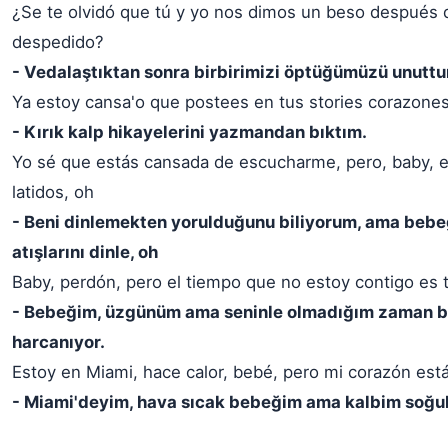
¿Se te olvidó que tú y yo nos dimos un beso después
despedido?
- Vedalaştıktan sonra birbirimizi öptüğümüzü unutt
Ya estoy cansa'o que postees en tus stories corazones
- Kırık kalp hikayelerini yazmandan bıktım.
Yo sé que estás cansada de escucharme, pero, baby, 
latidos, oh
- Beni dinlemekten yorulduğunu biliyorum, ama bebe
atışlarını dinle, oh
Baby, perdón, pero el tiempo que no estoy contigo es 
- Bebeğim, üzgünüm ama seninle olmadığım zaman 
harcanıyor.
Estoy en Miami, hace calor, bebé, pero mi corazón está
- Miami'deyim, hava sıcak bebeğim ama kalbim soğu