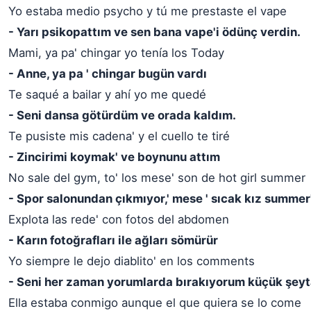
Yo estaba medio psycho y tú me prestaste el vape
- Yarı psikopattım ve sen bana vape'i ödünç verdin.
Mami, ya pa' chingar yo tenía los Today
- Anne, ya pa ' chingar bugün vardı
Te saqué a bailar y ahí yo me quedé
- Seni dansa götürdüm ve orada kaldım.
Te pusiste mis cadena' y el cuello te tiré
- Zincirimi koymak' ve boynunu attım
No sale del gym, to' los mese' son de hot girl summer
- Spor salonundan çıkmıyor,' mese ' sıcak kız summer
Explota las rede' con fotos del abdomen
- Karın fotoğrafları ile ağları sömürür
Yo siempre le dejo diablito' en los comments
- Seni her zaman yorumlarda bırakıyorum küçük şey
Ella estaba conmigo aunque el que quiera se lo come