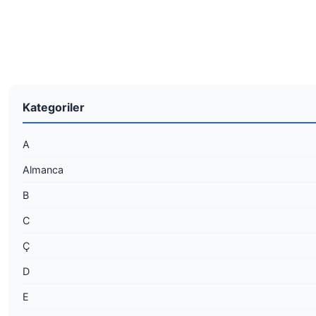
Kategoriler
A
Almanca
B
C
Ç
D
E