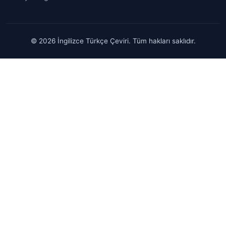
© 2026 İngilizce Türkçe Çeviri. Tüm hakları saklıdır.