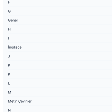
F
G
Genel
H
I
İngilizce
J
K
K
L
M
Metin Çevirileri
N