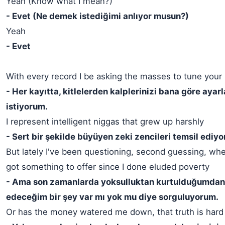
Yeah (Know what I mean?)
- Evet (Ne demek istediğimi anlıyor musun?)
Yeah
- Evet
With every record I be asking the masses to tune your
- Her kayıtta, kitlelerden kalplerinizi bana göre ayar
istiyorum.
I represent intelligent niggas that grew up harshly
- Sert bir şekilde büyüyen zeki zencileri temsil ediy
But lately I've been questioning, second guessing, whet
got something to offer since I done eluded poverty
- Ama son zamanlarda yoksulluktan kurtulduğumdan b
edeceğim bir şey var mı yok mu diye sorguluyorum.
Or has the money watered me down, that truth is hard