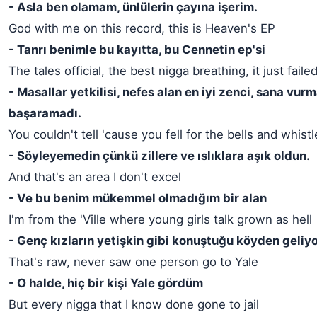
- Asla ben olamam, ünlülerin çayına işerim.
God with me on this record, this is Heaven's EP
- Tanrı benimle bu kayıtta, bu Cennetin ep'si
The tales official, the best nigga breathing, it just faile
- Masallar yetkilisi, nefes alan en iyi zenci, sana vur
başaramadı.
You couldn't tell 'cause you fell for the bells and whistl
- Söyleyemedin çünkü zillere ve ıslıklara aşık oldun.
And that's an area I don't excel
- Ve bu benim mükemmel olmadığım bir alan
I'm from the 'Ville where young girls talk grown as hell
- Genç kızların yetişkin gibi konuştuğu köyden geliy
That's raw, never saw one person go to Yale
- O halde, hiç bir kişi Yale gördüm
But every nigga that I know done gone to jail