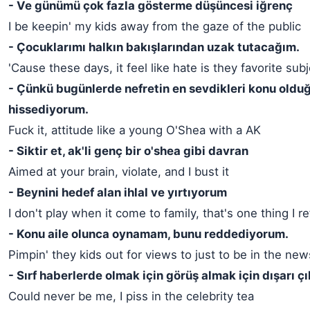
- Ve günümü çok fazla gösterme düşüncesi iğrenç
I be keepin' my kids away from the gaze of the public
- Çocuklarımı halkın bakışlarından uzak tutacağım.
'Cause these days, it feel like hate is they favorite sub
- Çünkü bugünlerde nefretin en sevdikleri konu oldu
hissediyorum.
Fuck it, attitude like a young O'Shea with a AK
- Siktir et, ak'li genç bir o'shea gibi davran
Aimed at your brain, violate, and I bust it
- Beynini hedef alan ihlal ve yırtıyorum
I don't play when it come to family, that's one thing I r
- Konu aile olunca oynamam, bunu reddediyorum.
Pimpin' they kids out for views to just to be in the new
- Sırf haberlerde olmak için görüş almak için dışarı çı
Could never be me, I piss in the celebrity tea