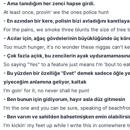
- Ama tanıdığım her zenci hapse girdi.
At least once, provin' we the ones police hunt
- En azından bir kere, polisin bizi avladığını kanıtlay
For the pains, we smoke three blunts the size of tree 
- Acılar için, ağaç gövdelerinin büyüklüğünde üç kör
Too much hunger, it's no wonder these niggas can't k
- Çok fazla açlık, bu zencilerin ayak uyduramamasın
So saying "Yes" to a feature just means I'm 'bout to eat
- Bu yüzden bir özelliğe "Evet" demek sadece öğle 
yiyeceğim anlamına geliyor, kaltak
I'm goin' for it, no never shall he punt
- Ben bunun için gidiyorum, hayır asla düz gitmesin
I'm the one and you can be sure, speaking of beachfro
- Ben varım ve sahilden bahsetmişken emin olabilirsi
I'm kickin' my feet up while I write this in somewhere t