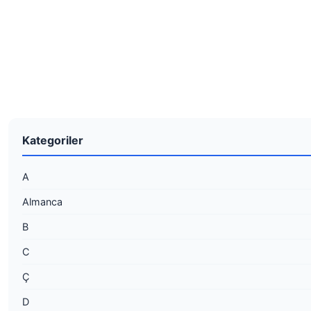
Kategoriler
A
Almanca
B
C
Ç
D