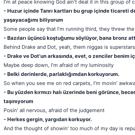
I'm at peace knowing God ain't deal it in this group of 
- Huzur içinde Tanrı kartları bu grup içinde ticareti d
yaşayacağımı biliyorum
Some people say that I'm running third, they threw th
- Bazıları üçüncü koştuğumu söylüyor, bana bronz att
Behind Drake and Dot, yeah, them niggas is superstar
- Drake ve Dot'un arkasında, evet, o zenciler benim i
Maybe deep down, I'm afraid of my luminosity
- Belki derinlerde, parlaklığımdan korkuyorum.
So when you see me on red carpets, I'm movin' awkwa
- Bu yüzden kırmızı halı üzerinde beni görünce, bece
taşınıyorum
Posin' all nervous, afraid of the judgement
- Herkes gergin, yargıdan korkuyor.
And the thought of showin' too much of my day is rep