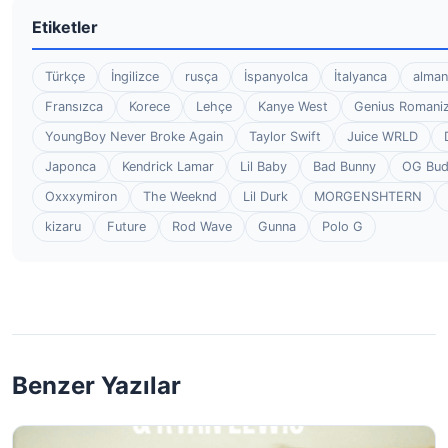
Etiketler
Türkçe
İngilizce
rusça
İspanyolca
İtalyanca
alman
Fransızca
Korece
Lehçe
Kanye West
Genius Romaniz
YoungBoy Never Broke Again
Taylor Swift
Juice WRLD
Japonca
Kendrick Lamar
Lil Baby
Bad Bunny
OG Bu
Oxxxymiron
The Weeknd
Lil Durk
MORGENSHTERN
kizaru
Future
Rod Wave
Gunna
Polo G
Benzer Yazılar