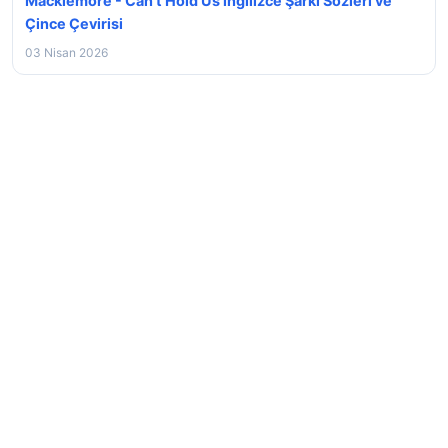
Macklemore - Can’t Hold Us ingilizce Şarkı Sözleri ve
Çince Çevirisi
03 Nisan 2026