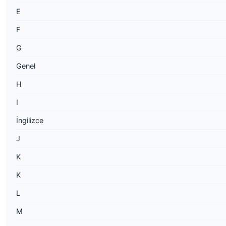
E
F
G
Genel
H
I
İngilizce
J
K
K
L
M