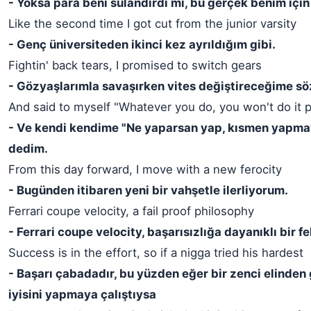
- Yoksa para beni sulandırdı mı, bu gerçek benim için
Like the second time I got cut from the junior varsity
- Genç üniversiteden ikinci kez ayrıldığım gibi.
Fightin' back tears, I promised to switch gears
- Gözyaşlarımla savaşırken vites değiştireceğime sö
And said to myself "Whatever you do, you won't do it pa
- Ve kendi kendime "Ne yaparsan yap, kısmen yapma
dedim.
From this day forward, I move with a new ferocity
- Bugünden itibaren yeni bir vahşetle ilerliyorum.
Ferrari coupe velocity, a fail proof philosophy
- Ferrari coupe velocity, başarısızlığa dayanıklı bir fe
Success is in the effort, so if a nigga tried his hardest
- Başarı çabadadır, bu yüzden eğer bir zenci elinden 
iyisini yapmaya çalıştıysa