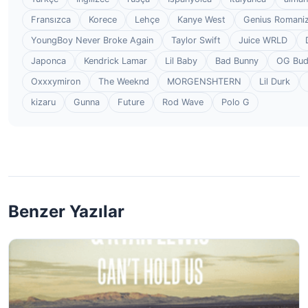
Fransızca
Korece
Lehçe
Kanye West
Genius Romaniz
YoungBoy Never Broke Again
Taylor Swift
Juice WRLD
Japonca
Kendrick Lamar
Lil Baby
Bad Bunny
OG Bu
Oxxxymiron
The Weeknd
MORGENSHTERN
Lil Durk
kizaru
Gunna
Future
Rod Wave
Polo G
Benzer Yazılar