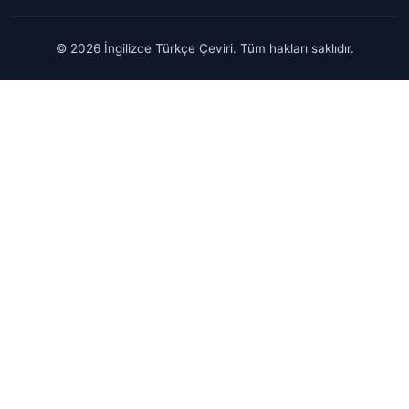
© 2026 İngilizce Türkçe Çeviri. Tüm hakları saklıdır.