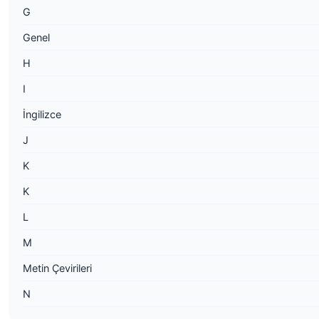
G
Genel
H
I
İngilizce
J
K
K
L
M
Metin Çevirileri
N