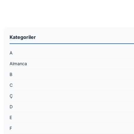
Kategoriler
A
Almanca
B
C
Ç
D
E
F