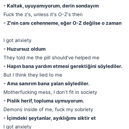
- Kaltak, uyuyamıyorum, derin sondayım
Fuck the z's, unless it's O-Z's then
- Z'nin canı cehenneme, eğer O-Z değilse o zaman
I got anxiety
- Huzursuz oldum
They told me the pill should've helped me
- Hapın bana yardım etmesi gerektiğini söylediler.
But I think they lied to me
- Ama sanırım bana yalan söylediler.
Motherfucking mess, I don't fit in society
- Pislik herif, topluma uymuyorum.
Demons inside of me, fuck my sobriety
- İçimdeki şeytanlar, ayıklığımı siktir et
I got anxiety