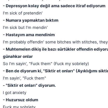
- Depresyon kolay değil ama sadece itiraf ediyorum
I'm sick of pretendin'
- Numara yapmaktan bıktım
I'm sick but I'm mendin'
- Hastayım ama mendinim
I'm probably offendin' some bitches with stitches, they 
- Muhtemelen dikiş ile bazı sürtükler offendin ediyo
günahkar onlar
So I'm sayin', "Fuck them" (Fuck my sobriety)
- Ben de diyorum ki, "Siktir et onları" (Ayıklığımı sikti
I'm sayin', "Fuck them"
- "Siktir et onları" diyorum.
I got anxiety
- Huzursuz oldum
Fuck my sobriety