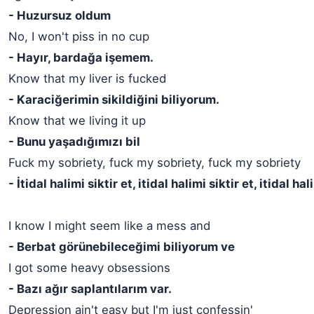
- Huzursuz oldum
No, I won't piss in no cup
- Hayır, bardağa işemem.
Know that my liver is fucked
- Karaciğerimin sikildiğini biliyorum.
Know that we living it up
- Bunu yaşadığımızı bil
Fuck my sobriety, fuck my sobriety, fuck my sobriety
- İtidal halimi siktir et, itidal halimi siktir et, itidal hal
I know I might seem like a mess and
- Berbat görünebileceğimi biliyorum ve
I got some heavy obsessions
- Bazı ağır saplantılarım var.
Depression ain't easy but I'm just confessin'