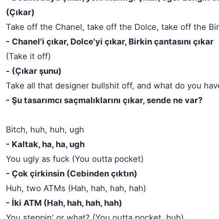
(Çıkar)
Take off the Chanel, take off the Dolce, take off the Bi
- Chanel'i çıkar, Dolce'yi çıkar, Birkin çantasını çıkar
(Take it off)
- (Çıkar şunu)
Take all that designer bullshit off, and what do you ha
- Şu tasarımcı saçmalıklarını çıkar, sende ne var?
Bitch, huh, huh, ugh
- Kaltak, ha, ha, ugh
You ugly as fuck (You outta pocket)
- Çok çirkinsin (Cebinden çıktın)
Huh, two ATMs (Hah, hah, hah, hah)
- İki ATM (Hah, hah, hah, hah)
You steppin' or what? (You outta pocket, huh)