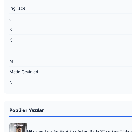
İngilizce
J
K
K
L
M
Metin Çevirileri
N
Popüler Yazılar
Nikos Vertis - An Eisai Ena Asteri Şarkı Sözleri ve Türkç