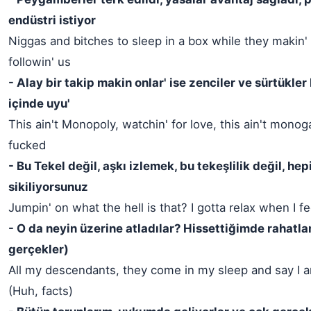
endüstri istiyor
Niggas and bitches to sleep in a box while they makin
followin' us
- Alay bir takip makin onlar' ise zenciler ve sürtükler
içinde uyu'
This ain't Monopoly, watchin' for love, this ain't monoga
fucked
- Bu Tekel değil, aşkı izlemek, bu tekeşlilik değil, hep
sikiliyorsunuz
Jumpin' on what the hell is that? I gotta relax when I fe
- O da neyin üzerine atladılar? Hissettiğimde rahatl
gerçekler)
All my descendants, they come in my sleep and say I a
(Huh, facts)