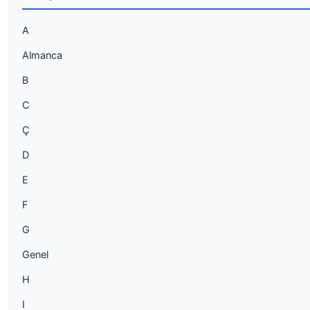
A
Almanca
B
C
Ç
D
E
F
G
Genel
H
I