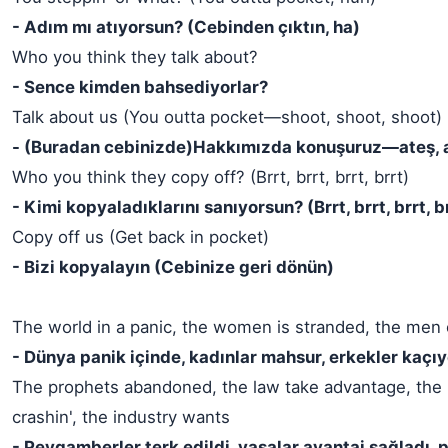
- Adım mı atıyorsun? (Cebinden çıktın, ha)
Who you think they talk about?
- Sence kimden bahsediyorlar?
Talk about us (You outta pocket—shoot, shoot, shoot)
- (Buradan cebinizde)Hakkımızda konuşuruz—ateş, a
Who you think they copy off? (Brrt, brrt, brrt, brrt)
- Kimi kopyaladıklarını sanıyorsun? (Brrt, brrt, brrt, b
Copy off us (Get back in pocket)
- Bizi kopyalayın (Cebinize geri dönün)
The world in a panic, the women is stranded, the men 
- Dünya panik içinde, kadınlar mahsur, erkekler kaçıy
The prophets abandoned, the law take advantage, the 
crashin', the industry wants
- Peygamberler terk edildi, yasalar avantaj sağladı, 