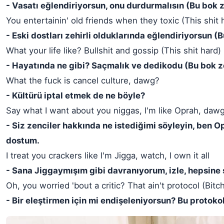
- Vasatı eğlendiriyorsun, onu durdurmalısın (Bu bok 
You entertainin' old friends when they toxic (This shit 
- Eski dostları zehirli olduklarında eğlendiriyorsun (
What your life like? Bullshit and gossip (This shit hard)
- Hayatında ne gibi? Saçmalık ve dedikodu (Bu bok z
What the fuck is cancel culture, dawg?
- Kültürü iptal etmek de ne böyle?
Say what I want about you niggas, I'm like Oprah, daw
- Siz zenciler hakkında ne istediğimi söyleyin, ben O
dostum.
I treat you crackers like I'm Jigga, watch, I own it all
- Sana Jiggaymışım gibi davranıyorum, izle, hepsine 
Oh, you worried 'bout a critic? That ain't protocol (Bitc
- Bir eleştirmen için mi endişeleniyorsun? Bu protokol