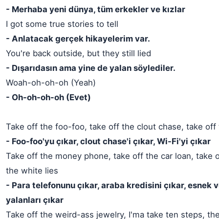
- Merhaba yeni dünya, tüm erkekler ve kızlar
I got some true stories to tell
- Anlatacak gerçek hikayelerim var.
You're back outside, but they still lied
- Dışarıdasın ama yine de yalan söylediler.
Woah-oh-oh-oh (Yeah)
- Oh-oh-oh-oh (Evet)
Take off the foo-foo, take off the clout chase, take off
- Foo-foo'yu çıkar, clout chase'i çıkar, Wi-Fi'yi çıkar
Take off the money phone, take off the car loan, take o
the white lies
- Para telefonunu çıkar, araba kredisini çıkar, esnek 
yalanları çıkar
Take off the weird-ass jewelry, I'ma take ten steps, the