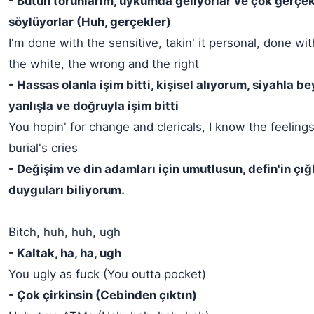
- Bütün torunlarım, uykumda geliyorlar ve çok gerç
söylüyorlar (Huh, gerçekler)
I'm done with the sensitive, takin' it personal, done wi
the white, the wrong and the right
- Hassas olanla işim bitti, kişisel alıyorum, siyahla bey
yanlışla ve doğruyla işim bitti
You hopin' for change and clericals, I know the feeling
burial's cries
- Değişim ve din adamları için umutlusun, defin'in çığ
duyguları biliyorum.
Bitch, huh, huh, ugh
- Kaltak, ha, ha, ugh
You ugly as fuck (You outta pocket)
- Çok çirkinsin (Cebinden çıktın)