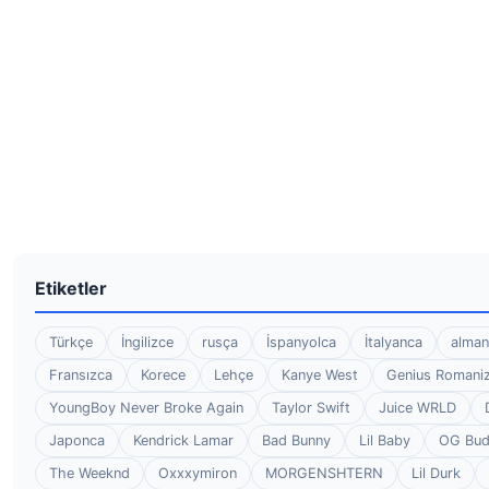
Etiketler
Türkçe
İngilizce
rusça
İspanyolca
İtalyanca
alman
Fransızca
Korece
Lehçe
Kanye West
Genius Romaniz
YoungBoy Never Broke Again
Taylor Swift
Juice WRLD
Japonca
Kendrick Lamar
Bad Bunny
Lil Baby
OG Bu
The Weeknd
Oxxxymiron
MORGENSHTERN
Lil Durk