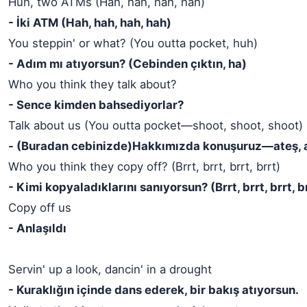
Huh, two ATMs (Hah, hah, hah, hah)
- İki ATM (Hah, hah, hah, hah)
You steppin' or what? (You outta pocket, huh)
- Adım mı atıyorsun? (Cebinden çıktın, ha)
Who you think they talk about?
- Sence kimden bahsediyorlar?
Talk about us (You outta pocket—shoot, shoot, shoot)
- (Buradan cebinizde)Hakkımızda konuşuruz—ateş, a
Who you think they copy off? (Brrt, brrt, brrt, brrt)
- Kimi kopyaladıklarını sanıyorsun? (Brrt, brrt, brrt, b
Copy off us
- Anlaşıldı
Servin' up a look, dancin' in a drought
- Kuraklığın içinde dans ederek, bir bakış atıyorsun.