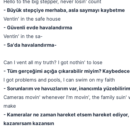
Hello to the big stepper, never losin' count
- Büyük stepçiye merhaba, asla saymayı kaybetme
Ventin' in the safe house
- Güvenli evde havalandırma
Ventin' in the sa-
- Sa'da havalandırma-
Can I vent all my truth? I got nothin' to lose
- Tüm gerçeğimi açığa çıkarabilir miyim? Kaybedece
I got problems and pools, I can swim on my faith
- Sorunlarım ve havuzlarım var, inancımla yüzebilirim
Cameras movin' whenever I'm movin', the family suin' 
make
- Kameralar ne zaman hareket etsem hareket ediyor, 
kazanırsam kazansın