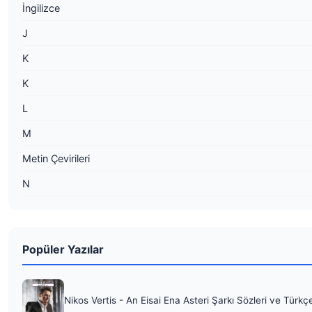
İngilizce
J
K
K
L
M
Metin Çevirileri
N
Popüler Yazılar
Nikos Vertis - An Eisai Ena Asteri Şarkı Sözleri ve Türkç