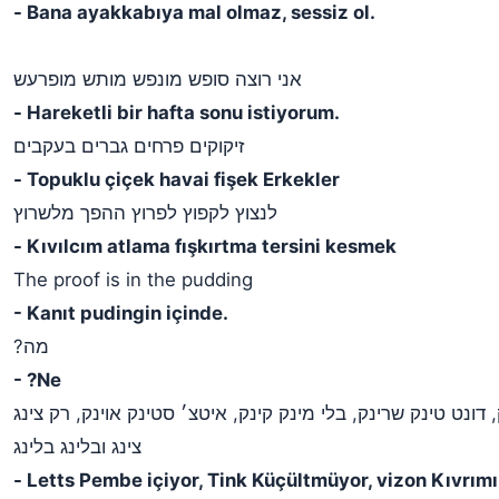
- Bana ayakkabıya mal olmaz, sessiz ol.
אני רוצה סופש מונפש מותש מופרעש
- Hareketli bir hafta sonu istiyorum.
זיקוקים פרחים גברים בעקבים
- Topuklu çiçek havai fişek Erkekler
לנצוץ לקפוץ לפרוץ ההפך מלשרוץ
- Kıvılcım atlama fışkırtma tersini kesmek
The proof is in the pudding
- Kanıt pudingin içinde.
?מה
- ?Ne
 דונט טינק שרינק, בלי מינק קינק, איטצ׳ סטינק אוינק, רק צינג
צינג ובלינג בלינג
- Letts Pembe içiyor, Tink Küçültmüyor, vizon Kıvrımı