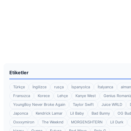
Etiketler
Türkçe
İngilizce
rusça
İspanyolca
İtalyanca
alman
Fransızca
Korece
Lehçe
Kanye West
Genius Romaniz
YoungBoy Never Broke Again
Taylor Swift
Juice WRLD
Japonca
Kendrick Lamar
Lil Baby
Bad Bunny
OG Bu
Oxxxymiron
The Weeknd
MORGENSHTERN
Lil Durk
kizaru
Gunna
Future
Rod Wave
Polo G