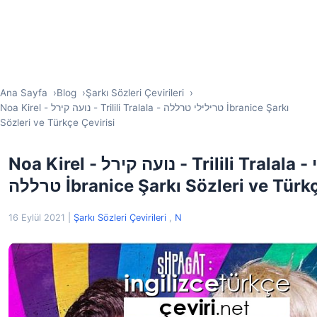
Ana Sayfa
Blog
Şarkı Sözleri Çevirileri
Noa Kirel - נועה קירל - Trilili Tralala - טרילילי טרללה İbranice Şarkı
Sözleri ve Türkçe Çevirisi
Noa Kirel - נועה קירל - Trilili Tralala - טרילילי
טרללה İbranice Şarkı Sözleri ve Tür
16 Eylül 2021
|
Şarkı Sözleri Çevirileri
,
N