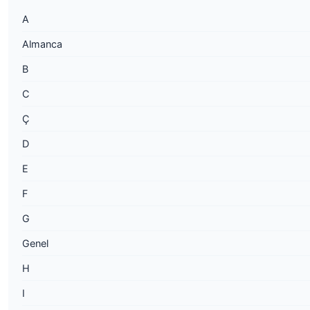
A
Almanca
B
C
Ç
D
E
F
G
Genel
H
I