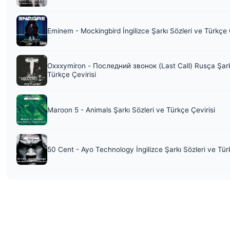
Eminem - Mockingbird İngilizce Şarkı Sözleri ve Türkçe 
Oxxxymiron - Последний звонок (Last Call) Rusça Şark
Türkçe Çevirisi
Maroon 5 - Animals Şarkı Sözleri ve Türkçe Çevirisi
50 Cent - Ayo Technology İngilizce Şarkı Sözleri ve Tür