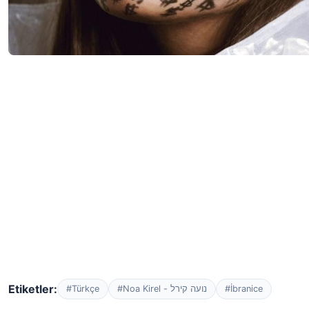
Etiketler:
#Türkçe
#Noa Kirel - נועה קירל
#İbranice