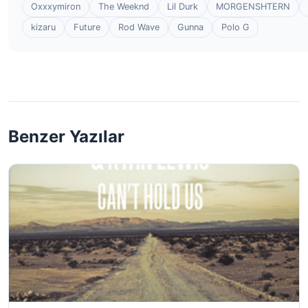
Oxxxymiron
The Weeknd
Lil Durk
MORGENSHTERN
kizaru
Future
Rod Wave
Gunna
Polo G
Benzer Yazılar