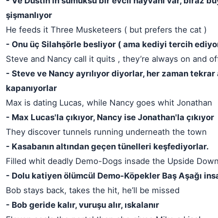
- Ve Dustin'in sümüksü bir evcil hayvanı var, biraz b
şişmanlıyor
He feeds it Three Musketeers ( but prefers the cat )
- Onu üç Silahşörle besliyor ( ama kediyi tercih ediyo
Steve and Nancy call it quits , they’re always on and of
- Steve ve Nancy ayrılıyor diyorlar, her zaman tekrar 
kapanıyorlar
Max is dating Lucas, while Nancy goes whit Jonathan
- Max Lucas'la çıkıyor, Nancy ise Jonathan'la çıkıyor
They discover tunnels running underneath the town
- Kasabanın altından geçen tünelleri keşfediyorlar.
Filled whit deadly Demo-Dogs insade the Upside Dow
- Dolu katiyen ölümcül Demo-Köpekler Baş Aşağı ins
Bob stays back, takes the hit, he’ll be missed
- Bob geride kalır, vuruşu alır, ıskalanır