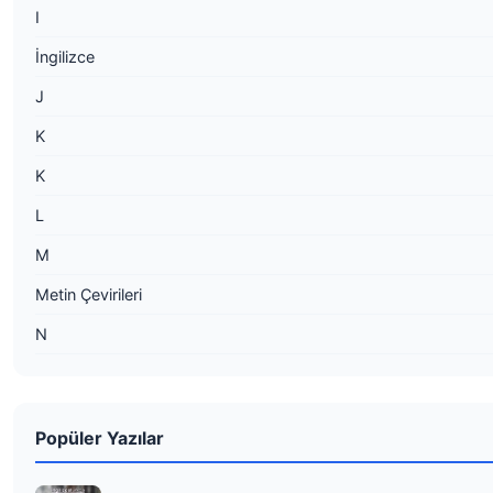
I
İngilizce
J
K
K
L
M
Metin Çevirileri
N
Popüler Yazılar