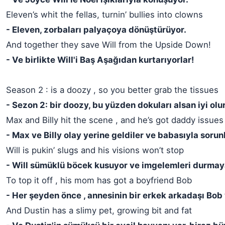
Eleven’s whit the fellas, turnin’ bullies into clowns
- Eleven, zorbaları palyaçoya dönüştürüyor.
And together they save Will from the Upside Down!
- Ve birlikte Will'i Baş Aşağıdan kurtarıyorlar!
Season 2 : is a doozy , so you better grab the tissues
- Sezon 2: bir doozy, bu yüzden dokuları alsan iyi olu
Max and Billy hit the scene , and he’s got daddy issues
- Max ve Billy olay yerine geldiler ve babasıyla sorunl
Will is pukin’ slugs and his visions won’t stop
- Will sümüklü böcek kusuyor ve imgelemleri durma
To top it off , his mom has got a boyfriend Bob
- Her şeyden önce , annesinin bir erkek arkadaşı Bob
And Dustin has a slimy pet, growing bit and fat