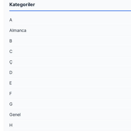
Kategoriler
A
Almanca
B
C
Ç
D
E
F
G
Genel
H