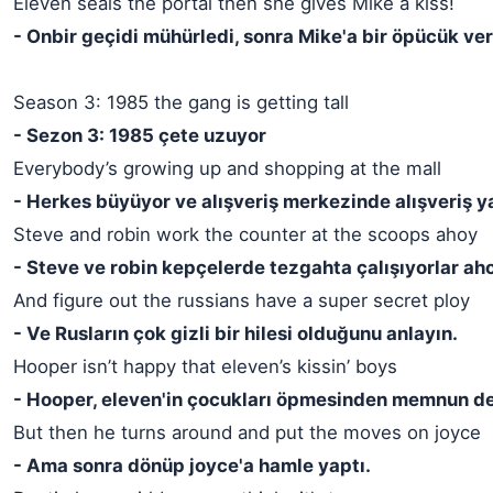
Eleven seals the portal then she gives Mike a kiss!
- Onbir geçidi mühürledi, sonra Mike'a bir öpücük ver
Season 3: 1985 the gang is getting tall
- Sezon 3: 1985 çete uzuyor
Everybody’s growing up and shopping at the mall
- Herkes büyüyor ve alışveriş merkezinde alışveriş y
Steve and robin work the counter at the scoops ahoy
- Steve ve robin kepçelerde tezgahta çalışıyorlar ah
And figure out the russians have a super secret ploy
- Ve Rusların çok gizli bir hilesi olduğunu anlayın.
Hooper isn’t happy that eleven’s kissin’ boys
- Hooper, eleven'in çocukları öpmesinden memnun de
But then he turns around and put the moves on joyce
- Ama sonra dönüp joyce'a hamle yaptı.