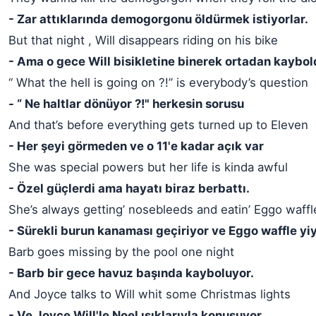
- Zar attıklarında demogorgonu öldürmek istiyorlar.
But that night , Will disappears riding on his bike
- Ama o gece Will bisikletine binerek ortadan kaybol
“ What the hell is going on ?!” is everybody’s question
- “ Ne haltlar dönüyor ?!" herkesin sorusu
And that’s before everything gets turned up to Eleven
- Her şeyi görmeden ve o 11'e kadar açık var
She was special powers but her life is kinda awful
- Özel güçlerdi ama hayatı biraz berbattı.
She’s always getting’ nosebleeds and eatin’ Eggo waffl
- Sürekli burun kanaması geçiriyor ve Eggo waffle yiy
Barb goes missing by the pool one night
- Barb bir gece havuz başında kayboluyor.
And Joyce talks to Will whit some Christmas lights
- Ve Joyce Will'le Noel ışıklarıyla konuşuyor.