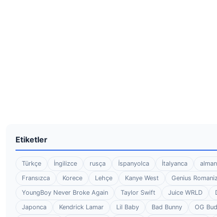
Etiketler
Türkçe
İngilizce
rusça
İspanyolca
İtalyanca
alman
Fransızca
Korece
Lehçe
Kanye West
Genius Romaniz
YoungBoy Never Broke Again
Taylor Swift
Juice WRLD
Japonca
Kendrick Lamar
Lil Baby
Bad Bunny
OG Bu