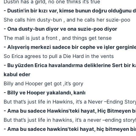
Dustin has a girld, no one thinks it’s true
- Dustin'in bir kızı var, kimse bunun doğru olduğunu
She calls him dusty-bun , and he calls her suzie-poo
- Ona dusty-bun diyor ve ona suzie-poo diyor
The mall is just a front , and things get tense
- Alışveriş merkezi sadece bir cephe ve işler gerginl
So Erica agrees to pull a Die Hard in the vents
- Bu yüzden Erica havalandırma deliklerine Sert bir 
kabul eder
Billy and Hooper get got ,it’s gory
- Billy ve Hooper yakalandı, kanlı
But that’s just life in Hawkins, it’s a Never –Ending Stor
- Ama bu sadece Hawkins'teki hayat, Hiç Bitmeyen b
But that’s just life in hawkins, it’s a never –ending story
- Ama bu sadece hawkins'teki hayat, hiç bitmeyen bi