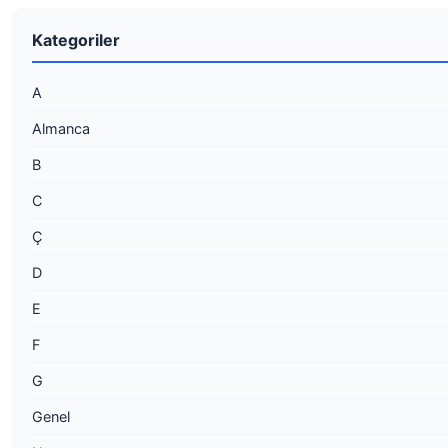
Kategoriler
A
Almanca
B
C
Ç
D
E
F
G
Genel