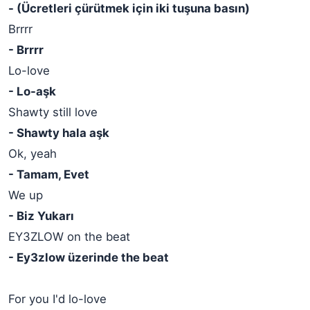
- (Ücretleri çürütmek için iki tuşuna basın)
Brrrr
- Brrrr
Lo-love
- Lo-aşk
Shawty still love
- Shawty hala aşk
Ok, yeah
- Tamam, Evet
We up
- Biz Yukarı
EY3ZLOW on the beat
- Ey3zlow üzerinde the beat
For you I'd lo-love