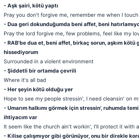
- Aşk şairi, kötü yaptı
Pray you don't forgive me, remember me when I touch
- Dua geri dokunduğumda beni affet, beni hatırlamıy
Pray the lord forgive me, few problems, feel like my lo
- RAB'be dua et, beni affet, birkaç sorun, aşkım kötü 
hissediyorum
Surrounded in a violent environment
- Şiddetli bir ortamda çevrili
Where it's all bad
- Her şeyin kötü olduğu yer
Hope to see my people stressin', I need cleansin' on m
- Umarım halkımı görmek için stressin', ruhumda te
ihtiyacım var
It seem like the church ain't workin', I'll protect it with 
- Kilise çalışmıyor gibi görünüyor, onu bir direkle k