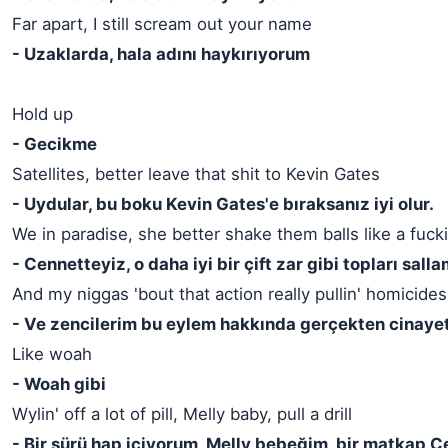
Far apart, I still scream out your name
- Uzaklarda, hala adını haykırıyorum
Hold up
- Gecikme
Satellites, better leave that shit to Kevin Gates
- Uydular, bu boku Kevin Gates'e bıraksanız iyi olur.
We in paradise, she better shake them balls like a fucki
- Cennetteyiz, o daha iyi bir çift zar gibi topları sall
And my niggas 'bout that action really pullin' homicides
- Ve zencilerim bu eylem hakkında gerçekten cinayet
Like woah
- Woah gibi
Wylin' off a lot of pill, Melly baby, pull a drill
- Bir sürü hap içiyorum, Melly bebeğim, bir matkap Ç