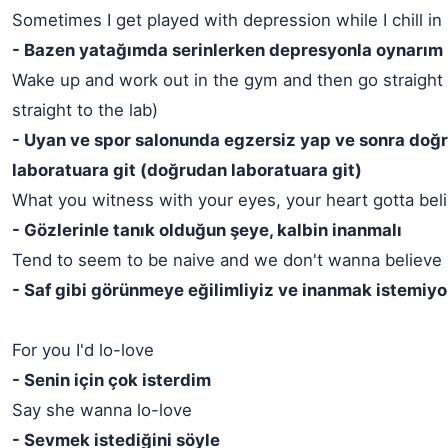
Sometimes I get played with depression while I chill i
- Bazen yatağımda serinlerken depresyonla oynarım
Wake up and work out in the gym and then go straight 
straight to the lab)
- Uyan ve spor salonunda egzersiz yap ve sonra doğ
laboratuara git (doğrudan laboratuara git)
What you witness with your eyes, your heart gotta bel
- Gözlerinle tanık olduğun şeye, kalbin inanmalı
Tend to seem to be naive and we don't wanna believe
- Saf gibi görünmeye eğilimliyiz ve inanmak istemiy
For you I'd lo-love
- Senin için çok isterdim
Say she wanna lo-love
- Sevmek istediğini söyle