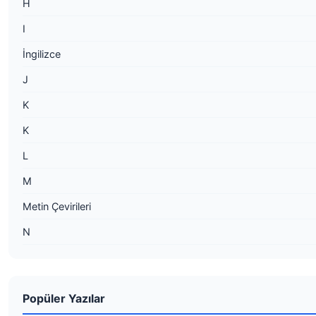
H
I
İngilizce
J
K
K
L
M
Metin Çevirileri
N
Popüler Yazılar