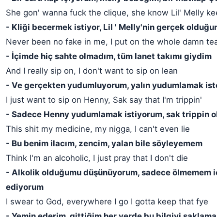
She gon' wanna fuck the clique, she know Lil' Melly kee
- Kliği becermek istiyor, Lil ' Melly'nin gerçek olduğu
Never been no fake in me, I put on the whole damn t
- İçimde hiç sahte olmadım, tüm lanet takımı giydim
And I really sip on, I don't want to sip on lean
- Ve gerçekten yudumluyorum, yalın yudumlamak is
I just want to sip on Henny, Sak say that I'm trippin'
- Sadece Henny yudumlamak istiyorum, sak trippin 
This shit my medicine, my nigga, I can't even lie
- Bu benim ilacım, zencim, yalan bile söyleyemem
Think I'm an alcoholic, I just pray that I don't die
- Alkolik olduğumu düşünüyorum, sadece ölmemem i
ediyorum
I swear to God, everywhere I go I gotta keep that fye
- Yemin ederim, gittiğim her yerde bu bilgiyi saklama