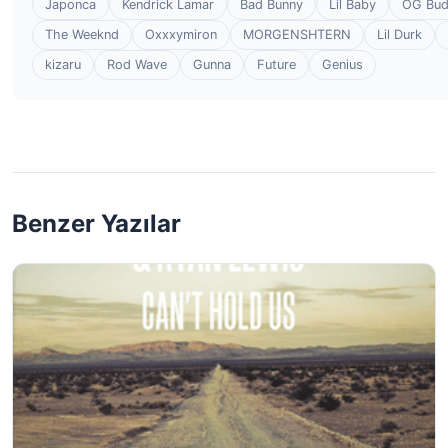
Japonca
Kendrick Lamar
Bad Bunny
Lil Baby
OG Bu
The Weeknd
Oxxxymiron
MORGENSHTERN
Lil Durk
kizaru
Rod Wave
Gunna
Future
Genius
Benzer Yazılar