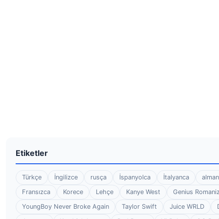
Etiketler
Türkçe
İngilizce
rusça
İspanyolca
İtalyanca
alman
Fransızca
Korece
Lehçe
Kanye West
Genius Romaniz
YoungBoy Never Broke Again
Taylor Swift
Juice WRLD