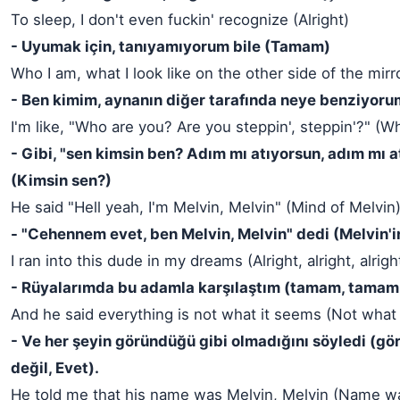
To sleep, I don't even fuckin' recognize (Alright)
- Uyumak için, tanıyamıyorum bile (Tamam)
Who I am, what I look like on the other side of the mirr
- Ben kimim, aynanın diğer tarafında neye benziyoru
I'm like, "Who are you? Are you steppin', steppin'?" (W
- Gibi, "sen kimsin ben? Adım mı atıyorsun, adım mı a
(Kimsin sen?)
He said "Hell yeah, I'm Melvin, Melvin" (Mind of Melvin
- "Cehennem evet, ben Melvin, Melvin" dedi (Melvin'i
I ran into this dude in my dreams (Alright, alright, alrigh
- Rüyalarımda bu adamla karşılaştım (tamam, tamam
And he said everything is not what it seems (Not what
- Ve her şeyin göründüğü gibi olmadığını söyledi (gö
değil, Evet).
He told me that his name was Melvin, Melvin (Name w