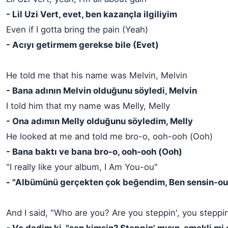
- Lil Uzi Vert, evet, ben kazançla ilgiliyim
Even if I gotta bring the pain (Yeah)
- Acıyı getirmem gerekse bile (Evet)
He told me that his name was Melvin, Melvin
- Bana adının Melvin olduğunu söyledi, Melvin
I told him that my name was Melly, Melly
- Ona adımın Melly olduğunu söyledim, Melly
He looked at me and told me bro-o, ooh-ooh (Ooh)
- Bana baktı ve bana bro-o, ooh-ooh (Ooh)
"I really like your album, I Am You-ou"
- "Albümünü gerçekten çok beğendim, Ben sensin-ou
And I said, "Who are you? Are you steppin', you steppin