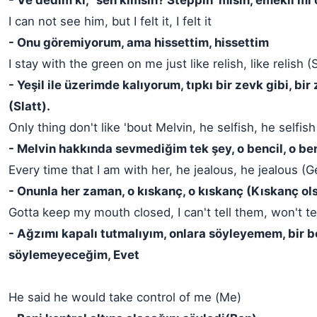
- Ve dedim ki, "sen kimsin? Steppin' mısın, emekli mi
I can not see him, but I felt it, I felt it
- Onu göremiyorum, ama hissettim, hissettim
I stay with the green on me just like relish, like relish (S
- Yeşil ile üzerimde kalıyorum, tıpkı bir zevk gibi, bir
(Slatt).
Only thing don't like 'bout Melvin, he selfish, he selfish
- Melvin hakkında sevmediğim tek şey, o bencil, o ben
Every time that I am with her, he jealous, he jealous (G
- Onunla her zaman, o kıskanç, o kıskanç (Kıskanç ol
Gotta keep my mouth closed, I can't tell them, won't tel
- Ağzımı kapalı tutmalıyım, onlara söyleyemem, bir 
söylemeyeceğim, Evet
He said he would take control of me (Me)