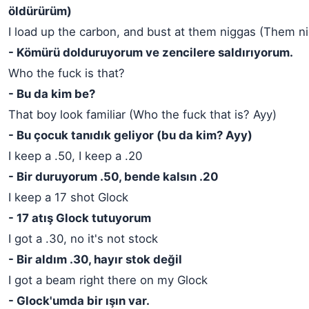
öldürürüm)
I load up the carbon, and bust at them niggas (Them n
- Kömürü dolduruyorum ve zencilere saldırıyorum.
Who the fuck is that?
- Bu da kim be?
That boy look familiar (Who the fuck that is? Ayy)
- Bu çocuk tanıdık geliyor (bu da kim? Ayy)
I keep a .50, I keep a .20
- Bir duruyorum .50, bende kalsın .20
I keep a 17 shot Glock
- 17 atış Glock tutuyorum
I got a .30, no it's not stock
- Bir aldım .30, hayır stok değil
I got a beam right there on my Glock
- Glock'umda bir ışın var.