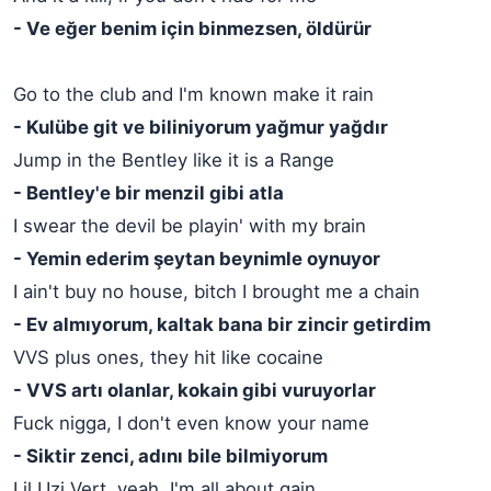
- Ve eğer benim için binmezsen, öldürür
Go to the club and I'm known make it rain
- Kulübe git ve biliniyorum yağmur yağdır
Jump in the Bentley like it is a Range
- Bentley'e bir menzil gibi atla
I swear the devil be playin' with my brain
- Yemin ederim şeytan beynimle oynuyor
I ain't buy no house, bitch I brought me a chain
- Ev almıyorum, kaltak bana bir zincir getirdim
VVS plus ones, they hit like cocaine
- VVS artı olanlar, kokain gibi vuruyorlar
Fuck nigga, I don't even know your name
- Siktir zenci, adını bile bilmiyorum
Lil Uzi Vert, yeah, I'm all about gain