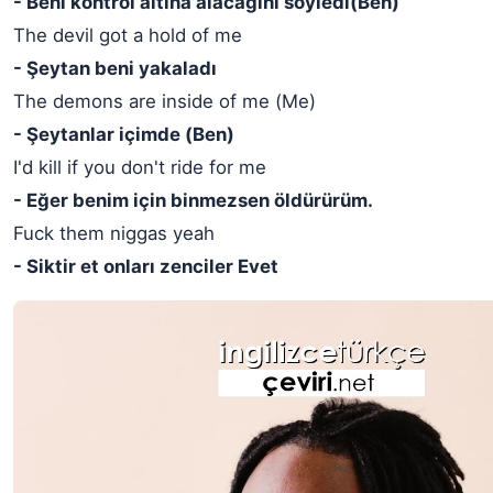
- Beni kontrol altına alacağını söyledi(Ben)
The devil got a hold of me
- Şeytan beni yakaladı
The demons are inside of me (Me)
- Şeytanlar içimde (Ben)
I'd kill if you don't ride for me
- Eğer benim için binmezsen öldürürüm.
Fuck them niggas yeah
- Siktir et onları zenciler Evet