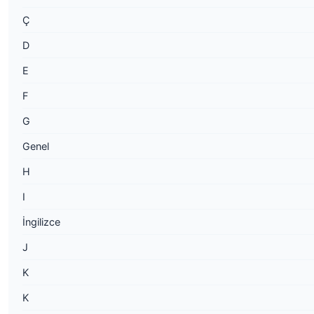
Ç
D
E
F
G
Genel
H
I
İngilizce
J
K
K