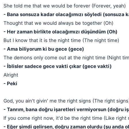
She told me that we would be forever (Forever, yeah)
- Bana sonsuza kadar olacağımızı söyledi (sonsuza k
Thought that we would always be together (Oh)
- Her zaman birlikte olacağımızı düşündüm (Oh)
But I know that it is the night time (The night time)
- Ama biliyorum ki bu gece (gece)
The demons only come out at the night time (Night ti
- İblisler sadece gece vakti çıkar (gece vakti)
Alright
- Peki
God, you ain't givin' me the right signs (The right signs
- Tanrım, bana doğru işaretleri vermiyorsun (doğru iş
If you come right now, it'd be the right time (Like right
- Eğer şimdi gelirsen, doğru zaman olurdu (şu anda o