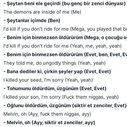
- Şeytan beni ele geçirdi (bu genç bir zenci dünyası)
The demons are inside of me (Me)
- Şeytanlar içimde (Ben)
I'd kill if you don't ride for me (Mega, you played that b
- Benim için binmezsen öldürürüm (Mega, o çocuğu o
I'd kill if you don't ride for me (Yeah, me, yeah, yeah)
- Benim için binmezsen öldürürüm (Evet, ben, Evet, E
They told me, do ungodly things (Yeah, yeah)
- Bana dediler ki, çirkin şeyler yap (Evet, Evet)
I killed your seed, I'm sorry (Yeah, yeah)
- Tohumunu öldürdüm, üzgünüm (Evet, Evet)
I killed your son, I'm sorry (Fuck them niggas, yeah)
- Oğlunu öldürdüm, üzgünüm (siktir et zenciler, Evet)
Melvin, oh (Ayy, fuck them niggas, ayy)
- Melvin, oh (Ayy, siktir et zenciler, ayy)