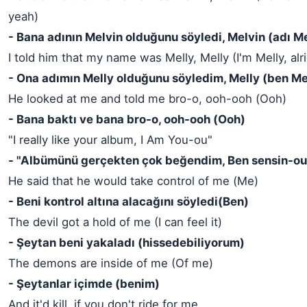
yeah)
- Bana adının Melvin olduğunu söyledi, Melvin (adı Me
I told him that my name was Melly, Melly (I'm Melly, alr
- Ona adımın Melly olduğunu söyledim, Melly (ben M
He looked at me and told me bro-o, ooh-ooh (Ooh)
- Bana baktı ve bana bro-o, ooh-ooh (Ooh)
"I really like your album, I Am You-ou"
- "Albümünü gerçekten çok beğendim, Ben sensin-ou
He said that he would take control of me (Me)
- Beni kontrol altına alacağını söyledi(Ben)
The devil got a hold of me (I can feel it)
- Şeytan beni yakaladı (hissedebiliyorum)
The demons are inside of me (Of me)
- Şeytanlar içimde (benim)
And it'd kill, if you don't ride for me