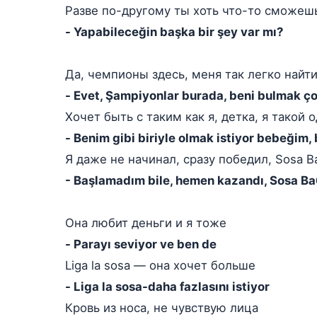
Разве по-другому ты хоть что-то сможеш
- Yapabileceğin başka bir şey var mı?
Да, чемпионы здесь, меня так легко найт
- Evet, Şampiyonlar burada, beni bulmak ç
Хочет быть с таким как я, детка, я такой 
- Benim gibi biriyle olmak istiyor bebeğim, 
Я даже не начинал, сразу победил, Sosa B
- Başlamadım bile, hemen kazandı, Sosa B
Она любит деньги и я тоже
- Parayı seviyor ve ben de
Liga la sosa — она хочет больше
- Liga la sosa-daha fazlasını istiyor
Кровь из носа, не чувствую лица