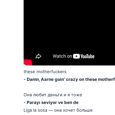
these motherfuckers
- Damn, Aarne goin' crazy on these mother
Она любит деньги и я тоже
- Parayı seviyor ve ben de
Liga la sosa — она хочет больше