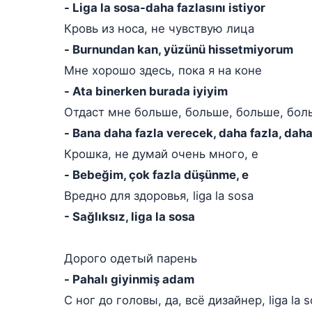
- Liga la sosa-daha fazlasını istiyor
Кровь из носа, не чувствую лица
- Burnundan kan, yüzünü hissetmiyorum
Мне хорошо здесь, пока я на коне
- Ata binerken burada iyiyim
Отдаст мне больше, больше, больше, бол
- Bana daha fazla verecek, daha fazla, daha 
Крошка, не думай очень много, е
- Bebeğim, çok fazla düşünme, e
Вредно для здоровья, liga la sosa
- Sağlıksız, liga la sosa
Дорого одетый парень
- Pahalı giyinmiş adam
С ног до головы, да, всё дизайнер, liga la 