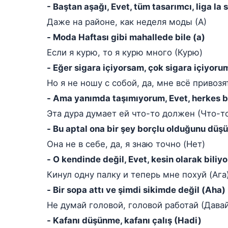
- Baştan aşağı, Evet, tüm tasarımcı, liga la 
Даже на районе, как неделя моды (А)
- Moda Haftası gibi mahallede bile (a)
Если я курю, то я курю много (Курю)
- Eğer sigara içiyorsam, çok sigara içiyoru
Но я не ношу с собой, да, мне всё привозят
- Ama yanımda taşımıyorum, Evet, herkes ba
Эта дура думает ей что-то должен (Что-т
- Bu aptal ona bir şey borçlu olduğunu düşü
Она не в себе, да, я знаю точно (Нет)
- O kendinde değil, Evet, kesin olarak biliy
Кинул одну палку и теперь мне похуй (Ага
- Bir sopa attı ve şimdi sikimde değil (Aha)
Не думай головой, головой работай (Дава
- Kafanı düşünme, kafanı çalış (Hadi)