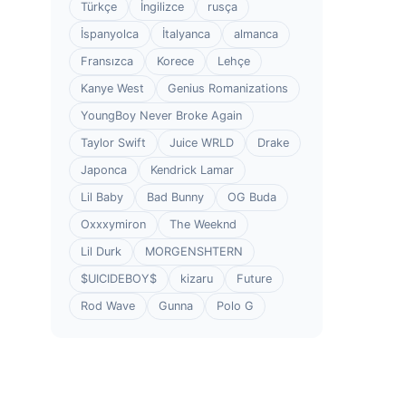
Türkçe
İngilizce
rusça
İspanyolca
İtalyanca
almanca
Fransızca
Korece
Lehçe
Kanye West
Genius Romanizations
YoungBoy Never Broke Again
Taylor Swift
Juice WRLD
Drake
Japonca
Kendrick Lamar
Lil Baby
Bad Bunny
OG Buda
Oxxxymiron
The Weeknd
Lil Durk
MORGENSHTERN
$UICIDEBOY$
kizaru
Future
Rod Wave
Gunna
Polo G