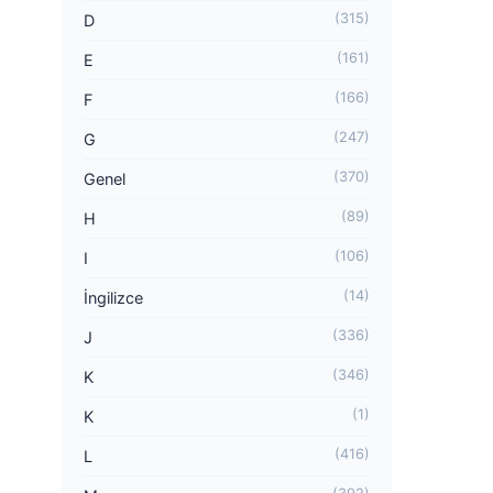
(315)
D
(161)
E
(166)
F
(247)
G
(370)
Genel
(89)
H
(106)
I
(14)
İngilizce
(336)
J
(346)
K
(1)
K
(416)
L