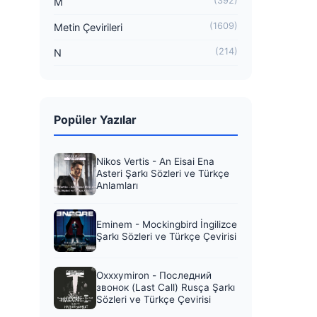
(392)
M
(1609)
Metin Çevirileri
(214)
N
Popüler Yazılar
Nikos Vertis - An Eisai Ena
Asteri Şarkı Sözleri ve Türkçe
Anlamları
Eminem - Mockingbird İngilizce
Şarkı Sözleri ve Türkçe Çevirisi
Oxxxymiron - Последний
звонок (Last Call) Rusça Şarkı
Sözleri ve Türkçe Çevirisi