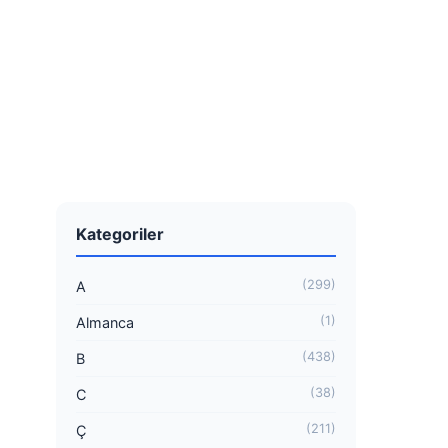
Kategoriler
(299)
A
(1)
Almanca
(438)
B
(38)
C
(211)
Ç