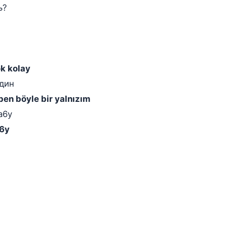
ь?
и
ok kolay
один
ben böyle bir yalnızım
a6y
a6y