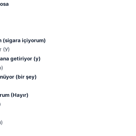
sosa
m (sigara içiyorum)
 (У)
na getiriyor (y)
о)
nüyor (bir şey)
orum (Hayır)
)
й)