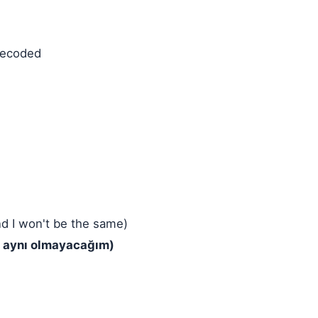
 decoded
d I won't be the same)
ve aynı olmayacağım)