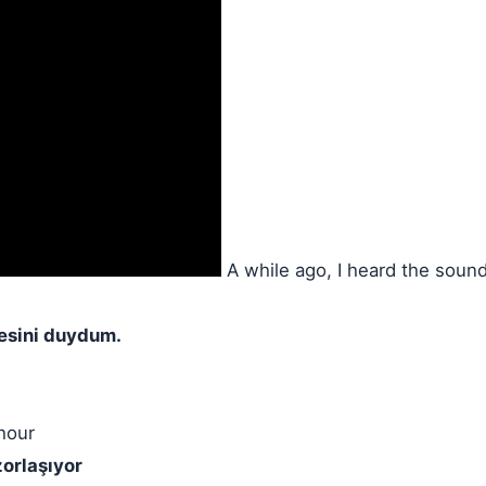
A while ago, I heard the sound
sesini duydum.
hour
orlaşıyor