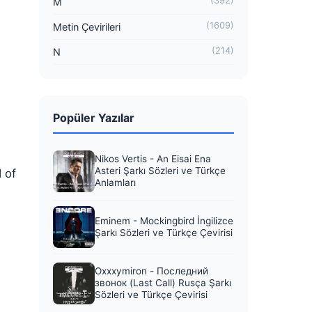
(392)
M
(1609)
Metin Çevirileri
(214)
N
Popüler Yazılar
Nikos Vertis - An Eisai Ena
Asteri Şarkı Sözleri ve Türkçe
 of
Anlamları
Eminem - Mockingbird İngilizce
Şarkı Sözleri ve Türkçe Çevirisi
Oxxxymiron - Последний
звонок (Last Call) Rusça Şarkı
Sözleri ve Türkçe Çevirisi