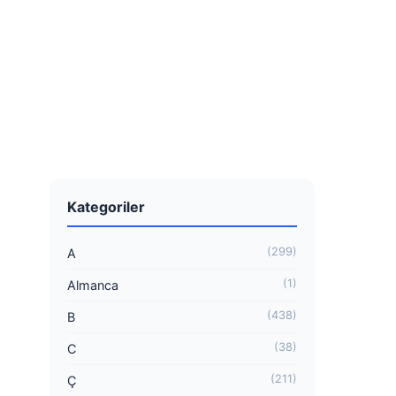
Kategoriler
(299)
A
(1)
Almanca
(438)
B
(38)
C
(211)
Ç