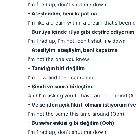
I'm fired up, don't shut me down
- Ateşlendim, beni kapatma.
I'm like a dream within a dream that's been
- Bu rüya içinde rüya gibi deşifre ediyorum
I'm fired up, I'm hot, don't shut me down
- Ateşliyim, ateşliyim, beni kapatma
I'm not the one you knew
- Tanıdığın biri değilim
I'm now and then combined
- Şimdi ve sonra birleştim.
And I'm asking you to have an open mind (An
- Ve senden açık fikirli olmanı istiyorum (
I'm not the same this time around (Ooh)
- Bu sefer eskisi gibi değilim (Ooh)
I'm fired up, don't shut me down