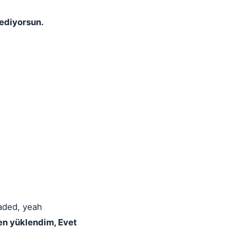
ediyorsun.
aded, yeah
en yüklendim, Evet