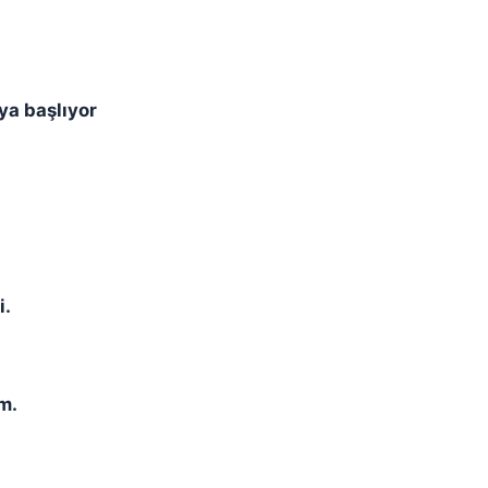
a başlıyor
i.
m.