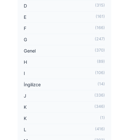
(315)
D
(161)
E
(166)
F
(247)
G
(370)
Genel
(89)
H
(106)
I
(14)
İngilizce
(336)
J
(346)
K
(1)
K
(416)
L