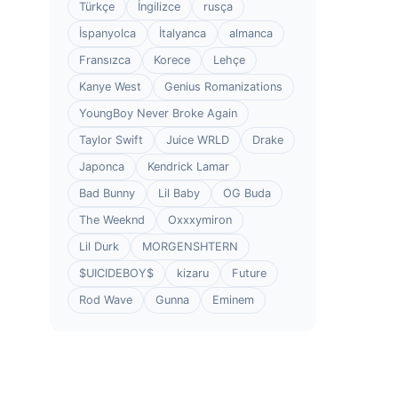
Türkçe
İngilizce
rusça
İspanyolca
İtalyanca
almanca
Fransızca
Korece
Lehçe
Kanye West
Genius Romanizations
YoungBoy Never Broke Again
Taylor Swift
Juice WRLD
Drake
Japonca
Kendrick Lamar
Bad Bunny
Lil Baby
OG Buda
The Weeknd
Oxxxymiron
Lil Durk
MORGENSHTERN
$UICIDEBOY$
kizaru
Future
Rod Wave
Gunna
Eminem