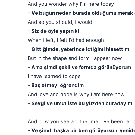
And you wonder why I'm here today
- Ve bugün neden burada olduğumu merak 
And so you should, I would
- Siz de öyle yapın ki
When I left, I felt I'd had enough
- Gittiğimde, yeterince içtiğimi hissettim.
But in the shape and form I appear now
- Ama şimdi şekil ve formda görünüyorum
I have learned to cope
- Baş etmeyi öğrendim
And love and hope is why I am here now
- Sevgi ve umut işte bu yüzden buradayım
And now you see another me, I've been relo
- Ve şimdi başka bir ben görüyorsun, yenid