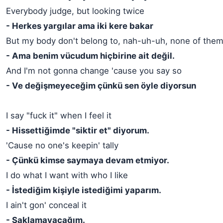
Everybody judge, but looking twice
- Herkes yargılar ama iki kere bakar
But my body don't belong to, nah-uh-uh, none of the
- Ama benim vücudum hiçbirine ait değil.
And I'm not gonna change 'cause you say so
- Ve değişmeyeceğim çünkü sen öyle diyorsun
I say "fuck it" when I feel it
- Hissettiğimde "siktir et" diyorum.
'Cause no one's keepin' tally
- Çünkü kimse saymaya devam etmiyor.
I do what I want with who I like
- İstediğim kişiyle istediğimi yaparım.
I ain't gon' conceal it
- Saklamayacağım.