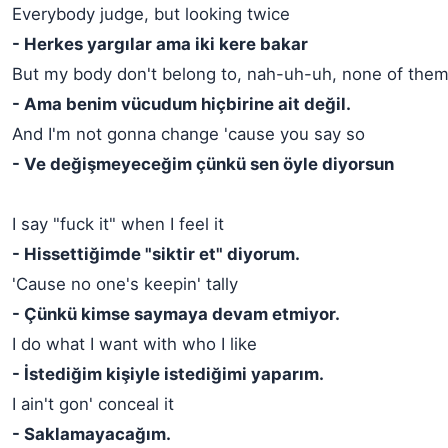
Everybody judge, but looking twice
- Herkes yargılar ama iki kere bakar
But my body don't belong to, nah-uh-uh, none of the
- Ama benim vücudum hiçbirine ait değil.
And I'm not gonna change 'cause you say so
- Ve değişmeyeceğim çünkü sen öyle diyorsun
I say "fuck it" when I feel it
- Hissettiğimde "siktir et" diyorum.
'Cause no one's keepin' tally
- Çünkü kimse saymaya devam etmiyor.
I do what I want with who I like
- İstediğim kişiyle istediğimi yaparım.
I ain't gon' conceal it
- Saklamayacağım.