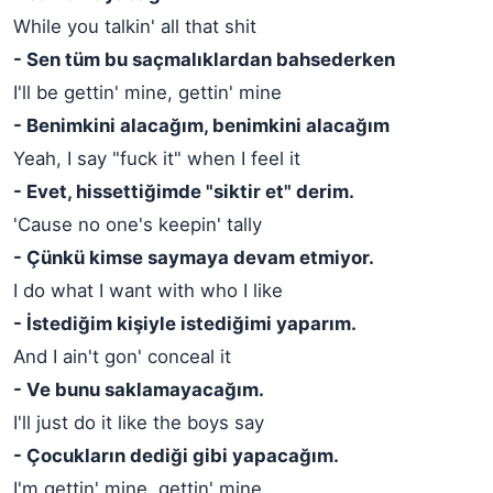
While you talkin' all that shit
- Sen tüm bu saçmalıklardan bahsederken
I'll be gettin' mine, gettin' mine
- Benimkini alacağım, benimkini alacağım
Yeah, I say "fuck it" when I feel it
- Evet, hissettiğimde "siktir et" derim.
'Cause no one's keepin' tally
- Çünkü kimse saymaya devam etmiyor.
I do what I want with who I like
- İstediğim kişiyle istediğimi yaparım.
And I ain't gon' conceal it
- Ve bunu saklamayacağım.
I'll just do it like the boys say
- Çocukların dediği gibi yapacağım.
I'm gettin' mine, gettin' mine