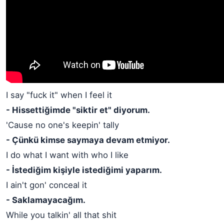
I say "fuck it" when I feel it
- Hissettiğimde "siktir et" diyorum.
'Cause no one's keepin' tally
- Çünkü kimse saymaya devam etmiyor.
I do what I want with who I like
- İstediğim kişiyle istediğimi yaparım.
I ain't gon' conceal it
- Saklamayacağım.
While you talkin' all that shit