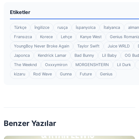
Etiketler
Türkçe
İngilizce
rusça
İspanyolca
İtalyanca
alman
Fransızca
Korece
Lehçe
Kanye West
Genius Romaniz
YoungBoy Never Broke Again
Taylor Swift
Juice WRLD
Japonca
Kendrick Lamar
Bad Bunny
Lil Baby
OG Bu
The Weeknd
Oxxxymiron
MORGENSHTERN
Lil Durk
kizaru
Rod Wave
Gunna
Future
Genius
Benzer Yazılar