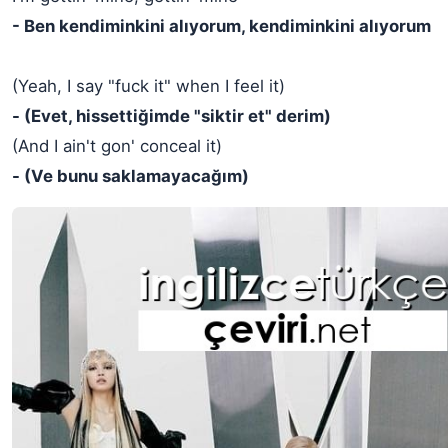
- Ben kendiminkini alıyorum, kendiminkini alıyorum
(Yeah, I say "fuck it" when I feel it)
- (Evet, hissettiğimde "siktir et" derim)
(And I ain't gon' conceal it)
- (Ve bunu saklamayacağım)