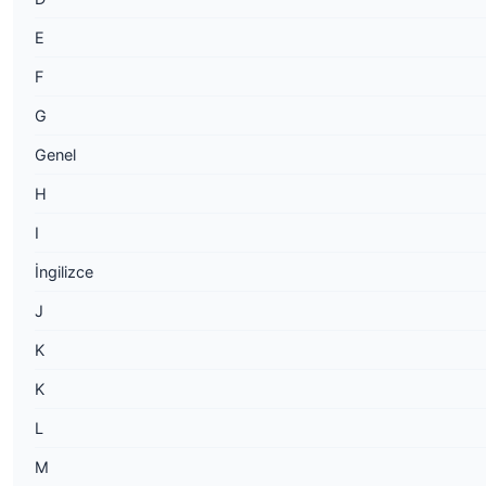
E
F
G
Genel
H
I
İngilizce
J
K
K
L
M