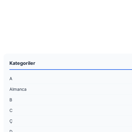
Kategoriler
A
Almanca
B
C
Ç
D