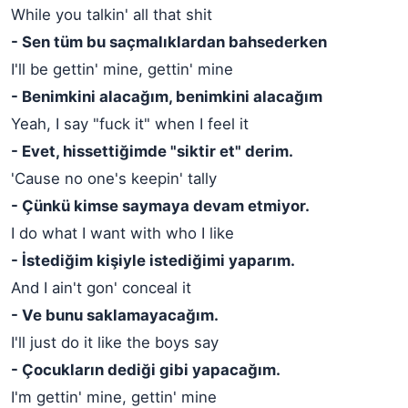
While you talkin' all that shit
- Sen tüm bu saçmalıklardan bahsederken
I'll be gettin' mine, gettin' mine
- Benimkini alacağım, benimkini alacağım
Yeah, I say "fuck it" when I feel it
- Evet, hissettiğimde "siktir et" derim.
'Cause no one's keepin' tally
- Çünkü kimse saymaya devam etmiyor.
I do what I want with who I like
- İstediğim kişiyle istediğimi yaparım.
And I ain't gon' conceal it
- Ve bunu saklamayacağım.
I'll just do it like the boys say
- Çocukların dediği gibi yapacağım.
I'm gettin' mine, gettin' mine