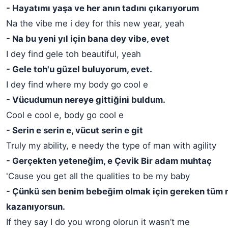
- Hayatımı yaşa ve her anın tadını çıkarıyorum
Na the vibe me i dey for this new year, yeah
- Na bu yeni yıl için bana dey vibe, evet
I dey find gele toh beautiful, yeah
- Gele toh'u güzel buluyorum, evet.
I dey find where my body go cool e
- Vücudumun nereye gittiğini buldum.
Cool e cool e, body go cool e
- Serin e serin e, vücut serin e git
Truly my ability, e needy the type of man with agility
- Gerçekten yeteneğim, e Çevik Bir adam muhtaç
'Cause you get all the qualities to be my baby
- Çünkü sen benim bebeğim olmak için gereken tüm ni
kazanıyorsun.
If they say I do you wrong olorun it wasn’t me