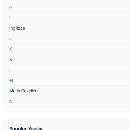
H
I
İngilizce
J
K
K
L
M
Metin Çevirileri
N
Popüler Yazılar