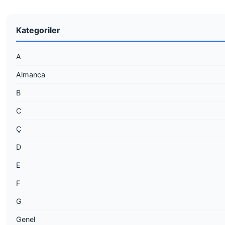
Kategoriler
A
Almanca
B
C
Ç
D
E
F
G
Genel