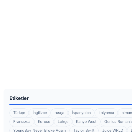
Etiketler
Türkçe
İngilizce
rusça
İspanyolca
İtalyanca
alman
Fransızca
Korece
Lehçe
Kanye West
Genius Romaniz
YoungBoy Never Broke Again
Taylor Swift
Juice WRLD