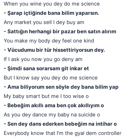
When you wine you dey do me science
- Şarap içtiğinde bana bilim yaparsın.
Any market you sell I dey buy am
- Sattığın herhangi bir pazar ben satın alırım
You make my body dey feel one kind
- Vücudumu bir tür hissettiriyorsun dey.
If I ask you now you go deny am
- Şimdi sana sorarsam git inkar et
But I know say you dey do me science
- Ama biliyorum sen söyle dey bana bilim yap
My baby smart but me I too wise o
- Bebeğim akıllı ama ben çok akıllıyım o
As you dey dance my baby na suicide o
- Sen dey dans ederken bebeğim na intihar o
Everybody know that I’m the gyal dem controller