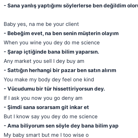
- Sana yanlış yaptığımı söylerlerse ben değildim olo
Baby yes, na me be your client
- Bebeğim evet, na ben senin müşterin olayım
When you wine you dey do me science
- Şarap içtiğinde bana bilim yaparsın.
Any market you sell I dey buy am
- Sattığın herhangi bir pazar ben satın alırım
You make my body dey feel one kind
- Vücudumu bir tür hissettiriyorsun dey.
If I ask you now you go deny am
- Şimdi sana sorarsam git inkar et
But I know say you dey do me science
- Ama biliyorum sen söyle dey bana bilim yap
My baby smart but me I too wise o