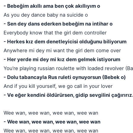
- Bebeğim akıllı ama ben çok akıllıyım o
As you dey dance baby na suicide o
- Sen dey dans ederken bebeğim na intihar o
Everybody know that the girl dem controller
- Herkes kız dem denetleyicisi olduğunu biliyorum
Anywhere mi dey mi want the girl dem come over
- Her yerde mi dey mi kız dem gelmek istiyorum
You’re playing russian roulette with loaded revolver (B
- Dolu tabancayla Rus ruleti oynuyorsun (Bebek o)
And if you kill yourself, we go call in your lover
- Ve eğer kendini öldürürsen, gidip sevgilini çağırırız
Wee wan, wee wan, wee wan, wee wan
- Wee wan, wee wan, wee wan, wee wan
Wee wan, wee wan, wee wan, wee wan