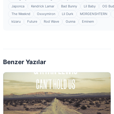
Japonca
Kendrick Lamar
Bad Bunny
Lil Baby
OG Bu
The Weeknd
Oxxxymiron
Lil Durk
MORGENSHTERN
kizaru
Future
Rod Wave
Gunna
Eminem
Benzer Yazılar