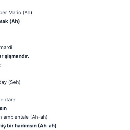
uper Mario (Ah)
amak (Ah)
 mardi
r şişmandır.
ei
 day (Seh)
ientare
sın
un ambientale (Ah-ah)
miş bir hadımsın (Ah-ah)