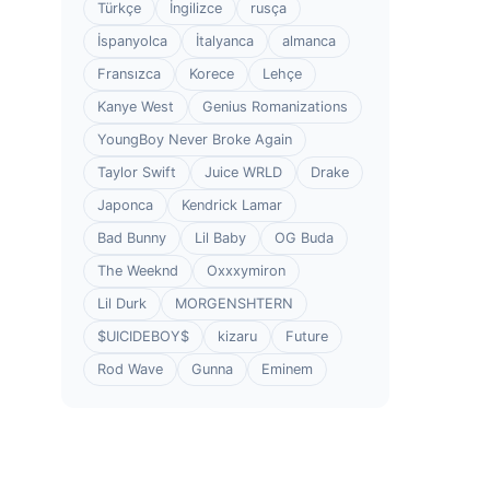
Türkçe
İngilizce
rusça
İspanyolca
İtalyanca
almanca
Fransızca
Korece
Lehçe
Kanye West
Genius Romanizations
YoungBoy Never Broke Again
Taylor Swift
Juice WRLD
Drake
Japonca
Kendrick Lamar
Bad Bunny
Lil Baby
OG Buda
The Weeknd
Oxxxymiron
Lil Durk
MORGENSHTERN
$UICIDEBOY$
kizaru
Future
Rod Wave
Gunna
Eminem