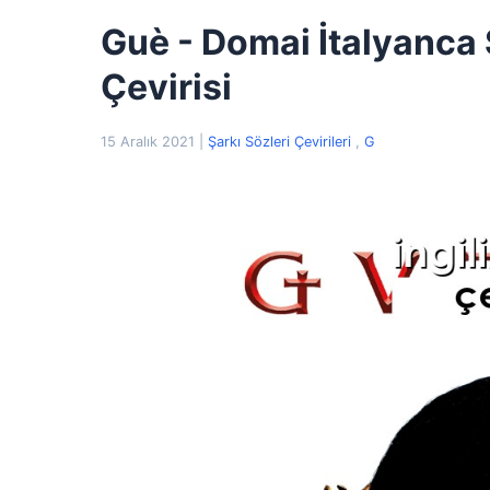
Guè - Domai İtalyanca 
Çevirisi
15 Aralık 2021
|
Şarkı Sözleri Çevirileri
,
G