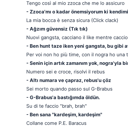
Tengo così al mio zzoca che me lo assicuro
- Zzoca'mı o kadar önemsiyorum ki kendim
La mia bocca è senza sicura (Click clack)
- Ağzım güvensiz (Tık tık)
Nuovi gangsta, cacciano il like mentre caccio
- Ben hunt taze iken yeni gangsta, bu gibi a
Per voi non ho più time, con il nogra ho una 
- Senin için artık zamanım yok, nogra'yla b
Numero sei e croce, risolvi il rebus
- Altı numara ve çapraz, rebus'u çöz
Sei morto quando passo sul G-Brabus
- G-Brabus'a bastığımda öldün.
Su di te faccio "brah, brah"
- Ben sana "kardeşim, kardeşim"
Collane come P.E. Baracus