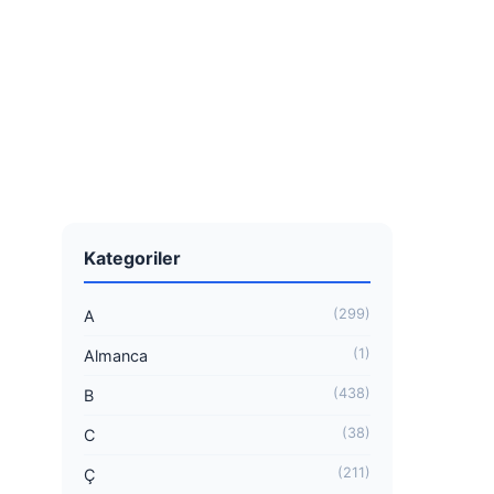
Kategoriler
(299)
A
(1)
Almanca
(438)
B
(38)
C
(211)
Ç