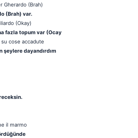
er Gherardo (Brah)
do (Brah) var.
iliardo (Okay)
aha fazla topum var (Ocay
 su cose accadute
n şeylere dayandırdım
receksin.
me il marmo
gördüğünde