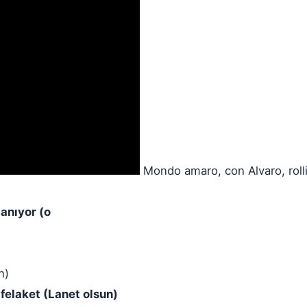
Mondo amaro, con Alvaro, roll
lanıyor (o
n)
 felaket (Lanet olsun)