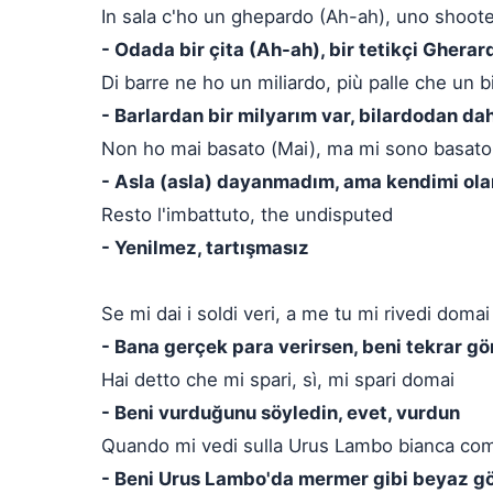
In sala c'ho un ghepardo (Ah-ah), uno shoot
- Odada bir çita (Ah-ah), bir tetikçi Gherar
Di barre ne ho un miliardo, più palle che un b
- Barlardan bir milyarım var, bilardodan d
Non ho mai basato (Mai), ma mi sono basato
- Asla (asla) dayanmadım, ama kendimi ola
Resto l'imbattuto, the undisputed
- Yenilmez, tartışmasız
Se mi dai i soldi veri, a me tu mi rivedi domai
- Bana gerçek para verirsen, beni tekrar gö
Hai detto che mi spari, sì, mi spari domai
- Beni vurduğunu söyledin, evet, vurdun
Quando mi vedi sulla Urus Lambo bianca co
- Beni Urus Lambo'da mermer gibi beyaz 