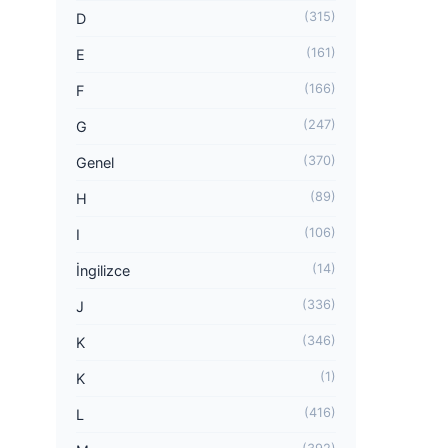
(315)
D
(161)
E
(166)
F
(247)
G
(370)
Genel
(89)
H
(106)
I
(14)
İngilizce
(336)
J
(346)
K
(1)
K
(416)
L