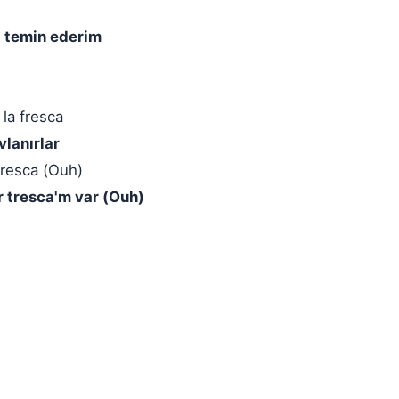
i temin ederim
 la fresca
vlanırlar
tresca (Ouh)
ir tresca'm var (Ouh)