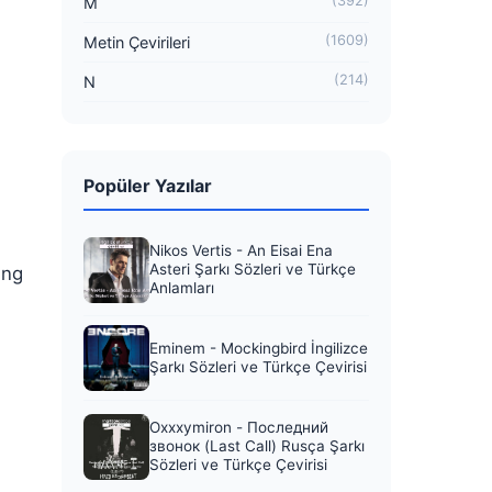
(392)
M
(1609)
Metin Çevirileri
(214)
N
Popüler Yazılar
Nikos Vertis - An Eisai Ena
Asteri Şarkı Sözleri ve Türkçe
ing
Anlamları
Eminem - Mockingbird İngilizce
Şarkı Sözleri ve Türkçe Çevirisi
Oxxxymiron - Последний
звонок (Last Call) Rusça Şarkı
Sözleri ve Türkçe Çevirisi