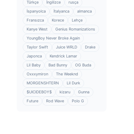
Türkçe
İngilizce
rusça
İspanyolca
İtalyanca
almanca
Fransızca
Korece
Lehçe
Kanye West
Genius Romanizations
YoungBoy Never Broke Again
Taylor Swift
Juice WRLD
Drake
Japonca
Kendrick Lamar
Lil Baby
Bad Bunny
OG Buda
Oxxxymiron
The Weeknd
MORGENSHTERN
Lil Durk
$UICIDEBOY$
kizaru
Gunna
Future
Rod Wave
Polo G