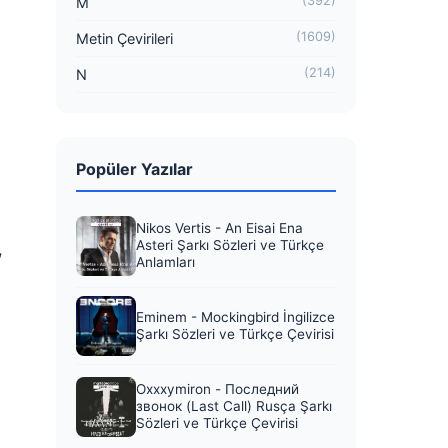
(392)
M
(1609)
Metin Çevirileri
(214)
N
Popüler Yazılar
Nikos Vertis - An Eisai Ena
Asteri Şarkı Sözleri ve Türkçe
,
Anlamları
Eminem - Mockingbird İngilizce
Şarkı Sözleri ve Türkçe Çevirisi
Oxxxymiron - Последний
звонок (Last Call) Rusça Şarkı
Sözleri ve Türkçe Çevirisi