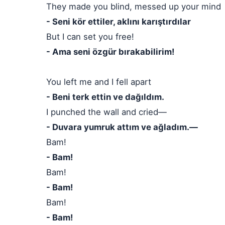
They made you blind, messed up your mind
- Seni kör ettiler, aklını karıştırdılar
But I can set you free!
- Ama seni özgür bırakabilirim!
You left me and I fell apart
- Beni terk ettin ve dağıldım.
I punched the wall and cried—
- Duvara yumruk attım ve ağladım.—
Bam!
- Bam!
Bam!
- Bam!
Bam!
- Bam!