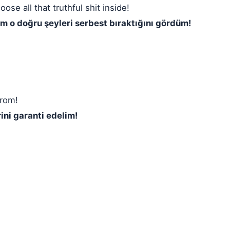
se all that truthful shit inside!
üm o doğru şeyleri serbest bıraktığını gördüm!
prom!
ini garanti edelim!