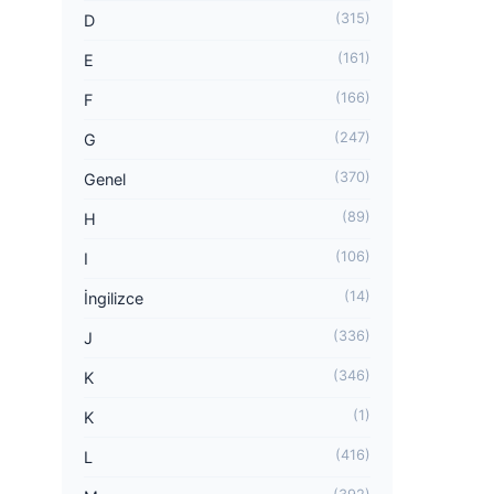
(315)
D
(161)
E
(166)
F
(247)
G
(370)
Genel
(89)
H
(106)
I
(14)
İngilizce
(336)
J
(346)
K
(1)
K
(416)
L