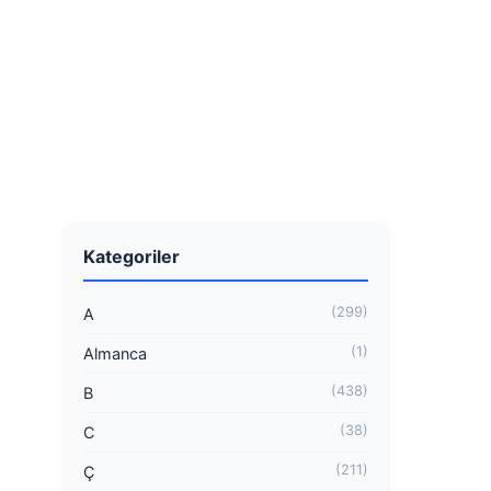
Kategoriler
(299)
A
(1)
Almanca
(438)
B
(38)
C
(211)
Ç