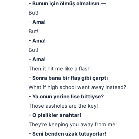
- Bunun için ölmüş olmalısın.—
But!
- Ama!
But!
- Ama!
But!
- Ama!
Then it hit me like a flash
- Sonra bana bir flaş gibi çarptı
What if high school went away instead?
- Ya onun yerine lise bittiyse?
Those assholes are the key!
- O pislikler anahtar!
They’re keeping you away from me!
- Seni benden uzak tutuyorlar!