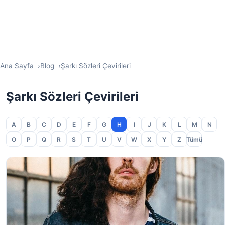
Ana Sayfa
Blog
Şarkı Sözleri Çevirileri
Şarkı Sözleri Çevirileri
A
B
C
D
E
F
G
H
I
J
K
L
M
N
O
P
Q
R
S
T
U
V
W
X
Y
Z
Tümü