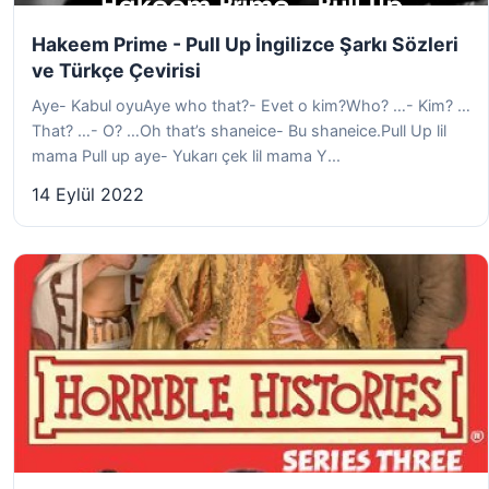
Hakeem Prime - Pull Up İngilizce Şarkı Sözleri
ve Türkçe Çevirisi
Aye- Kabul oyuAye who that?- Evet o kim?Who? …- Kim? …
That? …- O? …Oh that’s shaneice- Bu shaneice.Pull Up lil
mama Pull up aye- Yukarı çek lil mama Y...
14 Eylül 2022