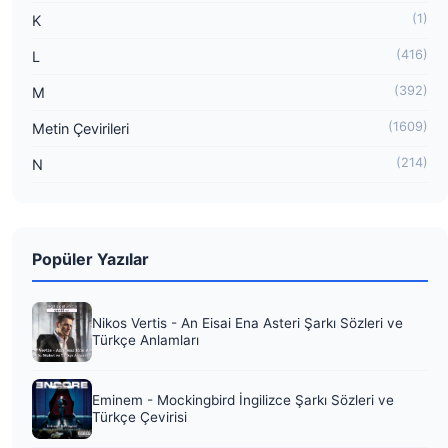
(1)
K
(416)
L
(392)
M
(1609)
Metin Çevirileri
(214)
N
Popüler Yazılar
Nikos Vertis - An Eisai Ena Asteri Şarkı Sözleri ve
Türkçe Anlamları
Eminem - Mockingbird İngilizce Şarkı Sözleri ve
Türkçe Çevirisi