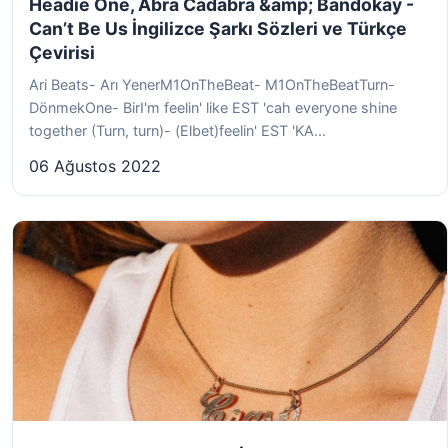
Headie One, Abra Cadabra &amp; Bandokay -
Can’t Be Us İngilizce Şarkı Sözleri ve Türkçe
Çevirisi
Ari Beats- Arı YenerM1OnTheBeat- M1OnTheBeatTurn-
DönmekOne- BirI'm feelin' like EST 'cah everyone shine
together (Turn, turn)- (Elbet)feelin' EST 'KA...
06 Ağustos 2022