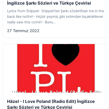
İngilizce Şarkı Sözleri ve Türkçe Çevirisi
Lyrics from Snippet- Snippet'ten Şarkı sözleriStab me in the
back like nothin'- Hiçbir şeymiş gibi sırtımdan bıçaklaNever
really saw this comin'- Bunu...
27 Temmuz 2022
Häzel - I Love Poland (Radio Edit) İngilizce
Şarkı Sözleri ve Türkçe Çevirisi