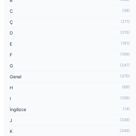
B
(38)
C
(211)
Ç
(315)
D
(161)
E
(166)
F
(247)
G
(370)
Genel
(89)
H
(106)
I
(14)
İngilizce
(336)
J
(346)
K