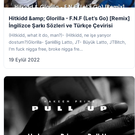
Hitkidd &amp; Glorilla - F.N.F (Let’s Go) [Remix]
İngilizce Şarkı Sözleri ve Türkçe Çevirisi
(Hitkidd, what it do, man?)- (Hitkidd, ne işe yarıyor
dostum?)Glorilla- ŞanlıBig Latto, JT- Büyük Latto, JTBitch,
I'm fuck nigga free, broke nigga fre...
19 Eylül 2022