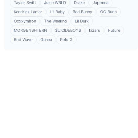
Taylor Swift
Juice WRLD
Drake
Japonca
Kendrick Lamar
Lil Baby
Bad Bunny
OG Buda
Oxxxymiron
The Weeknd
Lil Durk
MORGENSHTERN
$UICIDEBOY$
kizaru
Future
Rod Wave
Gunna
Polo G