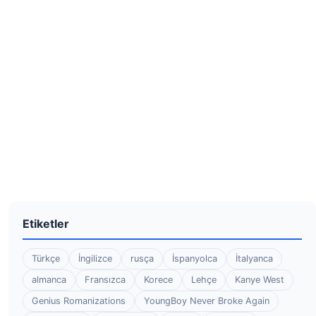
Etiketler
Türkçe
İngilizce
rusça
İspanyolca
İtalyanca
almanca
Fransızca
Korece
Lehçe
Kanye West
Genius Romanizations
YoungBoy Never Broke Again