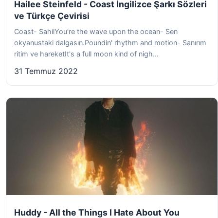
Hailee Steinfeld - Coast İngilizce Şarkı Sözleri
ve Türkçe Çevirisi
Coast- SahilYou're the wave upon the ocean- Sen
okyanustaki dalgasın.Poundin' rhythm and motion- Sanırım
ritim ve hareketIt's a full moon kind of nigh...
31 Temmuz 2022
Huddy - All the Things I Hate About You