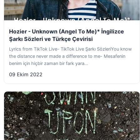
Hozier - Unknown (Angel To Me)* İngilizce
Şarkı Sözleri ve Türkçe Çevirisi
Lyrics from TikTok Live- TikTok Live Şarkı SözleriYou know
the distance never made a difference to me- Mesafenin
benim için hiçbir zaman bir fark yara...
09 Ekim 2022