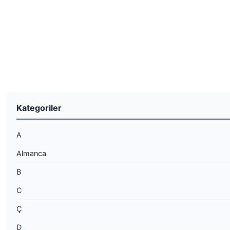
Kategoriler
A
Almanca
B
C
Ç
D