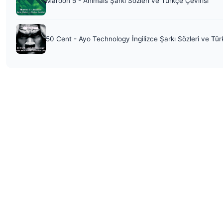
Maroon 5 - Animals Şarkı Sözleri ve Türkçe Çevirisi
50 Cent - Ayo Technology İngilizce Şarkı Sözleri ve Tür