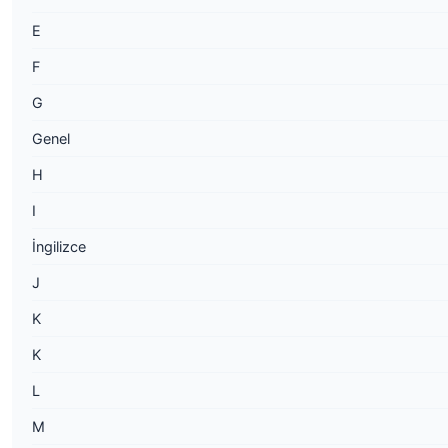
E
F
G
Genel
H
I
İngilizce
J
K
K
L
M