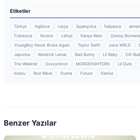
Etiketler
Türkçe
İngilizce
rusça
İspanyolca
İtalyanca
alman
Fransızca
Korece
Lehçe
Kanye West
Genius Romaniz
YoungBoy Never Broke Again
Taylor Swift
Juice WRLD
Japonca
Kendrick Lamar
Bad Bunny
Lil Baby
OG Bu
The Weeknd
Oxxxymiron
MORGENSHTERN
Lil Durk
kizaru
Rod Wave
Gunna
Future
Genius
Benzer Yazılar