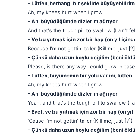
- Lütfen, herhangi bir şekilde büyüyebilirim,
Ah, my knees hurt when I grow
- Ah, büyüdüğümde dizlerim ağrıyor
And that's the tough pill to swallow (I ain't fe
- Ve bu yutmak için zor bir hap (on yıl içi
Because I'm not gettin' taller (Kill me, just [?]
- Çünkü daha uzun boylu değilim (beni öldü
Please, is there any way I could grow, please
- Lütfen, büyümemin bir yolu var mı, lütfen
Ah, my knees hurt when I grow
- Ah, büyüdüğümde dizlerim ağrıyor
Yeah, and that's the tough pill to swallow (I ai
- Evet, ve bu yutmak için zor bir hap (on yı
'Cause I'm not gettin' taller (Kill me, just [?])
- Çünkü daha uzun boylu değilim (beni öldü