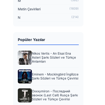
(392)
M
(1609)
Metin Çevirileri
(214)
N
Popüler Yazılar
Nikos Vertis - An Eisai Ena
Asteri Şarkı Sözleri ve Türkçe
Anlamları
Eminem - Mockingbird İngilizce
Şarkı Sözleri ve Türkçe Çevirisi
Oxxxymiron - Последний
звонок (Last Call) Rusça Şarkı
Sözleri ve Türkçe Çevirisi