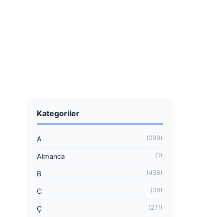
Kategoriler
(299)
A
(1)
Almanca
(438)
B
(38)
C
(211)
Ç