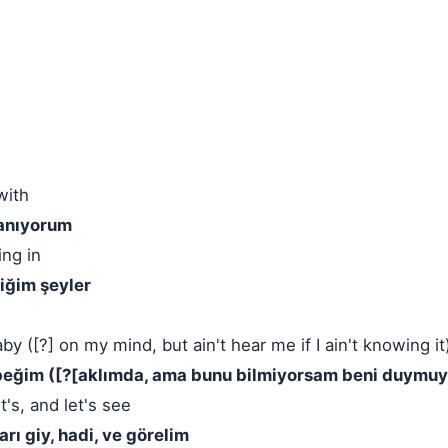
with
lanıyorum
ing in
iğim şeyler
y ([?] on my mind, but ain't hear me if I ain't knowing it
ebeğim ([?[aklımda, ama bunu bilmiyorsam beni duymuy
t's, and let's see
rı giy, hadi, ve görelim