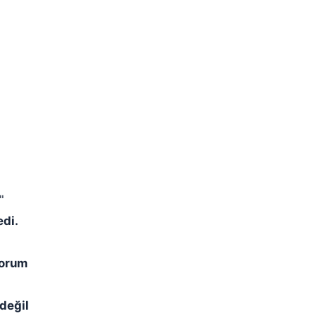
"
edi.
yorum
 değil