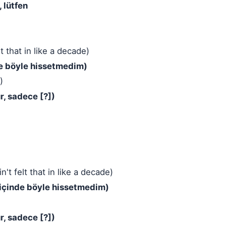
 lütfen
lt that in like a decade)
nde böyle hissetmedim)
)
r, sadece [?])
n't felt that in like a decade)
l içinde böyle hissetmedim)
r, sadece [?])