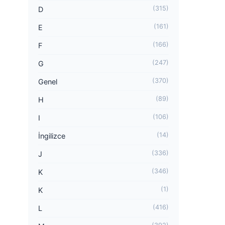
(315)
D
(161)
E
(166)
F
(247)
G
(370)
Genel
(89)
H
(106)
I
(14)
İngilizce
(336)
J
(346)
K
(1)
K
(416)
L