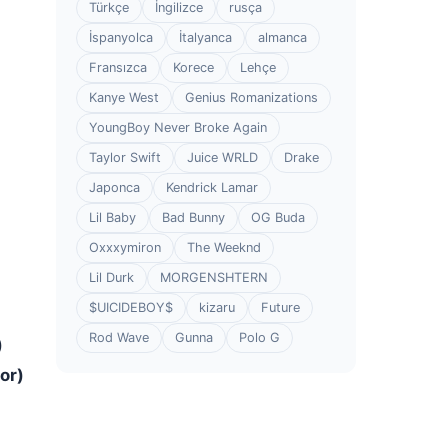
Türkçe
İngilizce
rusça
İspanyolca
İtalyanca
almanca
Fransızca
Korece
Lehçe
Kanye West
Genius Romanizations
YoungBoy Never Broke Again
Taylor Swift
Juice WRLD
Drake
Japonca
Kendrick Lamar
Lil Baby
Bad Bunny
OG Buda
Oxxxymiron
The Weeknd
Lil Durk
MORGENSHTERN
$UICIDEBOY$
kizaru
Future
Rod Wave
Gunna
Polo G
)
or)