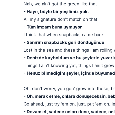
Nah, we ain't got the green like that
- Hayır, böyle bir yeşilimiz yok.
All my signature don't match on that
- Tüm imzam buna uymuyor
I think that when snapbacks came back
- Sanırım snapbacks geri döndüğünde
Lost in the sea and these things I am rolling 
- Denizde kayboldum ve bu şeylerle yuvar
Things I ain't knowing yet, things I ain't grow
- Henüz bilmediğim şeyler, içinde büyümed
Oh, don't worry, you gon' grow into those, bab
- Oh, merak etme, onlara dönüşeceksin, b
Go ahead, just try 'em on, just, put 'em on, le
- Devam et, sadece onları dene, sadece, onla