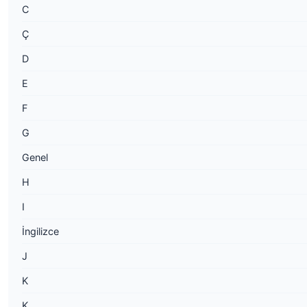
C
Ç
D
E
F
G
Genel
H
I
İngilizce
J
K
K