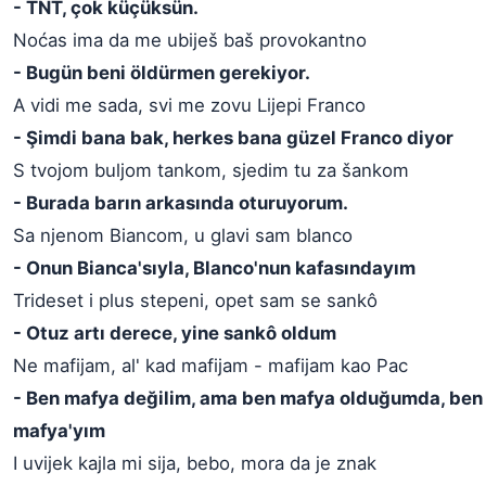
- TNT, çok küçüksün.
Noćas ima da me ubiješ baš provokantno
- Bugün beni öldürmen gerekiyor.
A vidi me sada, svi me zovu Lijepi Franco
- Şimdi bana bak, herkes bana güzel Franco diyor
S tvojom buljom tankom, sjedim tu za šankom
- Burada barın arkasında oturuyorum.
Sa njenom Biancom, u glavi sam blanco
- Onun Bianca'sıyla, Blanco'nun kafasındayım
Trideset i plus stepeni, opet sam se sankô
- Otuz artı derece, yine sankô oldum
Ne mafijam, al' kad mafijam - mafijam kao Pac
- Ben mafya değilim, ama ben mafya olduğumda, ben 
mafya'yım
I uvijek kajla mi sija, bebo, mora da je znak