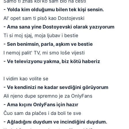
Samo ti znaš kol'ko sam bio na cesti
- Yolda kim olduğumu bilen tek kişi sensin.
Al' opet sam ti pisô kao Dostojevski
- Ama sana yine Dostoyevski olarak yazıyorum
Ti si moj sjaj, moja ljubav i bestie
- Sen benimsin, parla, aşkım ve bestie
I nemoj palit' TV, mi smo loše vijesti
- Ve televizyonu yakma, biz kötü haberiz
I vidim kao volite se
- Ve kendinizi ne kadar sevdiğini görüyorum
Ali njeno dupe spremno je za OnlyFans
- Ama kıçını OnlyFans için hazır
Čuo sam da plačes i da boli te sve
- Ağladığını duydum ve incindiğini duydum.