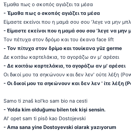
Έμαθα πως ο σκοπός αγιάζει τα μέσα
- Έμαθα πως ο σκοπός αγιάζει τα μέσα
Είμαστε εκείνοι που η μαμά σου σου 'λεγε να μην μπλ
- Είμαστε εκείνοι που η μαμά σου σου 'λεγε να μην
Τον πέτυχα στον δρόμο και του έκανα face lift
- Τον πίτυχα στον δρίμο και τουίκανα yüz germe
Δε κοιτάω καρτελάκια, το αγοράζω αν μ' αρέσει
- Δε κοιτάω καρτελάκια, το αγοράζω αν μ' αρέσει
Οι δικοί μου τα σηκώνουν και δεν λεν' ούτε λέξη (P
- Οι δικοί μου τα σηκώνουν και δεν λεν ' ίτε λέξη 
Samo ti znaš kol'ko sam bio na cesti
- Yolda kim olduğumu bilen tek kişi sensin.
Al' opet sam ti pisô kao Dostojevski
- Ama sana yine Dostoyevski olarak yazıyorum