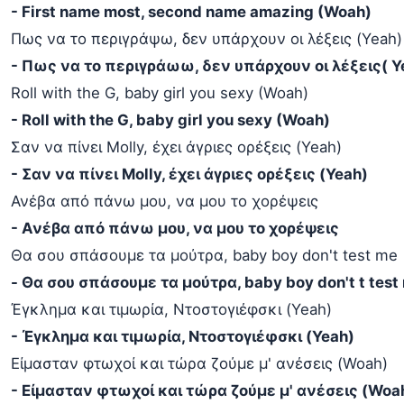
- First name most, second name amazing (Woah)
Πως να το περιγράψω, δεν υπάρχουν οι λέξεις (Yeah)
- Πως να το περιγράωω, δεν υπάρχουν οι λέξεις( Y
Roll with the G, baby girl you sexy (Woah)
- Roll with the G, baby girl you sexy (Woah)
Σαν να πίνει Molly, έχει άγριες ορέξεις (Yeah)
- Σαν να πίνει Molly, έχει άγριες ορέξεις (Yeah)
Ανέβα από πάνω μου, να μου το χορέψεις
- Ανέβα από πάνω μου, να μου το χορέψεις
Θα σου σπάσουμε τα μούτρα, baby boy don't test me
- Θα σου σπάσουμε τα μούτρα, baby boy don't t test
Έγκλημα και τιμωρία, Ντοστογιέφσκι (Yeah)
- Έγκλημα και τιμωρία, Ντοστογιέφσκι (Yeah)
Είμασταν φτωχοί και τώρα ζούμε μ' ανέσεις (Woah)
- Είμασταν φτωχοί και τώρα ζούμε μ' ανέσεις (Woa