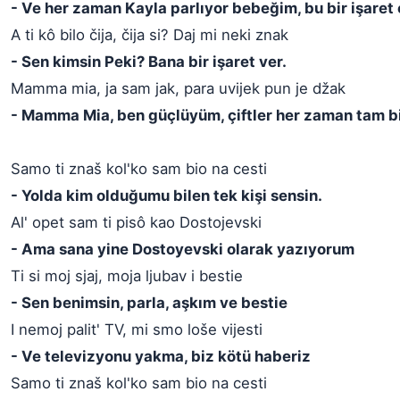
- Ve her zaman Kayla parlıyor bebeğim, bu bir işaret 
A ti kô bilo čija, čija si? Daj mi neki znak
- Sen kimsin Peki? Bana bir işaret ver.
Mamma mia, ja sam jak, para uvijek pun je džak
- Mamma Mia, ben güçlüyüm, çiftler her zaman tam bi
Samo ti znaš kol'ko sam bio na cesti
- Yolda kim olduğumu bilen tek kişi sensin.
Al' opet sam ti pisô kao Dostojevski
- Ama sana yine Dostoyevski olarak yazıyorum
Ti si moj sjaj, moja ljubav i bestie
- Sen benimsin, parla, aşkım ve bestie
I nemoj palit' TV, mi smo loše vijesti
- Ve televizyonu yakma, biz kötü haberiz
Samo ti znaš kol'ko sam bio na cesti