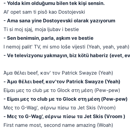
- Yolda kim olduğumu bilen tek kişi sensin.
Al' opet sam ti pisô kao Dostojevski
- Ama sana yine Dostoyevski olarak yazıyorum
Ti si moj sjaj, moja ljubav i bestie
- Sen benimsin, parla, aşkım ve bestie
I nemoj palit' TV, mi smo loše vijesti (Yeah, yeah, yeah)
- Ve televizyonu yakmayın, biz kötü haberiz (evet, ev
Άμα θέλει beef, καν' τον Patrick Swayze (Yeah)
- Άμα θέλει beef, καν'τον Patrick Swayze (Yeah)
Είμαι μες το club με το Glock στη μέση (Pew-pew)
- Είμαι μες το club με το Glock στη μέση (Pew-pew)
Μες το G-Wag', σέρνω πίσω τα Jet Skis (Vroom)
- Μες το G-Wag', σέρνω πίσω τα Jet Skis (Vroom )
First name most, second name amazing (Woah)