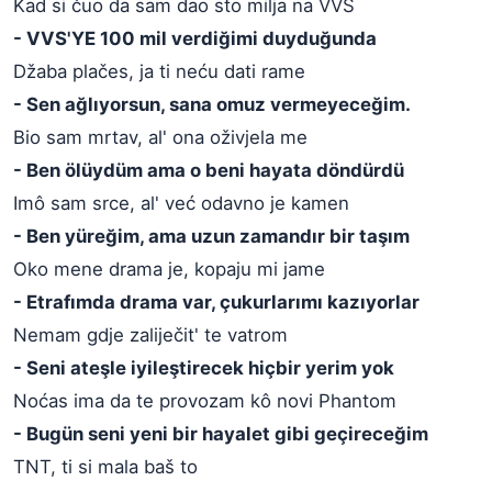
Kad si čuo da sam dao sto milja na VVS
- VVS'YE 100 mil verdiğimi duyduğunda
Džaba plačes, ja ti neću dati rame
- Sen ağlıyorsun, sana omuz vermeyeceğim.
Bio sam mrtav, al' ona oživjela me
- Ben ölüydüm ama o beni hayata döndürdü
Imô sam srce, al' već odavno je kamen
- Ben yüreğim, ama uzun zamandır bir taşım
Oko mene drama je, kopaju mi jame
- Etrafımda drama var, çukurlarımı kazıyorlar
Nemam gdje zaliječit' te vatrom
- Seni ateşle iyileştirecek hiçbir yerim yok
Noćas ima da te provozam kô novi Phantom
- Bugün seni yeni bir hayalet gibi geçireceğim
TNT, ti si mala baš to