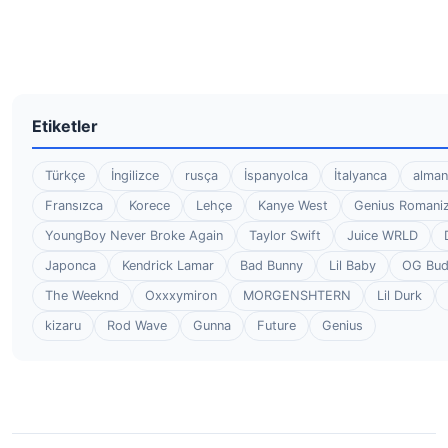
Etiketler
Türkçe
İngilizce
rusça
İspanyolca
İtalyanca
alman
Fransızca
Korece
Lehçe
Kanye West
Genius Romaniz
YoungBoy Never Broke Again
Taylor Swift
Juice WRLD
Japonca
Kendrick Lamar
Bad Bunny
Lil Baby
OG Bu
The Weeknd
Oxxxymiron
MORGENSHTERN
Lil Durk
kizaru
Rod Wave
Gunna
Future
Genius