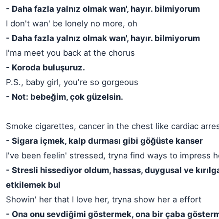
- Daha fazla yalnız olmak wan', hayır. bilmiyorum
I don't wan' be lonely no more, oh
- Daha fazla yalnız olmak wan', hayır. bilmiyorum
I'ma meet you back at the chorus
- Koroda buluşuruz.
P.S., baby girl, you're so gorgeous
- Not: bebeğim, çok güzelsin.
Smoke cigarettes, cancer in the chest like cardiac arre
- Sigara içmek, kalp durması gibi göğüste kanser
I've been feelin' stressed, tryna find ways to impress h
- Stresli hissediyor oldum, hassas, duygusal ve kırılg
etkilemek bul
Showin' her that I love her, tryna show her a effort
- Ona onu sevdiğimi göstermek, ona bir çaba göster