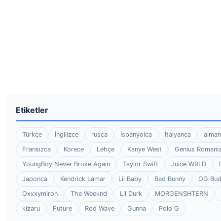
Etiketler
Türkçe
İngilizce
rusça
İspanyolca
İtalyanca
alman
Fransızca
Korece
Lehçe
Kanye West
Genius Romaniz
YoungBoy Never Broke Again
Taylor Swift
Juice WRLD
Japonca
Kendrick Lamar
Lil Baby
Bad Bunny
OG Bu
Oxxxymiron
The Weeknd
Lil Durk
MORGENSHTERN
kizaru
Future
Rod Wave
Gunna
Polo G