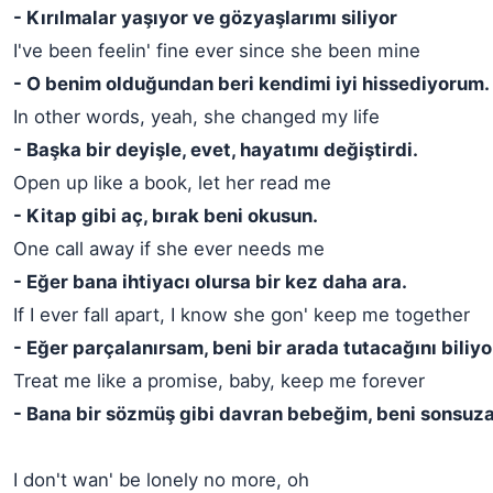
- Kırılmalar yaşıyor ve gözyaşlarımı siliyor
I've been feelin' fine ever since she been mine
- O benim olduğundan beri kendimi iyi hissediyorum.
In other words, yeah, she changed my life
- Başka bir deyişle, evet, hayatımı değiştirdi.
Open up like a book, let her read me
- Kitap gibi aç, bırak beni okusun.
One call away if she ever needs me
- Eğer bana ihtiyacı olursa bir kez daha ara.
If I ever fall apart, I know she gon' keep me together
- Eğer parçalanırsam, beni bir arada tutacağını biliy
Treat me like a promise, baby, keep me forever
- Bana bir sözmüş gibi davran bebeğim, beni sonsuz
I don't wan' be lonely no more, oh