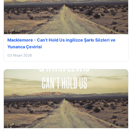
Macklemore - Can’t Hold Us ingilizce Şarkı Sözleri ve
Yunanca Çevirisi
03 Nisan 2026