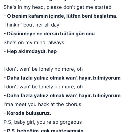
She's in my head, please don't get me started
- O benim kafamın içinde, lütfen beni başlatma.
Thinkin' bout her all day
- Düşünmeye ne dersin bütün gün onu
She's on my mind, always
- Hep aklımdaydı, hep
I don't wan' be lonely no more, oh
- Daha fazla yalnız olmak wan', hayır. bilmiyorum
I don't wan' be lonely no more, oh
- Daha fazla yalnız olmak wan', hayır. bilmiyorum
I'ma meet you back at the chorus
- Koroda buluşuruz.
P.S, baby girl, you're so gorgeous
- P.S, bebeğim, çok muhteşemsin.