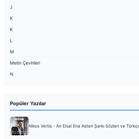
J
K
K
L
M
Metin Çevirileri
N
Popüler Yazılar
Nikos Vertis - An Eisai Ena Asteri Şarkı Sözleri ve Türkç