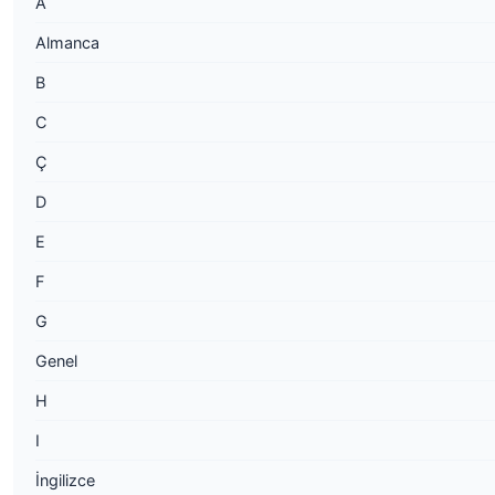
A
Almanca
B
C
Ç
D
E
F
G
Genel
H
I
İngilizce