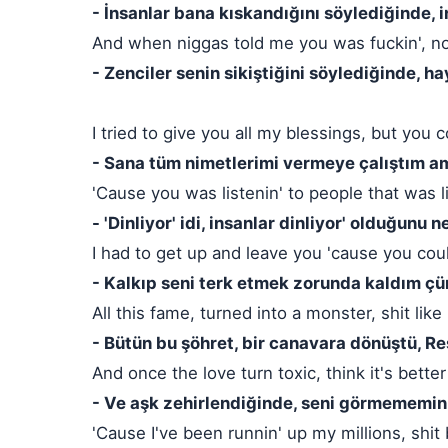
- İnsanlar bana kıskandığını söylediğinde,
And when niggas told me you was fuckin', no, 
- Zenciler senin sikiştiğini söylediğinde, h
I tried to give you all my blessings, but you c
- Sana tüm nimetlerimi vermeye çalıştım a
'Cause you was listenin' to people that was l
- 'Dinliyor' idi, insanlar dinliyor' olduğunu 
I had to get up and leave you 'cause you coul
- Kalkıp seni terk etmek zorunda kaldım ç
All this fame, turned into a monster, shit like
- Bütün bu şöhret, bir canavara dönüştü, Re
And once the love turn toxic, think it's better
- Ve aşk zehirlendiğinde, seni görmememin 
'Cause I've been runnin' up my millions, shi