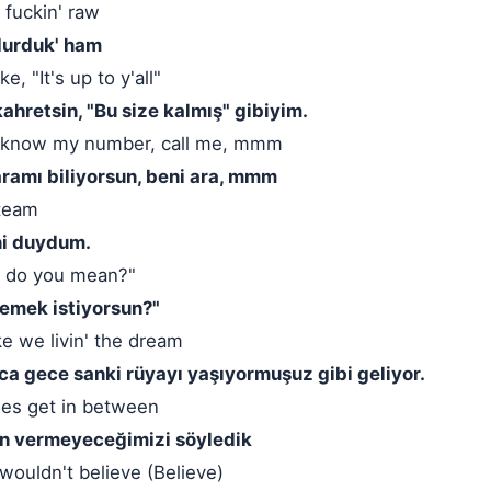
 fuckin' raw
rdurduk' ham
e, "It's up to y'all"
kahretsin, "Bu size kalmış" gibiyim.
ou know my number, call me, mmm
amı biliyorsun, beni ara, mmm
 team
ni duydum.
hat do you mean?"
demek istiyorsun?"
ike we livin' the dream
ca gece sanki rüyayı yaşıyormuşuz gibi geliyor.
hes get in between
zin vermeyeceğimizi söyledik
wouldn't believe (Believe)