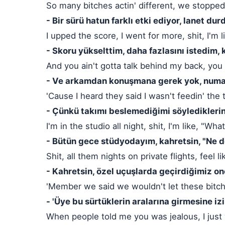
So many bitches actin' different, we stopped
- Bir sürü hatun farklı etki ediyor, lanet du
I upped the score, I went for more, shit, I'm lik
- Skoru yükselttim, daha fazlasını istedim, 
And you ain't gotta talk behind my back, y
- Ve arkamdan konuşmana gerek yok, numar
'Cause I heard they said I wasn't feedin' the
- Çünkü takımı beslemediğimi söyledikleri
I'm in the studio all night, shit, I'm like, "W
- Bütün gece stüdyodayım, kahretsin, "Ne 
Shit, all them nights on private flights, feel l
- Kahretsin, özel uçuşlarda geçirdiğimiz on
'Member we said we wouldn't let these bitc
- 'Üye bu sürtüklerin aralarına girmesine i
When people told me you was jealous, I just 