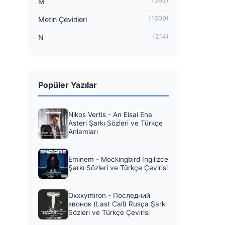
(392)
M
(1609)
Metin Çevirileri
(214)
N
Popüler Yazılar
Nikos Vertis - An Eisai Ena
Asteri Şarkı Sözleri ve Türkçe
Anlamları
Eminem - Mockingbird İngilizce
Şarkı Sözleri ve Türkçe Çevirisi
Oxxxymiron - Последний
звонок (Last Call) Rusça Şarkı
Sözleri ve Türkçe Çevirisi