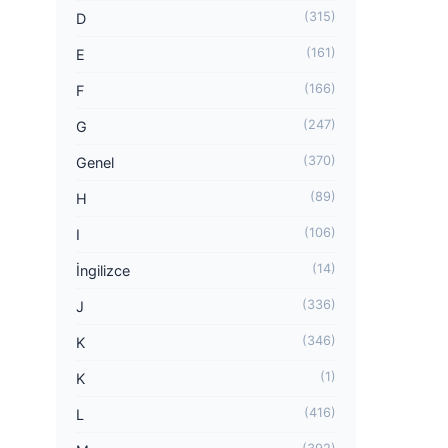
(315)
D
(161)
E
(166)
F
(247)
G
(370)
Genel
(89)
H
(106)
I
(14)
İngilizce
(336)
J
(346)
K
(1)
K
(416)
L