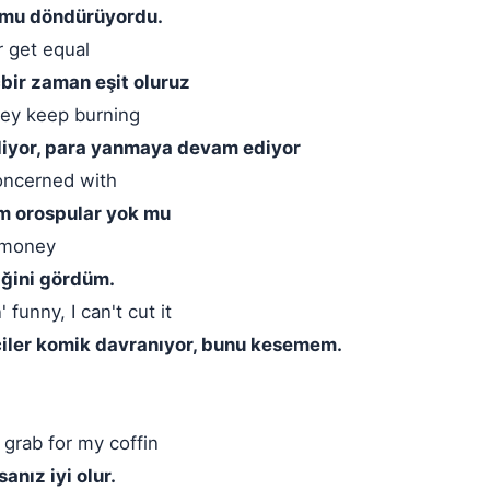
omu döndürüyordu.
 get equal
çbir zaman eşit oluruz
ney keep burning
iyor, para yanmaya devam ediyor
concerned with
m orospular yok mu
 money
iğini gördüm.
funny, I can't cut it
ciler komik davranıyor, bunu kesemem.
 grab for my coffin
nız iyi olur.