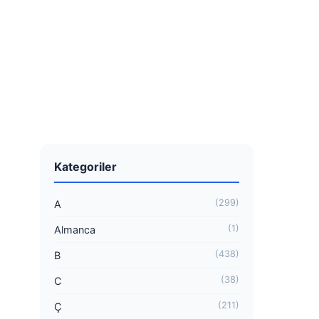
Kategoriler
(299)
A
(1)
Almanca
(438)
B
(38)
C
(211)
Ç