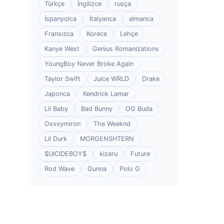
Türkçe
İngilizce
rusça
İspanyolca
İtalyanca
almanca
Fransızca
Korece
Lehçe
Kanye West
Genius Romanizations
YoungBoy Never Broke Again
Taylor Swift
Juice WRLD
Drake
Japonca
Kendrick Lamar
Lil Baby
Bad Bunny
OG Buda
Oxxxymiron
The Weeknd
Lil Durk
MORGENSHTERN
$UICIDEBOY$
kizaru
Future
Rod Wave
Gunna
Polo G