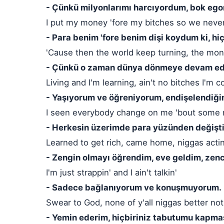
- Çünkü milyonlarımı harcıyordum, bok eg
I put my money 'fore my bitches so we never
- Para benim 'fore benim dişi koydum ki, hi
'Cause then the world keep turning, the mo
- Çünkü o zaman dünya dönmeye devam ed
Living and I'm learning, ain't no bitches I'm 
- Yaşıyorum ve öğreniyorum, endişelendiği
I seen everybody change on me 'bout some
- Herkesin üzerimde para yüzünden değişt
Learned to get rich, came home, niggas actin' 
- Zengin olmayı öğrendim, eve geldim, zen
I'm just strappin' and I ain't talkin'
- Sadece bağlanıyorum ve konuşmuyorum.
Swear to God, none of y'all niggas better not
- Yemin ederim, hiçbiriniz tabutumu kapmasa