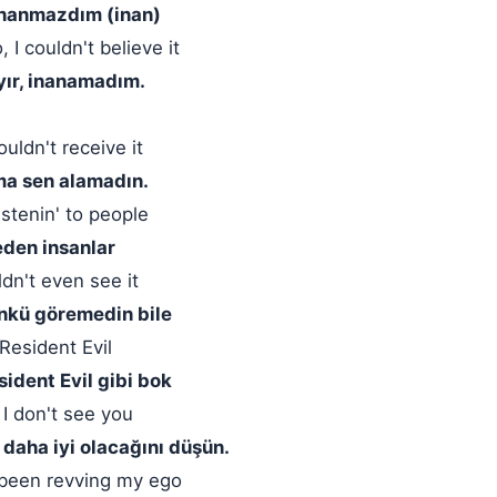
 inanmazdım (inan)
I couldn't believe it
ayır, inanamadım.
ouldn't receive it
ma sen alamadın.
istenin' to people
neden insanlar
dn't even see it
ünkü göremedin bile
 Resident Evil
sident Evil gibi bok
 I don't see you
daha iyi olacağını düşün.
t been revving my ego