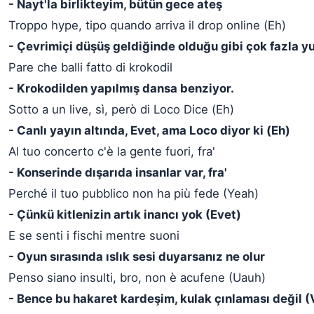
- Nayt'la birlikteyim, bütün gece ateş
Troppo hype, tipo quando arriva il drop online (Eh)
- Çevrimiçi düşüş geldiğinde olduğu gibi çok fazla y
Pare che balli fatto di krokodil
- Krokodilden yapılmış dansa benziyor.
Sotto a un live, sì, però di Loco Dice (Eh)
- Canlı yayın altında, Evet, ama Loco diyor ki (Eh)
Al tuo concerto c'è la gente fuori, fra'
- Konserinde dışarıda insanlar var, fra'
Perché il tuo pubblico non ha più fede (Yeah)
- Çünkü kitlenizin artık inancı yok (Evet)
E se senti i fischi mentre suoni
- Oyun sırasında ıslık sesi duyarsanız ne olur
Penso siano insulti, bro, non è acufene (Uauh)
- Bence bu hakaret kardeşim, kulak çınlaması değil (