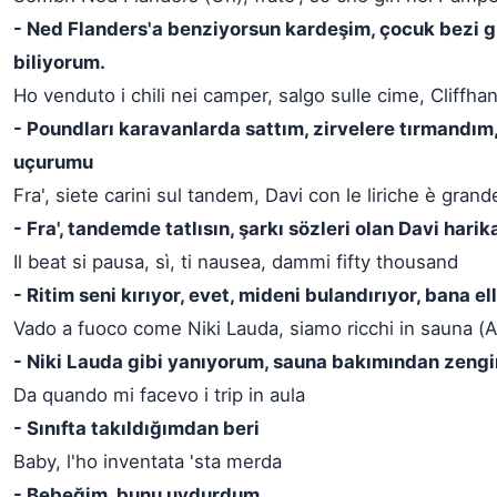
- Ned Flanders'a benziyorsun kardeşim, çocuk bezi g
biliyorum.
Ho venduto i chili nei camper, salgo sulle cime, Cliffha
- Poundları karavanlarda sattım, zirvelere tırmandı
uçurumu
Fra', siete carini sul tandem, Davi con le liriche è grand
- Fra', tandemde tatlısın, şarkı sözleri olan Davi harik
Il beat si pausa, sì, ti nausea, dammi fifty thousand
- Ritim seni kırıyor, evet, mideni bulandırıyor, bana ell
Vado a fuoco come Niki Lauda, siamo ricchi in sauna (
- Niki Lauda gibi yanıyorum, sauna bakımından zengi
Da quando mi facevo i trip in aula
- Sınıfta takıldığımdan beri
Baby, l'ho inventata 'sta merda
- Bebeğim, bunu uydurdum.