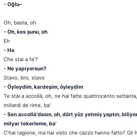
- Oğlu–
Oh, basta, oh
- Oh, kes şunu, oh
Eh
- Ha
Che stai a fa'?
- Ne yapıyorsun?
Stavo, bro, stavo
- Öyleydim, kardeşim, öyleydim
Te stai a accollà, oh, ne hai fatte quattrocento settant
miliardi de rime, ba'
- Sen accollà'dasın, oh, dört yüz yetmiş yaptın, biliyo
milyar tekerleme, ba'
C'hai ragione, ma hai visto che cazzo hanno fatto? Gli