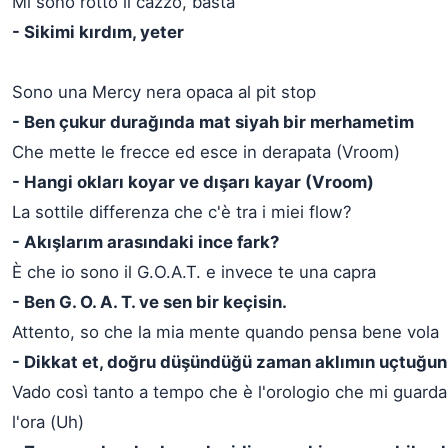
Mi sono rotto il cazzo, basta
- Sikimi kırdım, yeter
Sono una Mercy nera opaca al pit stop
- Ben çukur durağında mat siyah bir merhametim
Che mette le frecce ed esce in derapata (Vroom)
- Hangi okları koyar ve dışarı kayar (Vroom)
La sottile differenza che c'è tra i miei flow?
- Akışlarım arasındaki ince fark?
È che io sono il G.O.A.T. e invece te una capra
- Ben G. O. A. T. ve sen bir keçisin.
Attento, so che la mia mente quando pensa bene vola
- Dikkat et, doğru düşündüğü zaman aklımın uçtuğun
Vado così tanto a tempo che è l'orologio che mi guard
l'ora (Uh)