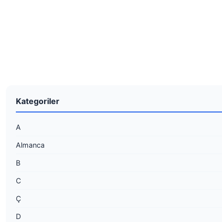
Kategoriler
A
Almanca
B
C
Ç
D