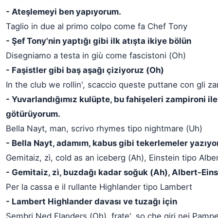
- Ateşlemeyi ben yapıyorum.
Taglio in due al primo colpo come fa Chef Tony
- Şef Tony'nin yaptığı gibi ilk atışta ikiye bölün
Disegniamo a testa in giù come fascistoni (Oh)
- Faşistler gibi baş aşağı çiziyoruz (Oh)
In the club we rollin', scaccio queste puttane con gli z
- Yuvarlandığımız kulüpte, bu fahişeleri zampironi ile 
götürüyorum.
Bella Nayt, man, scrivo rhymes tipo nightmare (Uh)
- Bella Nayt, adamım, kabus gibi tekerlemeler yazıy
Gemitaiz, zì, cold as an iceberg (Ah), Einstein tipo Albe
- Gemitaiz, zì, buzdağı kadar soğuk (Ah), Albert-Eins
Per la cassa e il rullante Highlander tipo Lambert
- Lambert Highlander davası ve tuzağı için
Sembri Ned Flanders (Oh), frate', so che giri nei Pamp