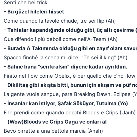
Senti che bei trick
- Bu güzel hileleri hisset
Come quando la tavole chiude, tre sei flip (Ah)
- Tahtalar kapandığında olduğu gibi, üç altı çevirme 
Qua difendo i più deboli come nell'A-Team (Ah)
- Burada A Takımında olduğu gibi en zayıf olanı sav
Spacco finché la scena mi dice: "Te sei il king" (Ah)
- Sahne bana "sen kralsın" diyene kadar ayrıldım.
Finito nel flow come Obelix, è per quello che c'ho flow 
- Dikilitaş gibi akışta bitti, bunun için akışım ve püf 
La gente vuole sangue, pare Breaking Dawn, Eclipse (Y
- İnsanlar kan istiyor, Şafak Söküyor, Tutulma (Yo)
E le prendi come quando becchi Bloods e Crips (Uauh)
- (Wow)Bloods ve Crips Gaga ve onları al
Bevo birrette a una bettola marcia (Ahah)