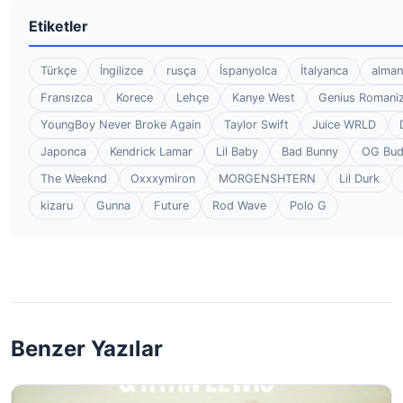
Etiketler
Türkçe
İngilizce
rusça
İspanyolca
İtalyanca
alman
Fransızca
Korece
Lehçe
Kanye West
Genius Romaniz
YoungBoy Never Broke Again
Taylor Swift
Juice WRLD
Japonca
Kendrick Lamar
Lil Baby
Bad Bunny
OG Bu
The Weeknd
Oxxxymiron
MORGENSHTERN
Lil Durk
kizaru
Gunna
Future
Rod Wave
Polo G
Benzer Yazılar