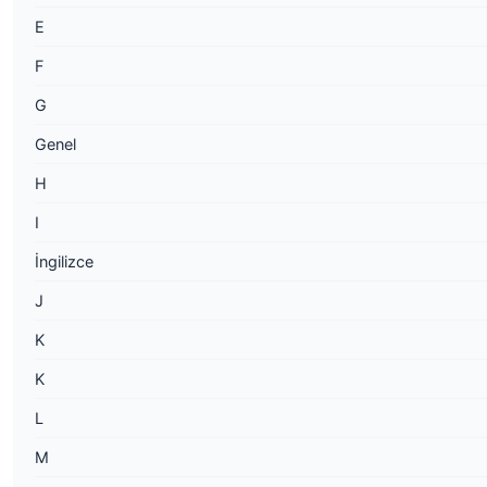
E
F
G
Genel
H
I
İngilizce
J
K
K
L
M