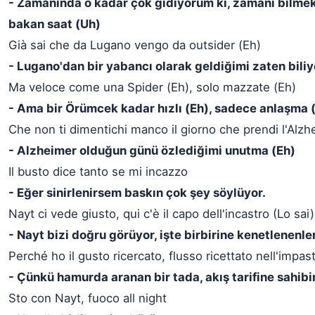
- Zamanında o kadar çok gidiyorum ki, zamanı bilmek
bakan saat (Uh)
Già sai che da Lugano vengo da outsider (Eh)
- Lugano'dan bir yabancı olarak geldiğimi zaten biliy
Ma veloce come una Spider (Eh), solo mazzate (Eh)
- Ama bir Örümcek kadar hızlı (Eh), sadece anlaşma 
Che non ti dimentichi manco il giorno che prendi l'Alzh
- Alzheimer olduğun günü özlediğimi unutma (Eh)
Il busto dice tanto se mi incazzo
- Eğer sinirlenirsem baskın çok şey söylüyor.
Nayt ci vede giusto, qui c'è il capo dell'incastro (Lo sai)
- Nayt bizi doğru görüyor, işte birbirine kenetlenenle
Perché ho il gusto ricercato, flusso ricettato nell'impas
- Çünkü hamurda aranan bir tada, akış tarifine sahib
Sto con Nayt, fuoco all night