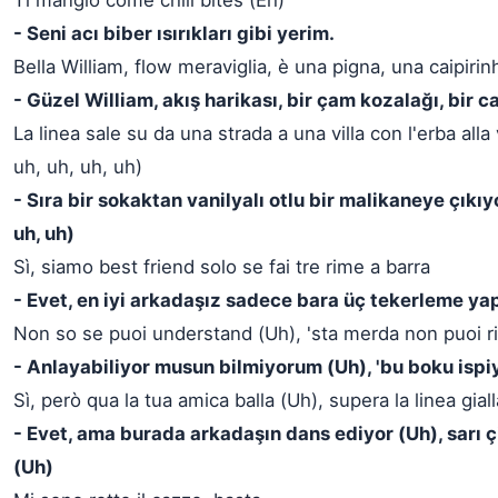
Ti mangio come chili bites (Eh)
- Seni acı biber ısırıkları gibi yerim.
Bella William, flow meraviglia, è una pigna, una caipirin
- Güzel William, akış harikası, bir çam kozalağı, bir c
La linea sale su da una strada a una villa con l'erba alla 
uh, uh, uh, uh)
- Sıra bir sokaktan vanilyalı otlu bir malikaneye çıkıyo
uh, uh)
Sì, siamo best friend solo se fai tre rime a barra
- Evet, en iyi arkadaşız sadece bara üç tekerleme ya
Non so se puoi understand (Uh), 'sta merda non puoi ri
- Anlayabiliyor musun bilmiyorum (Uh), 'bu boku isp
Sì, però qua la tua amica balla (Uh), supera la linea gial
- Evet, ama burada arkadaşın dans ediyor (Uh), sarı ç
(Uh)