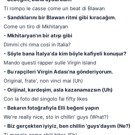
Ti rompo le casse come un beat di Blawan
- Sandıklarını bir Blawan ritmi gibi kıracağım.
Come un tiro di Mkhitaryan
- Mkhitaryan'ın bir atışı gibi
Dimmi chi rima così in Italia?
- Söyle bana İtalya'da kim böyle kafiyeli konuşur?
Mando questi rapper sulle Virgin Island
- Bu rapçileri Virgin Adası'na gönderiyorum.
Original, frate', non vinci mai (Uh)
- Orijinal, kardeşim, asla kazanamazsın (Uh)
Con la foto del singolo fai fifty likes
- Bekarın fotoğrafıyla Elli beğeni yapın
We're really nice, sto in chillin' guys (What?)
- Biz gerçekten iyiyiz, ben chillin 'guys'dayım (Ne?)