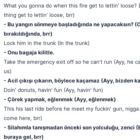
What you gonna do when this fire get to lettin' loose?
thing get to lettin' loose, brr)
- Bu yangın sönmeye başladığında ne yapacaksın? (O
bırakıldığında, brr)
Lock him in the trunk (In the trunk)
- Onu bagaja kilitle.
Take the emergency exit off so he can't run (Ayy, he ca
us)
- Acil çıkışı çıkarın, böylece kaçamaz (Ayy, bizden 
Doin' donuts, havin' fun (Ayy, havin' fun)
- Çörek yapmak, eğlenmek (Ayy, eğlenmek)
This his last ride before he meet my fuckin' gun, nigg
come here, brr)
- Silahımla tanışmadan önceki son yolculuğu, zenci (
buraya gel, brr)