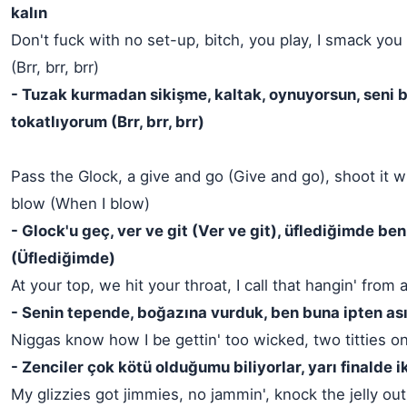
kalın
Don't fuck with no set-up, bitch, you play, I smack you 
(Brr, brr, brr)
- Tuzak kurmadan sikişme, kaltak, oynuyorsun, seni b
tokatlıyorum (Brr, brr, brr)
Pass the Glock, a give and go (Give and go), shoot it 
blow (When I blow)
- Glock'u geç, ver ve git (Ver ve git), üflediğimde be
(Üflediğimde)
At your top, we hit your throat, I call that hangin' from 
- Senin tepende, boğazına vurduk, ben buna ipten a
Niggas know how I be gettin' too wicked, two titties o
- Zenciler çok kötü olduğumu biliyorlar, yarı finalde 
My glizzies got jimmies, no jammin', knock the jelly out, 