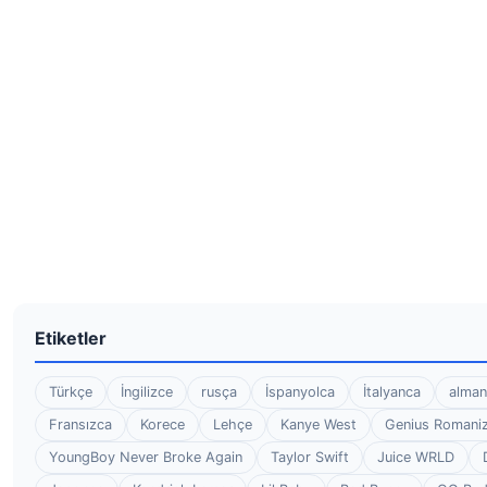
Etiketler
Türkçe
İngilizce
rusça
İspanyolca
İtalyanca
alman
Fransızca
Korece
Lehçe
Kanye West
Genius Romaniz
YoungBoy Never Broke Again
Taylor Swift
Juice WRLD