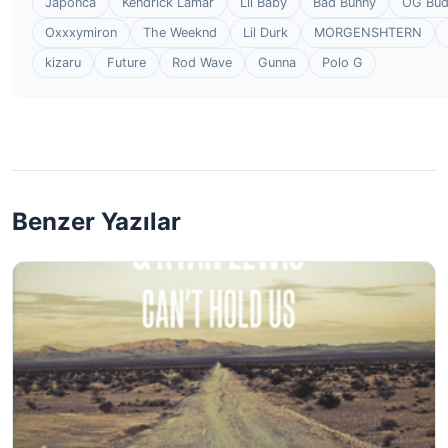
Japonca
Kendrick Lamar
Lil Baby
Bad Bunny
OG Bu
Oxxxymiron
The Weeknd
Lil Durk
MORGENSHTERN
kizaru
Future
Rod Wave
Gunna
Polo G
Benzer Yazılar