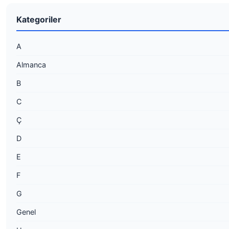
Kategoriler
A
Almanca
B
C
Ç
D
E
F
G
Genel