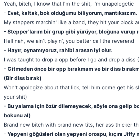
Yeah, bitch, I know that I'm the shit, I'm unapologetic
- Evet, kaltak, bok olduğumu biliyorum, mantıksızım.
My steppers marchin' like a band, they hit your block a
- Stepper'larım bir grup gibi yürüyor, bloğuna vurup ıs
Hell nah, we ain't playin', you better call the reverend
- Hayır, oynamıyoruz, rahibi arasan iyi olur.
I was taught to drop a opp before I go and drop a diss 
- Gitmeden önce bir opp bırakmam ve bir diss bırak
(Bir diss bırak)
Won't apologize about that lick, tell him come get his 
your shit)
- Bu yalama için özür dilemeyecek, söyle ona gelip b
bokunu al)
Brand new bitch with brand new tits, her ass thicker th
- Yepyeni göğüsleri olan yepyeni orospu, kıçını Jiffy