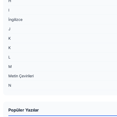
H
I
İngilizce
J
K
K
L
M
Metin Çevirileri
N
Popüler Yazılar