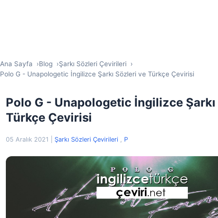
Ana Sayfa
Blog
Şarkı Sözleri Çevirileri
Polo G - Unapologetic İngilizce Şarkı Sözleri ve Türkçe Çevirisi
Polo G - Unapologetic İngilizce Şarkı
Türkçe Çevirisi
05 Aralık 2021
|
Şarkı Sözleri Çevirileri
,
P