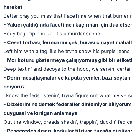
hareket
Better pray you miss that FaceTime when that burner r
- Yakıcı çaldığında facetime'ı kaçırman için dua etsen 
Body bag, zip him up, it's a murder scene
- Ceset torbası, fermuarını çek, burası cinayet mahall
Left him with a tag like he tryna show his purple jeans
- Mor kotunu göstermeye çalışıyormuş gibi bir etiketl
Deep textin' and decoys to the hood, we servin' certai
- Derin mesajlaşmalar ve kaputa yemler, bazı şeytan
ediyoruz
I know the feds listenin', tryna figure out what my ve
- Dizelerim ne demek federaller dinlemiyor biliyorum
duygusal ve kırılgan anlamaya
Out the window, dreads shakin', trappin', duckin' fed c
- Pencereden dışarı, korkular titriyor, tuzağa düşüyo