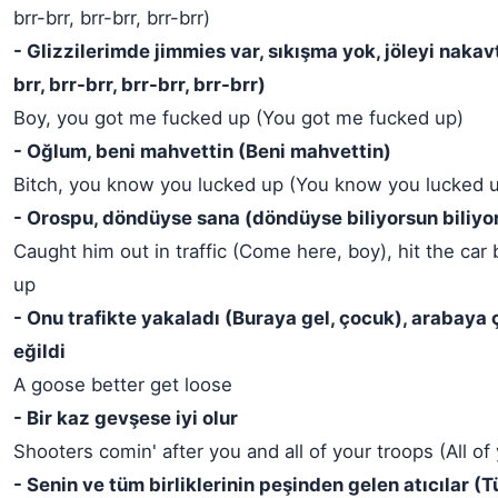
brr-brr, brr-brr, brr-brr)
- Glizzilerimde jimmies var, sıkışma yok, jöleyi nakavt 
brr, brr-brr, brr-brr, brr-brr)
Boy, you got me fucked up (You got me fucked up)
- Oğlum, beni mahvettin (Beni mahvettin)
Bitch, you know you lucked up (You know you lucked 
- Orospu, döndüyse sana (döndüyse biliyorsun biliyo
Caught him out in traffic (Come here, boy), hit the car
up
- Onu trafikte yakaladı (Buraya gel, çocuk), arabaya
eğildi
A goose better get loose
- Bir kaz gevşese iyi olur
Shooters comin' after you and all of your troops (All of
- Senin ve tüm birliklerinin peşinden gelen atıcılar (T