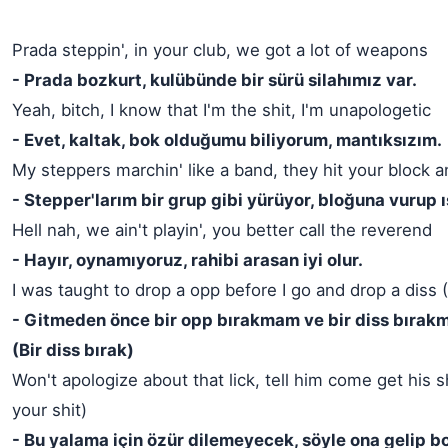
Prada steppin', in your club, we got a lot of weapons
- Prada bozkurt, kulübünde bir sürü silahımız var.
Yeah, bitch, I know that I'm the shit, I'm unapologetic
- Evet, kaltak, bok olduğumu biliyorum, mantıksızım.
My steppers marchin' like a band, they hit your block a
- Stepper'larım bir grup gibi yürüyor, bloğuna vurup ıs
Hell nah, we ain't playin', you better call the reverend
- Hayır, oynamıyoruz, rahibi arasan iyi olur.
I was taught to drop a opp before I go and drop a diss 
- Gitmeden önce bir opp bırakmam ve bir diss bırak
(Bir diss bırak)
Won't apologize about that lick, tell him come get his 
your shit)
- Bu yalama için özür dilemeyecek, söyle ona gelip b