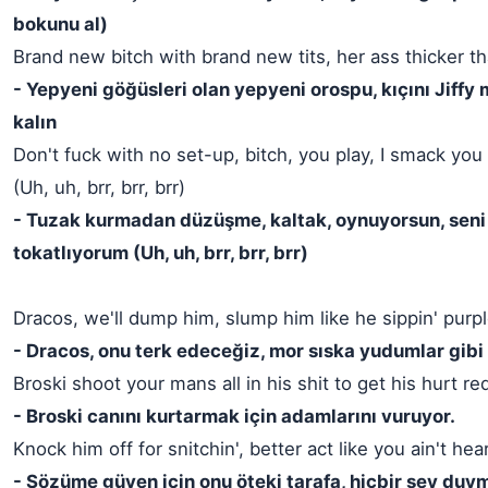
bokunu al)
Brand new bitch with brand new tits, her ass thicker th
- Yepyeni göğüsleri olan yepyeni orospu, kıçını Jiffy
kalın
Don't fuck with no set-up, bitch, you play, I smack you 
(Uh, uh, brr, brr, brr)
- Tuzak kurmadan düzüşme, kaltak, oynuyorsun, seni 
tokatlıyorum (Uh, uh, brr, brr, brr)
Dracos, we'll dump him, slump him like he sippin' purpl
- Dracos, onu terk edeceğiz, mor sıska yudumlar gibi
Broski shoot your mans all in his shit to get his hurt 
- Broski canını kurtarmak için adamlarını vuruyor.
Knock him off for snitchin', better act like you ain't hea
- Sözüme güven için onu öteki tarafa, hiçbir şey duy