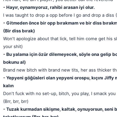
- Hayır, oynamıyoruz, rahibi arasan iyi olur.
I was taught to drop a opp before I go and drop a diss 
- Gitmeden önce bir opp bırakmam ve bir diss bırak
(Bir diss bırak)
Won't apologize about that lick, tell him come get his 
your shit)
- Bu yalama için özür dilemeyecek, söyle ona gelip b
bokunu al)
Brand new bitch with brand new tits, her ass thicker th
- Yepyeni göğüsleri olan yepyeni orospu, kıçını Jiffy
kalın
Don't fuck with no set-up, bitch, you play, I smack you 
(Brr, brr, brr)
- Tuzak kurmadan sikişme, kaltak, oynuyorsun, seni b