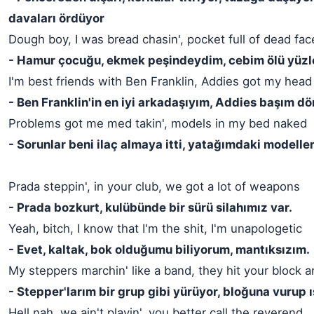
davaları ördüyor
Dough boy, I was bread chasin', pocket full of dead fac
- Hamur çocuğu, ekmek peşindeydim, cebim ölü yüzl
I'm best friends with Ben Franklin, Addies got my head 
- Ben Franklin'in en iyi arkadaşıyım, Addies başım dö
Problems got me med takin', models in my bed naked
- Sorunlar beni ilaç almaya itti, yatağımdaki modeller
Prada steppin', in your club, we got a lot of weapons
- Prada bozkurt, kulübünde bir sürü silahımız var.
Yeah, bitch, I know that I'm the shit, I'm unapologetic
- Evet, kaltak, bok olduğumu biliyorum, mantıksızım.
My steppers marchin' like a band, they hit your block a
- Stepper'larım bir grup gibi yürüyor, bloğuna vurup ıs
Hell nah, we ain't playin', you better call the reverend