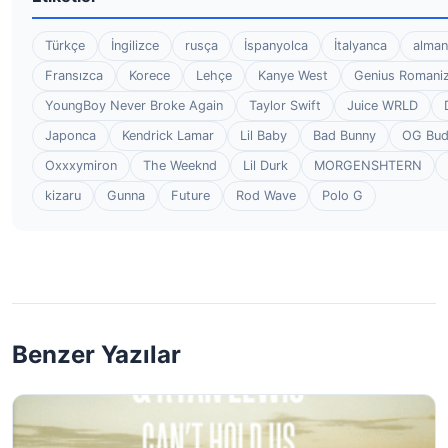
Türkçe
İngilizce
rusça
İspanyolca
İtalyanca
alman
Fransızca
Korece
Lehçe
Kanye West
Genius Romaniz
YoungBoy Never Broke Again
Taylor Swift
Juice WRLD
Japonca
Kendrick Lamar
Lil Baby
Bad Bunny
OG Bu
Oxxxymiron
The Weeknd
Lil Durk
MORGENSHTERN
kizaru
Gunna
Future
Rod Wave
Polo G
Benzer Yazılar