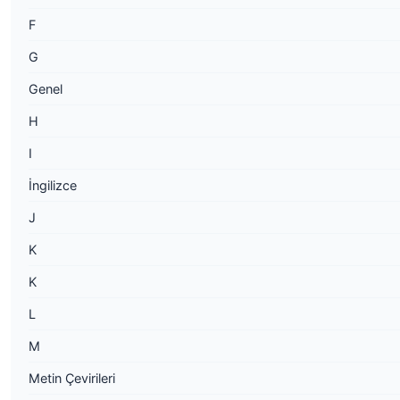
F
G
Genel
H
I
İngilizce
J
K
K
L
M
Metin Çevirileri