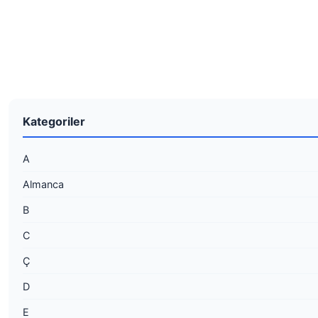
Kategoriler
A
Almanca
B
C
Ç
D
E