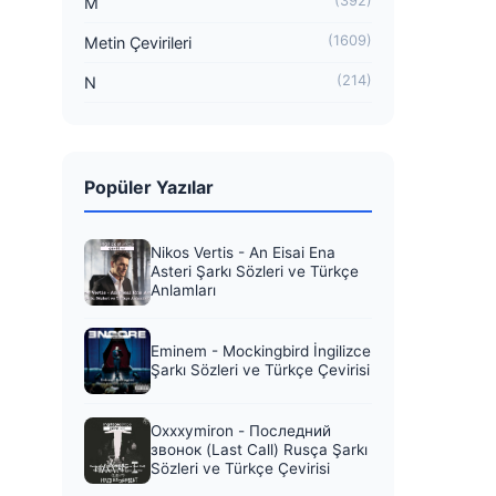
(392)
M
(1609)
Metin Çevirileri
(214)
N
Popüler Yazılar
Nikos Vertis - An Eisai Ena
Asteri Şarkı Sözleri ve Türkçe
Anlamları
Eminem - Mockingbird İngilizce
Şarkı Sözleri ve Türkçe Çevirisi
Oxxxymiron - Последний
звонок (Last Call) Rusça Şarkı
Sözleri ve Türkçe Çevirisi