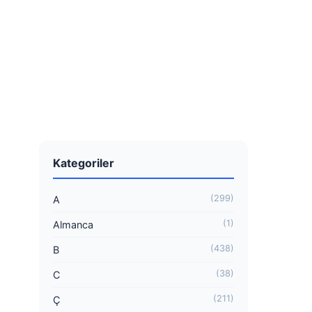
Kategoriler
(299)
A
(1)
Almanca
(438)
B
(38)
C
(211)
Ç