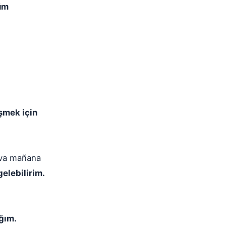
üm
şmek için
lva mañana
elebilirim.
ğım.