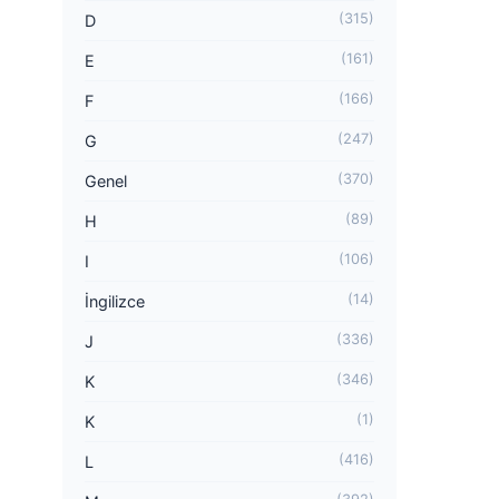
(315)
D
(161)
E
(166)
F
(247)
G
(370)
Genel
(89)
H
(106)
I
(14)
İngilizce
(336)
J
(346)
K
(1)
K
(416)
L