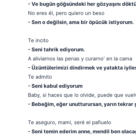
- Ve bugün göğsündeki her gözyaşını dökt
No eres él, pero quiero un beso
- Sen o değilsin, ama bir öpücük istiyorum.
Te incito
- Seni tahrik ediyorum.
A aliviarnos las penas y curarno' en la cama
- Üzüntülerimizi dindirmek ve yatakta iyile
Te admito
- Seni kabul ediyorum
Baby, si haces que lo olvide, puede que vue
- Bebeğim, eğer unutturursan, yarın tekrar g
Te aseguro, mami, seré el pañuelo
- Seni temin ederim anne, mendil ben olaca