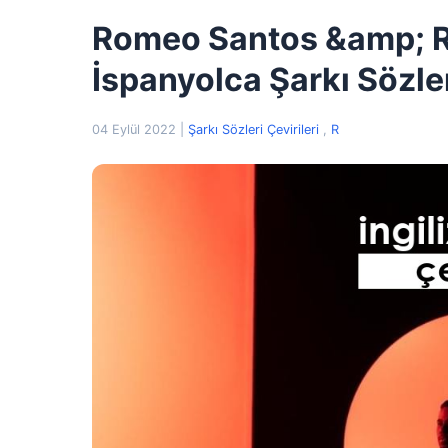
Romeo Santos &amp; R
İspanyolca Şarkı Sözler
04 Eylül 2022
|
Şarkı Sözleri Çevirileri
,
R