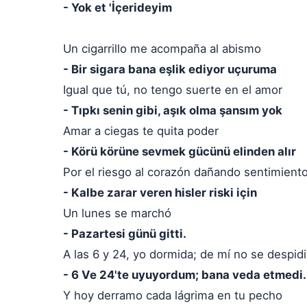
- Yok et 'İçerideyim
Un cigarrillo me acompaña al abismo
- Bir sigara bana eşlik ediyor uçuruma
Igual que tú, no tengo suerte en el amor
- Tıpkı senin gibi, aşık olma şansım yok
Amar a ciegas te quita poder
- Körü körüne sevmek gücünü elinden alır
Por el riesgo al corazón dañando sentimient
- Kalbe zarar veren hisler riski için
Un lunes se marchó
- Pazartesi günü gitti.
A las 6 y 24, yo dormida; de mí no se despid
- 6 Ve 24'te uyuyordum; bana veda etmedi.
Y hoy derramo cada lágrima en tu pecho