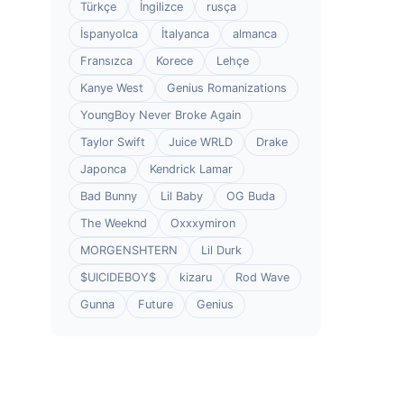
Türkçe
İngilizce
rusça
İspanyolca
İtalyanca
almanca
Fransızca
Korece
Lehçe
Kanye West
Genius Romanizations
YoungBoy Never Broke Again
Taylor Swift
Juice WRLD
Drake
Japonca
Kendrick Lamar
Bad Bunny
Lil Baby
OG Buda
The Weeknd
Oxxxymiron
MORGENSHTERN
Lil Durk
$UICIDEBOY$
kizaru
Rod Wave
Gunna
Future
Genius