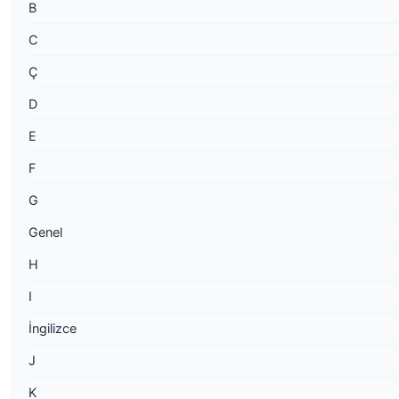
B
C
Ç
D
E
F
G
Genel
H
I
İngilizce
J
K