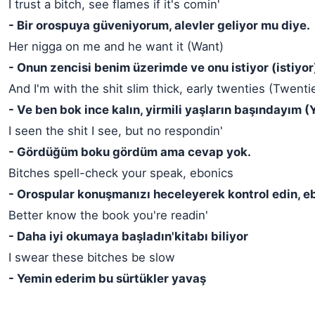
I trust a bitch, see flames if it's comin'
- Bir orospuya güveniyorum, alevler geliyor mu diye.
Her nigga on me and he want it (Want)
- Onun zencisi benim üzerimde ve onu istiyor (istiyor
And I'm with the shit slim thick, early twenties (Twenti
- Ve ben bok ince kalın, yirmili yaşların başındayım (Y
I seen the shit I see, but no respondin'
- Gördüğüm boku gördüm ama cevap yok.
Bitches spell-check your speak, ebonics
- Orospular konuşmanızı heceleyerek kontrol edin, e
Better know the book you're readin'
- Daha iyi okumaya başladın'kitabı biliyor
I swear these bitches be slow
- Yemin ederim bu sürtükler yavaş