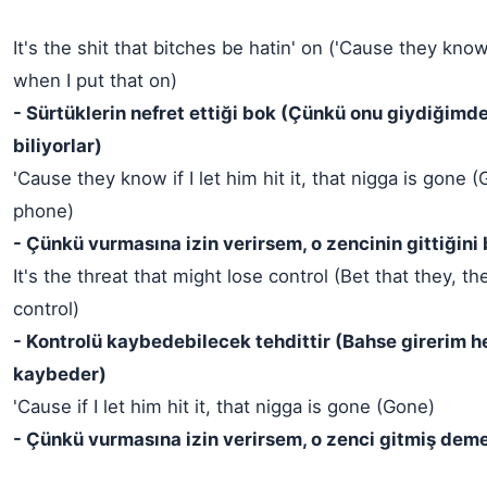
It's the shit that bitches be hatin' on ('Cause they know
when I put that on)
- Sürtüklerin nefret ettiği bok (Çünkü onu giydiğimd
biliyorlar)
'Cause they know if I let him hit it, that nigga is gone (
phone)
- Çünkü vurmasına izin verirsem, o zencinin gittiğini b
It's the threat that might lose control (Bet that they, the
control)
- Kontrolü kaybedebilecek tehdittir (Bahse girerim h
kaybeder)
'Cause if I let him hit it, that nigga is gone (Gone)
- Çünkü vurmasına izin verirsem, o zenci gitmiş deme