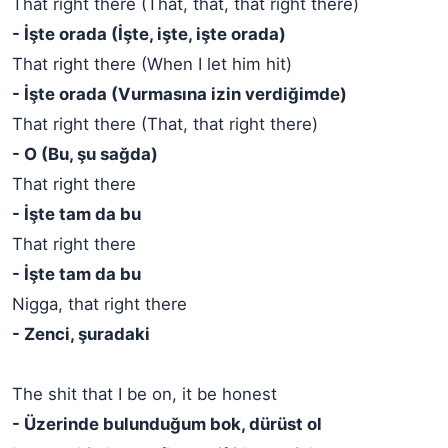
That right there (That, that, that right there)
- İşte orada (İşte, işte, işte orada)
That right there (When I let him hit)
- İşte orada (Vurmasına izin verdiğimde)
That right there (That, that right there)
- O (Bu, şu sağda)
That right there
- İşte tam da bu
That right there
- İşte tam da bu
Nigga, that right there
- Zenci, şuradaki
The shit that I be on, it be honest
- Üzerinde bulunduğum bok, dürüst ol