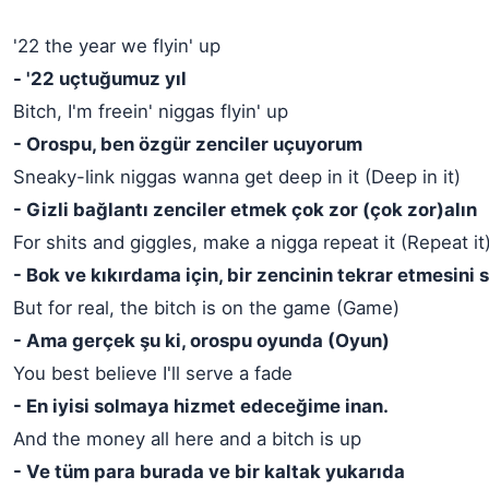
'22 the year we flyin' up
- '22 uçtuğumuz yıl
Bitch, I'm freein' niggas flyin' up
- Orospu, ben özgür zenciler uçuyorum
Sneaky-link niggas wanna get deep in it (Deep in it)
- Gizli bağlantı zenciler etmek çok zor (çok zor)alın
For shits and giggles, make a nigga repeat it (Repeat it
- Bok ve kıkırdama için, bir zencinin tekrar etmesini 
But for real, the bitch is on the game (Game)
- Ama gerçek şu ki, orospu oyunda (Oyun)
You best believe I'll serve a fade
- En iyisi solmaya hizmet edeceğime inan.
And the money all here and a bitch is up
- Ve tüm para burada ve bir kaltak yukarıda