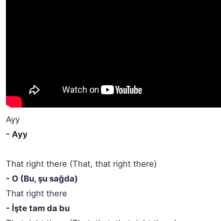
Ayy
- Ayy
That right there (That, that right there)
- O (Bu, şu sağda)
That right there
- İşte tam da bu