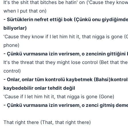
It's the shit that bitches be hatin' on ('Cause they know
when I put that on)
- Sürtüklerin nefret ettiği bok (Çünkü onu giydiğimd
biliyorlar)
'Cause they know if I let him hit it, that nigga is gone (
phone)
- Çünkü vurmasına izin verirsem, o zencinin gittiğini b
It's the threat that they might lose control (Bet that the
control)
- Onlar, onlar tüm kontrolü kaybetmek (Bahsi)kontro
kaybedebilir onlar tehdit değil
'Cause if I let him hit it, that nigga is gone (Gone)
- Çünkü vurmasına izin verirsem, o zenci gitmiş deme
That right there (That, that right there)