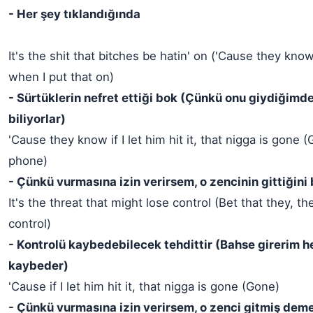
- Her şey tıklandığında
It's the shit that bitches be hatin' on ('Cause they know
when I put that on)
- Sürtüklerin nefret ettiği bok (Çünkü onu giydiğimd
biliyorlar)
'Cause they know if I let him hit it, that nigga is gone (
phone)
- Çünkü vurmasına izin verirsem, o zencinin gittiğini b
It's the threat that might lose control (Bet that they, the
control)
- Kontrolü kaybedebilecek tehdittir (Bahse girerim h
kaybeder)
'Cause if I let him hit it, that nigga is gone (Gone)
- Çünkü vurmasına izin verirsem, o zenci gitmiş deme