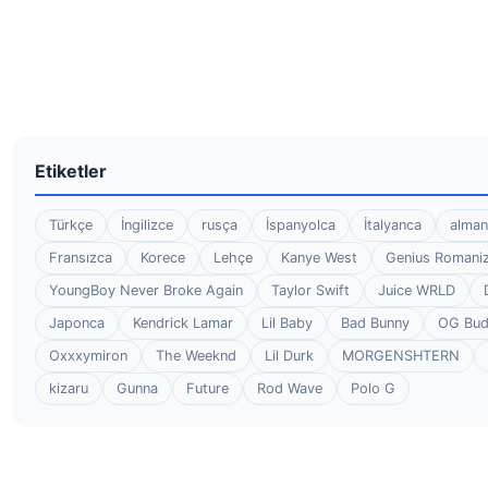
Etiketler
Türkçe
İngilizce
rusça
İspanyolca
İtalyanca
alman
Fransızca
Korece
Lehçe
Kanye West
Genius Romaniz
YoungBoy Never Broke Again
Taylor Swift
Juice WRLD
Japonca
Kendrick Lamar
Lil Baby
Bad Bunny
OG Bu
Oxxxymiron
The Weeknd
Lil Durk
MORGENSHTERN
kizaru
Gunna
Future
Rod Wave
Polo G