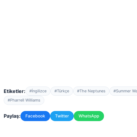
Etiketler:
#İngilizce
#Türkçe
#The Neptunes
#Summer Wa
#Pharrell Williams
Paylaş:
Facebook
Twitter
WhatsApp