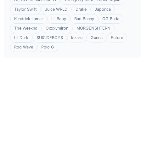
Taylor Swift
Juice WRLD
Drake
Japonca
Kendrick Lamar
Lil Baby
Bad Bunny
OG Buda
The Weeknd
Oxxxymiron
MORGENSHTERN
Lil Durk
$UICIDEBOY$
kizaru
Gunna
Future
Rod Wave
Polo G