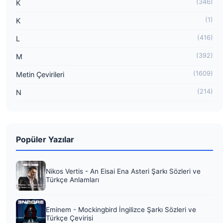
(346)
K
(1)
K
(416)
L
(392)
M
(1609)
Metin Çevirileri
(214)
N
Popüler Yazılar
Nikos Vertis - An Eisai Ena Asteri Şarkı Sözleri ve
Türkçe Anlamları
Eminem - Mockingbird İngilizce Şarkı Sözleri ve
Türkçe Çevirisi