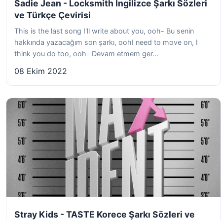
Sadie Jean - Locksmith İngilizce Şarkı Sözleri
ve Türkçe Çevirisi
This is the last song I'll write about you, ooh- Bu senin
hakkında yazacağım son şarkı, oohI need to move on, I
think you do too, ooh- Devam etmem ger...
08 Ekim 2022
Stray Kids - TASTE Korece Şarkı Sözleri ve