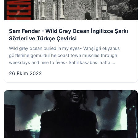
Sam Fender - Wild Grey Ocean İngilizce Şarkı
Sözleri ve Türkçe Çevirisi
Wild grey ocean buried in my eyes- Vahşi gri okyanus
gözlerime gömüldüThe coast town muscles through
weekdays and nine to fives- Sahil kasabası hafta ...
26 Ekim 2022