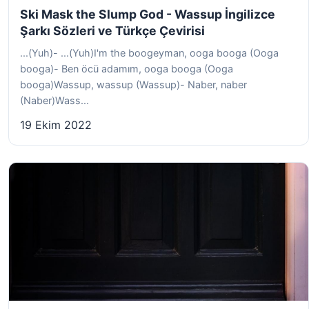
Ski Mask the Slump God - Wassup İngilizce
Şarkı Sözleri ve Türkçe Çevirisi
...(Yuh)- ...(Yuh)I'm the boogeyman, ooga booga (Ooga
booga)- Ben öcü adamım, ooga booga (Ooga
booga)Wassup, wassup (Wassup)- Naber, naber
(Naber)Wass...
19 Ekim 2022