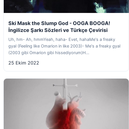
Ski Mask the Slump God - OOGA BOOGA!
İngilizce Şarkı Sözleri ve Türkçe Çevirisi
Uh, hm- Ah, hmmYeah, haha- Evet, hahaMe's a freaky
gyal (Feeling like Omarion in like 2003)- Me's a freaky gyal
(2003 gibi Omarion gibi hissediyorum)H...
25 Ekim 2022