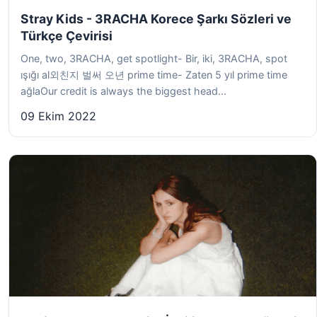
Stray Kids - 3RACHA Korece Şarkı Sözleri ve
Türkçe Çevirisi
One, two, 3RACHA, get spotlight- Bir, iki, 3RACHA, spot
ışığı al외친지 벌써 오년 prime time- Zaten 5 yıl prime time
ağlaOur credit is always the biggest head...
09 Ekim 2022