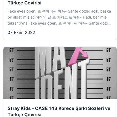
Türkçe Çevirisi
Fake eyes open, 또 속아버린 아픔- Sahte gözler açık, başka
bir aldatılmış acı이참에 날 또 가지고 놀아줘- Hadi, benimle
tekrar oyna.Fake eyes open, 또 속아버린 아픔- Sahte gözl...
07 Ekim 2022
Stray Kids - CASE 143 Korece Şarkı Sözleri ve
Türkçe Çevirisi