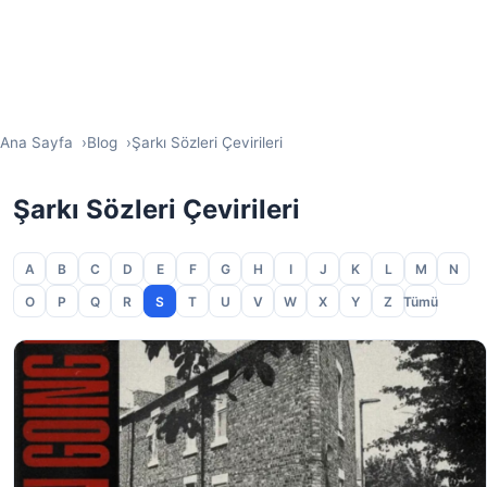
Ana Sayfa
Blog
Şarkı Sözleri Çevirileri
Şarkı Sözleri Çevirileri
A
B
C
D
E
F
G
H
I
J
K
L
M
N
O
P
Q
R
S
T
U
V
W
X
Y
Z
Tümü