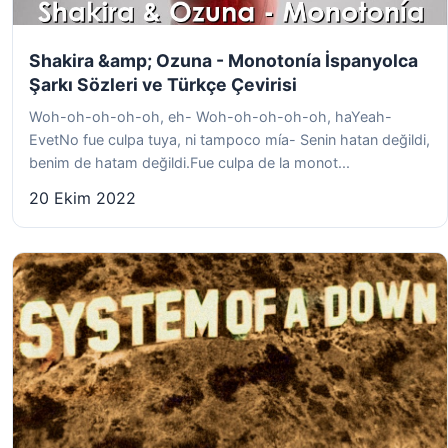
Shakira &amp; Ozuna - Monotonía İspanyolca
Şarkı Sözleri ve Türkçe Çevirisi
Woh-oh-oh-oh-oh, eh- Woh-oh-oh-oh-oh, haYeah-
EvetNo fue culpa tuya, ni tampoco mía- Senin hatan değildi,
benim de hatam değildi.Fue culpa de la monot...
20 Ekim 2022