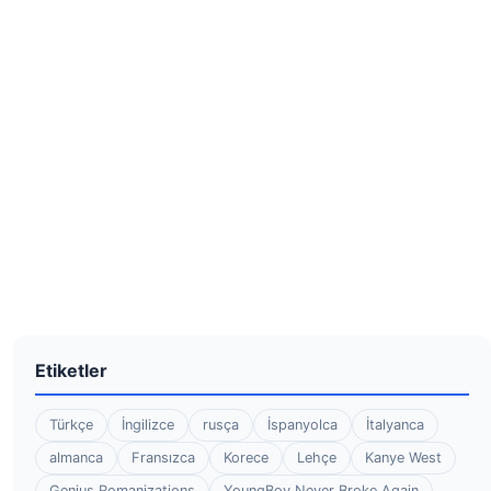
Etiketler
Türkçe
İngilizce
rusça
İspanyolca
İtalyanca
almanca
Fransızca
Korece
Lehçe
Kanye West
Genius Romanizations
YoungBoy Never Broke Again