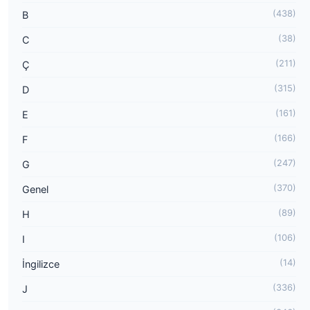
(438)
B
(38)
C
(211)
Ç
(315)
D
(161)
E
(166)
F
(247)
G
(370)
Genel
(89)
H
(106)
I
(14)
İngilizce
(336)
J