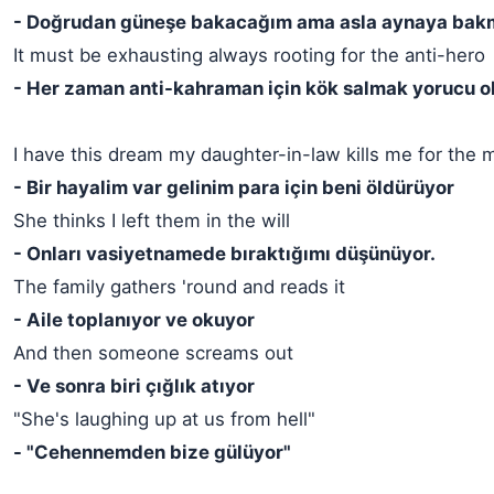
- Doğrudan güneşe bakacağım ama asla aynaya ba
It must be exhausting always rooting for the anti-hero
- Her zaman anti-kahraman için kök salmak yorucu o
I have this dream my daughter-in-law kills me for the
- Bir hayalim var gelinim para için beni öldürüyor
She thinks I left them in the will
- Onları vasiyetnamede bıraktığımı düşünüyor.
The family gathers 'round and reads it
- Aile toplanıyor ve okuyor
And then someone screams out
- Ve sonra biri çığlık atıyor
"She's laughing up at us from hell"
- "Cehennemden bize gülüyor"