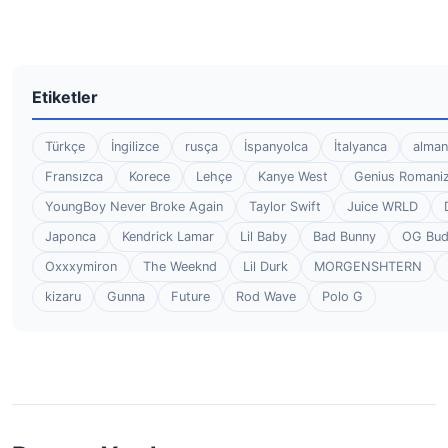
Etiketler
Türkçe
İngilizce
rusça
İspanyolca
İtalyanca
alman
Fransızca
Korece
Lehçe
Kanye West
Genius Romaniz
YoungBoy Never Broke Again
Taylor Swift
Juice WRLD
Japonca
Kendrick Lamar
Lil Baby
Bad Bunny
OG Bu
Oxxxymiron
The Weeknd
Lil Durk
MORGENSHTERN
kizaru
Gunna
Future
Rod Wave
Polo G