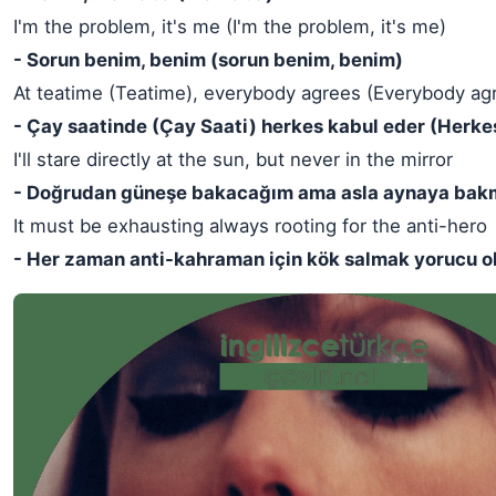
I'm the problem, it's me (I'm the problem, it's me)
- Sorun benim, benim (sorun benim, benim)
At teatime (Teatime), everybody agrees (Everybody ag
- Çay saatinde (Çay Saati) herkes kabul eder (Herke
I'll stare directly at the sun, but never in the mirror
- Doğrudan güneşe bakacağım ama asla aynaya ba
It must be exhausting always rooting for the anti-hero
- Her zaman anti-kahraman için kök salmak yorucu o