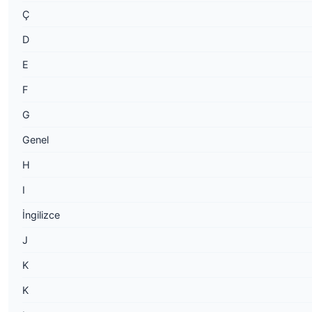
Ç
D
E
F
G
Genel
H
I
İngilizce
J
K
K