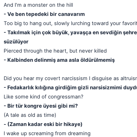
And I'm a monster on the hill
- Ve ben tepedeki bir canavarım
Too big to hang out, slowly lurching toward your favorit
- Takılmak için çok büyük, yavaşça en sevdiğin şehr
süzülüyor
Pierced through the heart, but never killed
- Kalbinden delinmiş ama asla öldürülmemiş
Did you hear my covert narcissism I disguise as altrui
- Fedakarlık kılığına girdiğim gizli narsisizmimi duy
Like some kind of congressman?
- Bir tür kongre üyesi gibi mi?
(A tale as old as time)
- (Zaman kadar eski bir hikaye)
I wake up screaming from dreaming