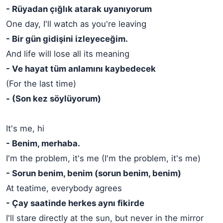
- Rüyadan çığlık atarak uyanıyorum
One day, I'll watch as you're leaving
- Bir gün gidişini izleyeceğim.
And life will lose all its meaning
- Ve hayat tüm anlamını kaybedecek
(For the last time)
- (Son kez söylüyorum)
It's me, hi
- Benim, merhaba.
I'm the problem, it's me (I'm the problem, it's me)
- Sorun benim, benim (sorun benim, benim)
At teatime, everybody agrees
- Çay saatinde herkes aynı fikirde
I'll stare directly at the sun, but never in the mirror