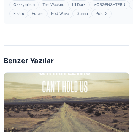
Oxxxymiron
The Weeknd
Lil Durk
MORGENSHTERN
kizaru
Future
Rod Wave
Gunna
Polo G
Benzer Yazılar