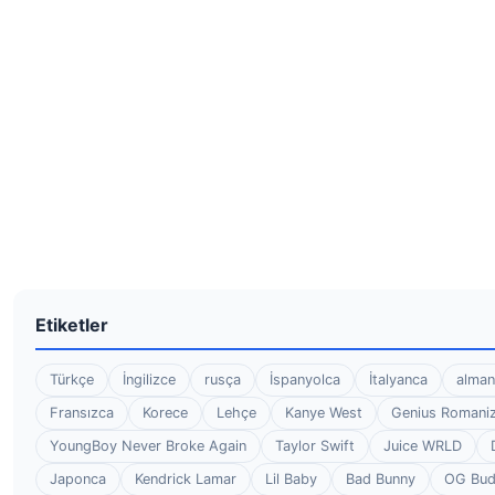
Etiketler
Türkçe
İngilizce
rusça
İspanyolca
İtalyanca
alman
Fransızca
Korece
Lehçe
Kanye West
Genius Romaniz
YoungBoy Never Broke Again
Taylor Swift
Juice WRLD
Japonca
Kendrick Lamar
Lil Baby
Bad Bunny
OG Bu