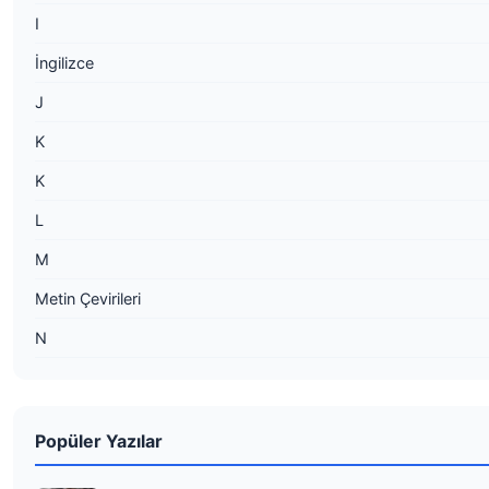
I
İngilizce
J
K
K
L
M
Metin Çevirileri
N
Popüler Yazılar