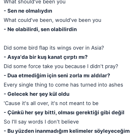
What should've been you
- Sen ne olmalıydın
What could've been, would've been you
- Ne olabilirdi, sen olabilirdin
Did some bird flap its wings over in Asia?
- Asya'da bir kuş kanat çırptı mı?
Did some force take you because I didn't pray?
- Dua etmediğim için seni zorla mı aldılar?
Every single thing to come has turned into ashes
- Gelecek her şey kül oldu
'Cause it's all over, it's not meant to be
- Çünkü her şey bitti, olması gerektiği gibi değil
So I'll say words I don't believe
- Bu yüzden inanmadığım kelimeler söyleyeceğim