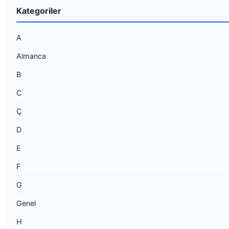
Kategoriler
A
Almanca
B
C
Ç
D
E
F
G
Genel
H