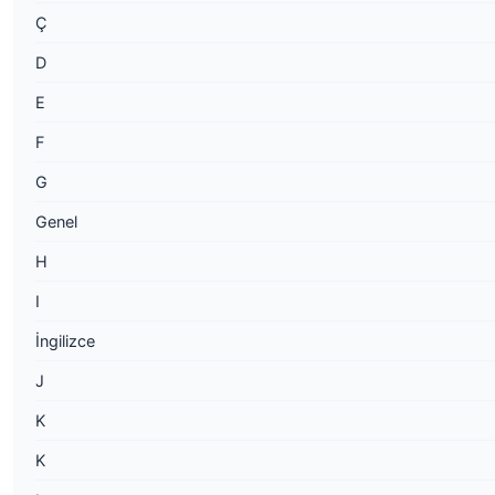
Ç
D
E
F
G
Genel
H
I
İngilizce
J
K
K