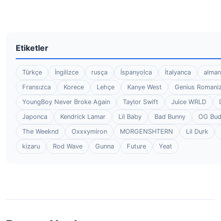
Etiketler
Türkçe
İngilizce
rusça
İspanyolca
İtalyanca
alman
Fransızca
Korece
Lehçe
Kanye West
Genius Romaniz
YoungBoy Never Broke Again
Taylor Swift
Juice WRLD
Japonca
Kendrick Lamar
Lil Baby
Bad Bunny
OG Bu
The Weeknd
Oxxxymiron
MORGENSHTERN
Lil Durk
kizaru
Rod Wave
Gunna
Future
Yeat