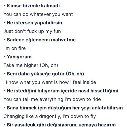
- Kimse bizimle kalmadı
You can do whatever you want
- Ne istersen yapabilirsin.
Just don't fuck up my fun
- Sadece eğlencemi mahvetme
I'm on fire
- Yanıyorum.
Take me higher (Oh, oh)
- Beni daha yükseğe götür (Oh, oh)
I know what you want is how I feel inside
- Ne istediğini biliyorum içeride nasıl hissettiğimi
You can tell me everything I'm down to ride
- Bana binmek için düştüğüm her şeyi anlatabilirsin
Changing like a dragonfly, I'm down to fly
- Bir yusufçuk gibi değişiyorum, uçmaya hazırım