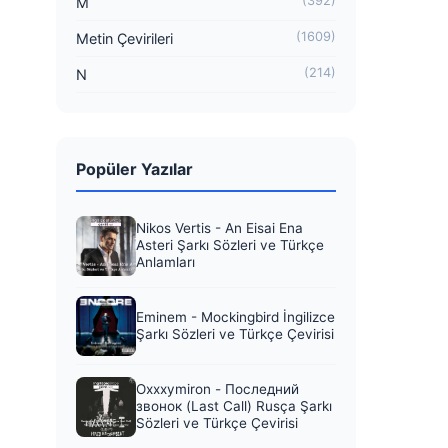
(392)
M
(1609)
Metin Çevirileri
(214)
N
Popüler Yazılar
Nikos Vertis - An Eisai Ena
Asteri Şarkı Sözleri ve Türkçe
Anlamları
Eminem - Mockingbird İngilizce
Şarkı Sözleri ve Türkçe Çevirisi
Oxxxymiron - Последний
звонок (Last Call) Rusça Şarkı
Sözleri ve Türkçe Çevirisi