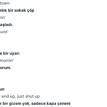
ntown
nlık bir sokak çöp
min'
aşladı.
urin'
e bir uyarı
 mornin'
yorum.
sun
 end up, just shut up
r bir gizem yok, sadece kapa çeneni