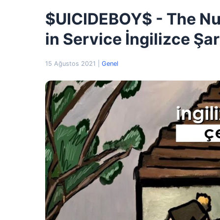
$UICIDEBOY$ - The Num
in Service İngilizce Şar
15 Ağustos 2021
|
Genel