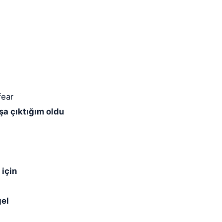
fear
aşa çıktığım oldu
 için
gel