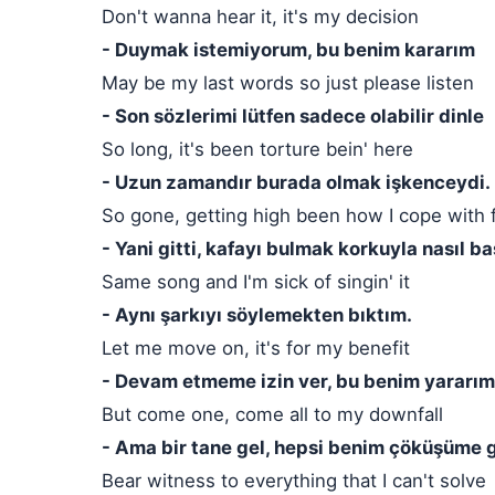
Don't wanna hear it, it's my decision
- Duymak istemiyorum, bu benim kararım
May be my last words so just please listen
- Son sözlerimi lütfen sadece olabilir dinle
So long, it's been torture bein' here
- Uzun zamandır burada olmak işkenceydi.
So gone, getting high been how I cope with 
- Yani gitti, kafayı bulmak korkuyla nasıl b
Same song and I'm sick of singin' it
- Aynı şarkıyı söylemekten bıktım.
Let me move on, it's for my benefit
- Devam etmeme izin ver, bu benim yararım
But come one, come all to my downfall
- Ama bir tane gel, hepsi benim çöküşüme 
Bear witness to everything that I can't solve