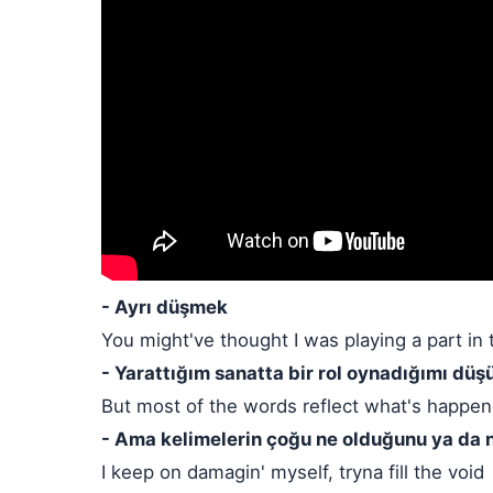
- Ayrı düşmek
You might've thought I was playing a part in t
- Yarattığım sanatta bir rol oynadığımı düşü
But most of the words reflect what's happene
- Ama kelimelerin çoğu ne olduğunu ya da
I keep on damagin' myself, tryna fill the void