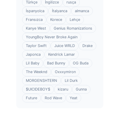
Türkçe
İngilizce
rusça
İspanyolca
İtalyanca
almanca
Fransızca
Korece
Lehçe
Kanye West
Genius Romanizations
YoungBoy Never Broke Again
Taylor Swift
Juice WRLD
Drake
Japonca
Kendrick Lamar
Lil Baby
Bad Bunny
OG Buda
The Weeknd
Oxxxymiron
MORGENSHTERN
Lil Durk
$UICIDEBOY$
kizaru
Gunna
Future
Rod Wave
Yeat