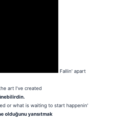
Fallin' apart
he art I've created
nebilirdin.
d or what is waiting to start happenin'
 ne olduğunu yansıtmak