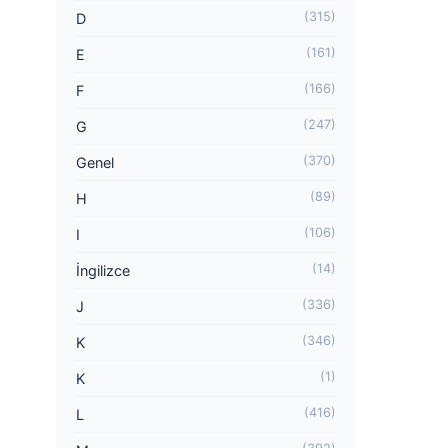
(315)
D
(161)
E
(166)
F
(247)
G
(370)
Genel
(89)
H
(106)
I
(14)
İngilizce
(336)
J
(346)
K
(1)
K
(416)
L