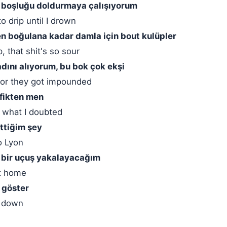
 boşluğu doldurmaya çalışıyorum
o drip until I drown
en boğulana kadar damla için bout kulüpler
, that shit's so sour
dını alıyorum, bu bok çok ekşi
rt or they got impounded
afikten men
 what I doubted
ettiğim şey
to Lyon
a bir uçuş yakalayacağım
at home
 göster
g down