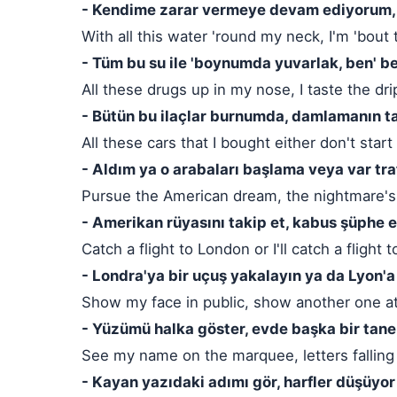
- Kendime zarar vermeye devam ediyorum,
With all this water 'round my neck, I'm 'bout t
- Tüm bu su ile 'boynumda yuvarlak, ben' b
All these drugs up in my nose, I taste the drip
- Bütün bu ilaçlar burnumda, damlamanın ta
All these cars that I bought either don't sta
- Aldım ya o arabaları başlama veya var tr
Pursue the American dream, the nightmare's
- Amerikan rüyasını takip et, kabus şüphe 
Catch a flight to London or I'll catch a flight 
- Londra'ya bir uçuş yakalayın ya da Lyon'
Show my face in public, show another one 
- Yüzümü halka göster, evde başka bir tane
See my name on the marquee, letters fallin
- Kayan yazıdaki adımı gör, harfler düşüyor