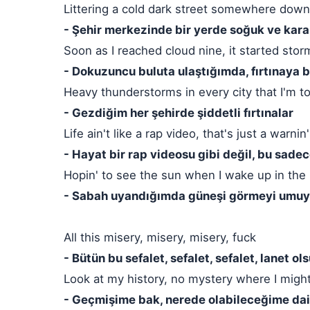
Littering a cold dark street somewhere dow
- Şehir merkezinde bir yerde soğuk ve kara
Soon as I reached cloud nine, it started stor
- Dokuzuncu buluta ulaştığımda, fırtınaya b
Heavy thunderstorms in every city that I'm to
- Gezdiğim her şehirde şiddetli fırtınalar
Life ain't like a rap video, that's just a warnin'
- Hayat bir rap videosu gibi değil, bu sadec
Hopin' to see the sun when I wake up in the
- Sabah uyandığımda güneşi görmeyi umu
All this misery, misery, misery, fuck
- Bütün bu sefalet, sefalet, sefalet, lanet ol
Look at my history, no mystery where I might
- Geçmişime bak, nerede olabileceğime dai