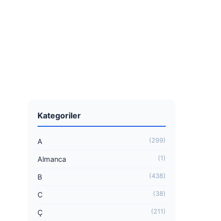
Kategoriler
(299)
A
(1)
Almanca
(438)
B
(38)
C
(211)
Ç