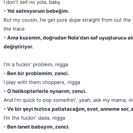
I don't sell no yola, baby
- Yol satmıyorum bebeğim.
But my cousin, he get pure dope straight from out the
the trace
- Ama kuzenim, doğrudan Nola'dan saf uyuşturucu alıy
değiştiriyor.
I'm a fuckin' problem, nigga
- Ben bir problemim, zenci.
I play with them choppers, nigga
- O helikopterlerle oynarım, zenci.
And I'm quick to pop somethin', yeah, ask my mama, n
- Ve bir şeyi hızlıca patlatacağım, evet, anneme sor, 
I'm the fuckin' dada, nigga
- Ben lanet babayım, zenci.