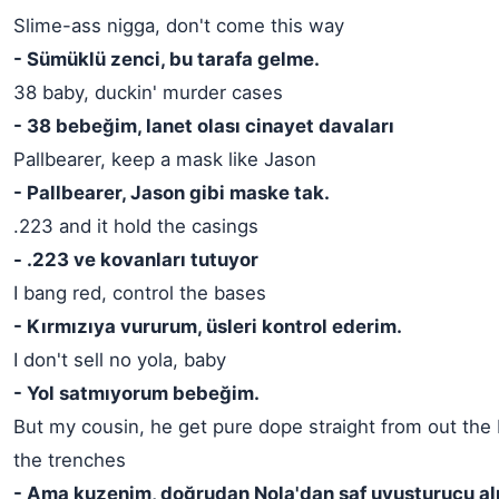
Slime-ass nigga, don't come this way
- Sümüklü zenci, bu tarafa gelme.
38 baby, duckin' murder cases
- 38 bebeğim, lanet olası cinayet davaları
Pallbearer, keep a mask like Jason
- Pallbearer, Jason gibi maske tak.
.223 and it hold the casings
- .223 ve kovanları tutuyor
I bang red, control the bases
- Kırmızıya vururum, üsleri kontrol ederim.
I don't sell no yola, baby
- Yol satmıyorum bebeğim.
But my cousin, he get pure dope straight from out the
the trenches
- Ama kuzenim, doğrudan Nola'dan saf uyuşturucu alıy