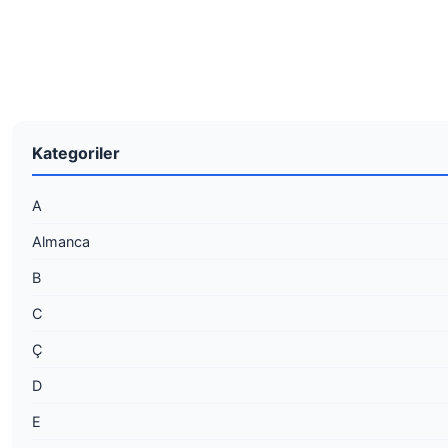
Kategoriler
A
Almanca
B
C
Ç
D
E