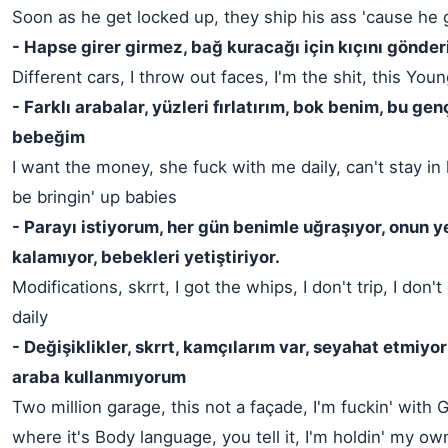
Soon as he get locked up, they ship his ass 'cause he
- Hapse girer girmez, bağ kuracağı için kıçını gönderi
Different cars, I throw out faces, I'm the shit, this Yo
- Farklı arabalar, yüzleri fırlatırım, bok benim, bu ge
bebeğim
I want the money, she fuck with me daily, can't stay in
be bringin' up babies
- Parayı istiyorum, her gün benimle uğraşıyor, onun y
kalamıyor, bebekleri yetiştiriyor.
Modifications, skrrt, I got the whips, I don't trip, I don't
daily
- Değişiklikler, skrrt, kamçılarım var, seyahat etmiyo
araba kullanmıyorum
Two million garage, this not a façade, I'm fuckin' with 
where it's Body language, you tell it, I'm holdin' my own