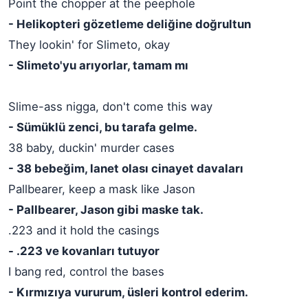
Point the chopper at the peephole
- Helikopteri gözetleme deliğine doğrultun
They lookin' for Slimeto, okay
- Slimeto'yu arıyorlar, tamam mı
Slime-ass nigga, don't come this way
- Sümüklü zenci, bu tarafa gelme.
38 baby, duckin' murder cases
- 38 bebeğim, lanet olası cinayet davaları
Pallbearer, keep a mask like Jason
- Pallbearer, Jason gibi maske tak.
.223 and it hold the casings
- .223 ve kovanları tutuyor
I bang red, control the bases
- Kırmızıya vururum, üsleri kontrol ederim.