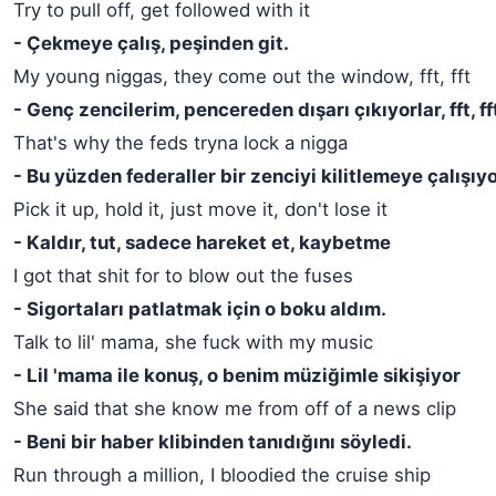
Try to pull off, get followed with it
- Çekmeye çalış, peşinden git.
My young niggas, they come out the window, fft, fft
- Genç zencilerim, pencereden dışarı çıkıyorlar, fft, ff
That's why the feds tryna lock a nigga
- Bu yüzden federaller bir zenciyi kilitlemeye çalışıyo
Pick it up, hold it, just move it, don't lose it
- Kaldır, tut, sadece hareket et, kaybetme
I got that shit for to blow out the fuses
- Sigortaları patlatmak için o boku aldım.
Talk to lil' mama, she fuck with my music
- Lil 'mama ile konuş, o benim müziğimle sikişiyor
She said that she know me from off of a news clip
- Beni bir haber klibinden tanıdığını söyledi.
Run through a million, I bloodied the cruise ship