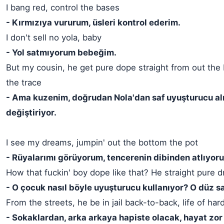
I bang red, control the bases
- Kırmızıya vururum, üsleri kontrol ederim.
I don't sell no yola, baby
- Yol satmıyorum bebeğim.
But my cousin, he get pure dope straight from out the
the trace
- Ama kuzenim, doğrudan Nola'dan saf uyuşturucu alıy
değiştiriyor.
I see my dreams, jumpin' out the bottom the pot
- Rüyalarımı görüyorum, tencerenin dibinden atlıyor
How that fuckin' boy dope like that? He straight pure d
- O çocuk nasıl böyle uyuşturucu kullanıyor? O düz s
From the streets, he be in jail back-to-back, life of ha
- Sokaklardan, arka arkaya hapiste olacak, hayat zor 