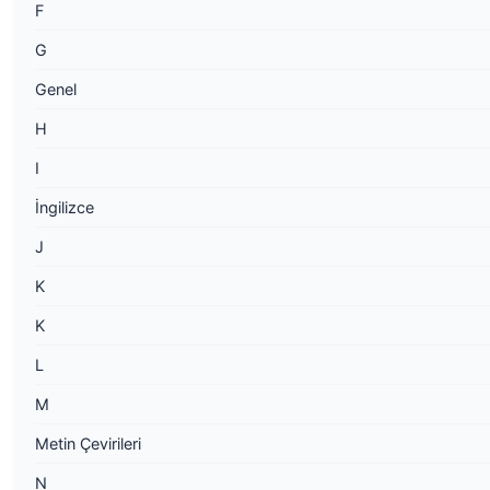
F
G
Genel
H
I
İngilizce
J
K
K
L
M
Metin Çevirileri
N