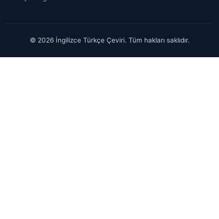
© 2026 İngilizce Türkçe Çeviri. Tüm hakları saklıdır.