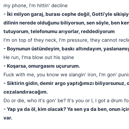
my phone, I'm hittin' decline
- İki milyon garaj, burası cephe değil, Gotti'yle sikiş
dilinin nerede olduğunu biliyorsun, sen söyle, ben ke
tutuyorum, telefonumu arıyorlar, reddediyorum
I'm on top of they neck, I'm pressure, they cannot recl
- Boynunun üstündeyim, baskı altındayım, yaslanamıy
He run, I'ma blow out his spine
- Koşarsa, omurgasını uçururum.
Fuck with me, you know we slangin' iron, I'm gon' pun
- Siktirin gidin, demir argo yaptığımızı biliyorsunuz, 
cezalandıracağım.
Do or die, who it's gon' be? It's you or I, I got a drum f
- Yap ya da öl, kim olacak? Ya sen ya da ben, onun iç
var.