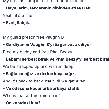
My dreams, jumpin' out the bottom the pot
- Hayallerim, tencerenin dibinden atlayarak
Yeah, it's Slime
- Evet, Balçık.
My guard preach free Vaughn B
- Gardiyanım Vaughn B'yi özgür vaaz ediyor
Free my daddy and free Phat Beezy
- Babamı serbest bırak ve Phat Beezy'yi serbest bıra
We be strapped up and we run deep
- Bağlanacağız ve derine koşacağız.
And it's back to back static 'til we get even
- Ve ödeşene kadar arka arkaya statik
Who is that at the front door?
- Ön kapıdaki kim?