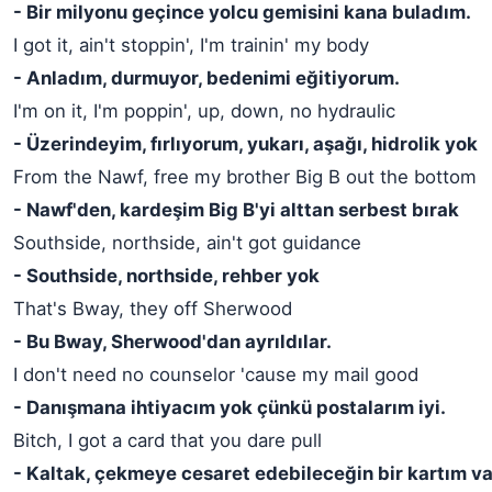
- Bir milyonu geçince yolcu gemisini kana buladım.
I got it, ain't stoppin', I'm trainin' my body
- Anladım, durmuyor, bedenimi eğitiyorum.
I'm on it, I'm poppin', up, down, no hydraulic
- Üzerindeyim, fırlıyorum, yukarı, aşağı, hidrolik yok
From the Nawf, free my brother Big B out the bottom
- Nawf'den, kardeşim Big B'yi alttan serbest bırak
Southside, northside, ain't got guidance
- Southside, northside, rehber yok
That's Bway, they off Sherwood
- Bu Bway, Sherwood'dan ayrıldılar.
I don't need no counselor 'cause my mail good
- Danışmana ihtiyacım yok çünkü postalarım iyi.
Bitch, I got a card that you dare pull
- Kaltak, çekmeye cesaret edebileceğin bir kartım va