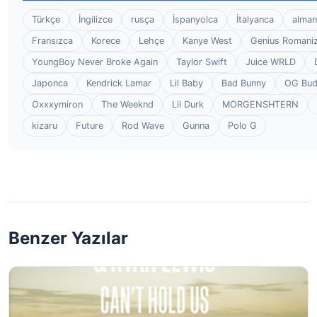
Türkçe
İngilizce
rusça
İspanyolca
İtalyanca
alman
Fransızca
Korece
Lehçe
Kanye West
Genius Romaniz
YoungBoy Never Broke Again
Taylor Swift
Juice WRLD
Japonca
Kendrick Lamar
Lil Baby
Bad Bunny
OG Bu
Oxxxymiron
The Weeknd
Lil Durk
MORGENSHTERN
kizaru
Future
Rod Wave
Gunna
Polo G
Benzer Yazılar