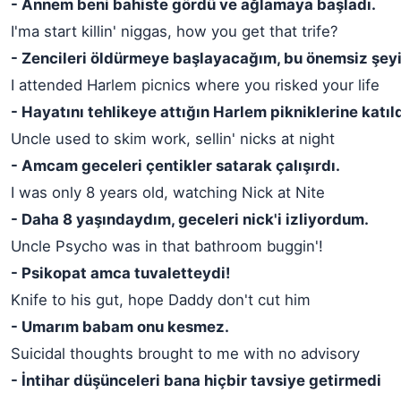
- Annem beni bahiste gördü ve ağlamaya başladı.
I'ma start killin' niggas, how you get that trife?
- Zencileri öldürmeye başlayacağım, bu önemsiz şeyi
I attended Harlem picnics where you risked your life
- Hayatını tehlikeye attığın Harlem pikniklerine katıl
Uncle used to skim work, sellin' nicks at night
- Amcam geceleri çentikler satarak çalışırdı.
I was only 8 years old, watching Nick at Nite
- Daha 8 yaşındaydım, geceleri nick'i izliyordum.
Uncle Psycho was in that bathroom buggin'!
- Psikopat amca tuvaletteydi!
Knife to his gut, hope Daddy don't cut him
- Umarım babam onu kesmez.
Suicidal thoughts brought to me with no advisory
- İntihar düşünceleri bana hiçbir tavsiye getirmedi