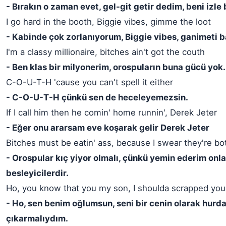
- Bırakın o zaman evet, gel-git getir dedim, beni izle 
I go hard in the booth, Biggie vibes, gimme the loot
- Kabinde çok zorlanıyorum, Biggie vibes, ganimeti 
I'm a classy millionaire, bitches ain't got the couth
- Ben klas bir milyonerim, orospuların buna gücü yok.
C-O-U-T-H 'cause you can't spell it either
- C-O-U-T-H çünkü sen de heceleyemezsin.
If I call him then he comin' home runnin', Derek Jeter
- Eğer onu ararsam eve koşarak gelir Derek Jeter
Bitches must be eatin' ass, because I swear they're b
- Orospular kıç yiyor olmalı, çünkü yemin ederim onla
besleyicilerdir.
Ho, you know that you my son, I shoulda scrapped you 
- Ho, sen benim oğlumsun, seni bir cenin olarak hurd
çıkarmalıydım.