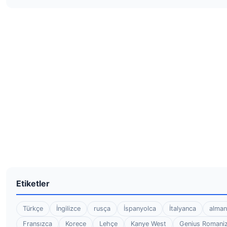
Etiketler
Türkçe
İngilizce
rusça
İspanyolca
İtalyanca
alman
Fransızca
Korece
Lehçe
Kanye West
Genius Romaniz