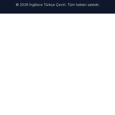
© 2026 İngilizce Türkçe Çeviri. Tüm hakları saklıdır.