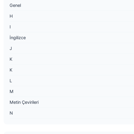
Genel
H
I
İngilizce
J
K
K
L
M
Metin Çevirileri
N