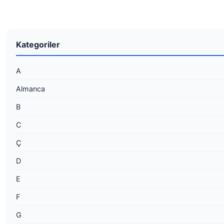
Kategoriler
A
Almanca
B
C
Ç
D
E
F
G