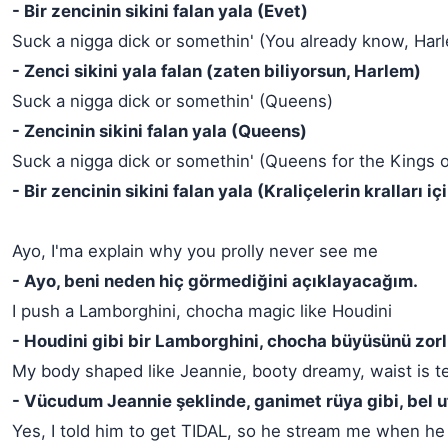
- Bir zencinin sikini falan yala (Evet)
Suck a nigga dick or somethin' (You already know, Har
- Zenci sikini yala falan (zaten biliyorsun, Harlem)
Suck a nigga dick or somethin' (Queens)
- Zencinin sikini falan yala (Queens)
Suck a nigga dick or somethin' (Queens for the Kings 
- Bir zencinin sikini falan yala (Kraliçelerin kralları iç
Ayo, I'ma explain why you prolly never see me
- Ayo, beni neden hiç görmediğini açıklayacağım.
I push a Lamborghini, chocha magic like Houdini
- Houdini gibi bir Lamborghini, chocha büyüsünü zo
My body shaped like Jeannie, booty dreamy, waist is t
- Vücudum Jeannie şeklinde, ganimet rüya gibi, bel u
Yes, I told him to get TIDAL, so he stream me when he