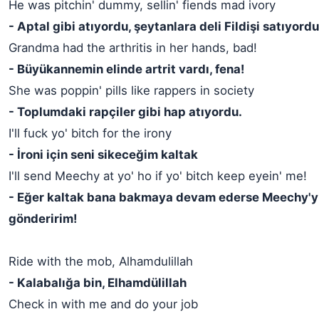
He was pitchin' dummy, sellin' fiends mad ivory
- Aptal gibi atıyordu, şeytanlara deli Fildişi satıyordu
Grandma had the arthritis in her hands, bad!
- Büyükannemin elinde artrit vardı, fena!
She was poppin' pills like rappers in society
- Toplumdaki rapçiler gibi hap atıyordu.
I'll fuck yo' bitch for the irony
- İroni için seni sikeceğim kaltak
I'll send Meechy at yo' ho if yo' bitch keep eyein' me!
- Eğer kaltak bana bakmaya devam ederse Meechy'y
gönderirim!
Ride with the mob, Alhamdulillah
- Kalabalığa bin, Elhamdülillah
Check in with me and do your job