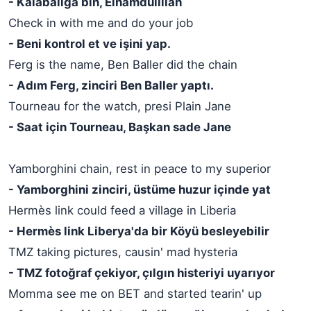
- Kalabalığa bin, Elhamdülillah
Check in with me and do your job
- Beni kontrol et ve işini yap.
Ferg is the name, Ben Baller did the chain
- Adım Ferg, zinciri Ben Baller yaptı.
Tourneau for the watch, presi Plain Jane
- Saat için Tourneau, Başkan sade Jane
Yamborghini chain, rest in peace to my superior
- Yamborghini zinciri, üstüme huzur içinde yat
Hermès link could feed a village in Liberia
- Hermès link Liberya'da bir Köyü besleyebilir
TMZ taking pictures, causin' mad hysteria
- TMZ fotoğraf çekiyor, çılgın histeriyi uyarıyor
Momma see me on BET and started tearin' up