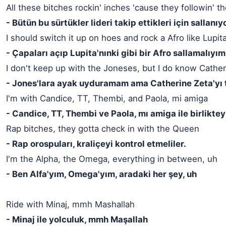
All these bitches rockin' inches 'cause they followin' t
- Bütün bu sürtükler lideri takip ettikleri için sallanıyo
I should switch it up on hoes and rock a Afro like Lupita
- Çapaları açıp Lupita'nınki gibi bir Afro sallamalıyım
I don't keep up with the Joneses, but I do know Cather
- Jones'lara ayak uyduramam ama Catherine Zeta'yı 
I'm with Candice, TT, Thembi, and Paola, mi amiga
- Candice, TT, Thembi ve Paola, mı amiga ile birliktey
Rap bitches, they gotta check in with the Queen
- Rap orospuları, kraliçeyi kontrol etmeliler.
I'm the Alpha, the Omega, everything in between, uh
- Ben Alfa'yım, Omega'yım, aradaki her şey, uh
Ride with Minaj, mmh Mashallah
- Minaj ile yolculuk, mmh Maşallah