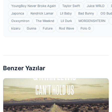
YoungBoy Never Broke Again
Taylor Swift
Juice WRLD
Japonca
Kendrick Lamar
Lil Baby
Bad Bunny
OG Bu
Oxxxymiron
The Weeknd
Lil Durk
MORGENSHTERN
kizaru
Gunna
Future
Rod Wave
Polo G
Benzer Yazılar