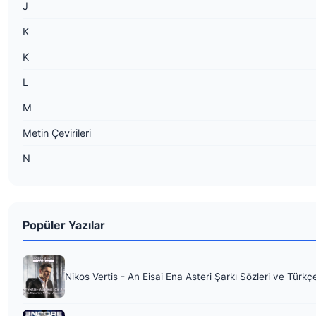
J
K
K
L
M
Metin Çevirileri
N
Popüler Yazılar
Nikos Vertis - An Eisai Ena Asteri Şarkı Sözleri ve Türkç