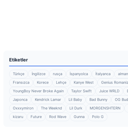
Etiketler
Türkçe
İngilizce
rusça
İspanyolca
İtalyanca
alman
Fransızca
Korece
Lehçe
Kanye West
Genius Romaniz
YoungBoy Never Broke Again
Taylor Swift
Juice WRLD
Japonca
Kendrick Lamar
Lil Baby
Bad Bunny
OG Bu
Oxxxymiron
The Weeknd
Lil Durk
MORGENSHTERN
kizaru
Future
Rod Wave
Gunna
Polo G