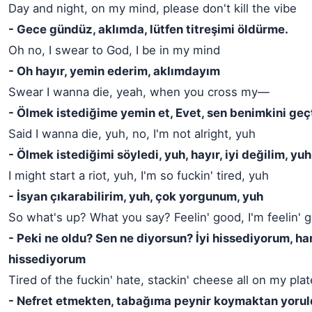
Day and night, on my mind, please don't kill the vibe
- Gece gündüz, aklımda, lütfen titreşimi öldürme.
Oh no, I swear to God, I be in my mind
- Oh hayır, yemin ederim, aklımdayım
Swear I wanna die, yeah, when you cross my—
- Ölmek istediğime yemin et, Evet, sen benimkini ge
Said I wanna die, yuh, no, I'm not alright, yuh
- Ölmek istediğimi söyledi, yuh, hayır, iyi değilim, yuh
I might start a riot, yuh, I'm so fuckin' tired, yuh
- İsyan çıkarabilirim, yuh, çok yorgunum, yuh
So what's up? What you say? Feelin' good, I'm feelin' g
- Peki ne oldu? Sen ne diyorsun? İyi hissediyorum, ha
hissediyorum
Tired of the fuckin' hate, stackin' cheese all on my plat
- Nefret etmekten, tabağıma peynir koymaktan yoru