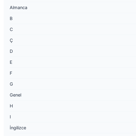
Almanca
B
C
Ç
D
E
F
G
Genel
H
I
İngilizce