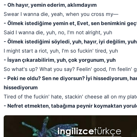
- Oh hayır, yemin ederim, aklımdayım
Swear I wanna die, yeah, when you cross my—
- Ölmek istediğime yemin et, Evet, sen benimkini ge
Said I wanna die, yuh, no, I'm not alright, yuh
- Ölmek istediğimi söyledi, yuh, hayır, iyi değilim, yuh
I might start a riot, yuh, I'm so fuckin' tired, yuh
- İsyan çıkarabilirim, yuh, çok yorgunum, yuh
So what's up? What you say? Feelin' good, I'm feelin' g
- Peki ne oldu? Sen ne diyorsun? İyi hissediyorum, ha
hissediyorum
Tired of the fuckin' hate, stackin' cheese all on my plat
- Nefret etmekten, tabağıma peynir koymaktan yoru