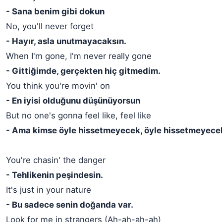
- Sana benim gibi dokun
No, you'll never forget
- Hayır, asla unutmayacaksın.
When I'm gone, I'm never really gone
- Gittiğimde, gerçekten hiç gitmedim.
You think you're movin' on
- En iyisi olduğunu düşünüyorsun
But no one's gonna feel like, feel like
- Ama kimse öyle hissetmeyecek, öyle hissetmeyece
You're chasin' the danger
- Tehlikenin peşindesin.
It's just in your nature
- Bu sadece senin doğanda var.
Look for me in strangers (Ah-ah-ah-ah)