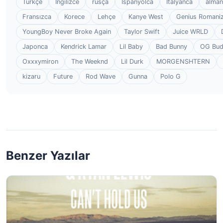
Türkçe
İngilizce
rusça
İspanyolca
İtalyanca
alman
Fransızca
Korece
Lehçe
Kanye West
Genius Romaniz
YoungBoy Never Broke Again
Taylor Swift
Juice WRLD
Japonca
Kendrick Lamar
Lil Baby
Bad Bunny
OG Bu
Oxxxymiron
The Weeknd
Lil Durk
MORGENSHTERN
kizaru
Future
Rod Wave
Gunna
Polo G
Benzer Yazılar