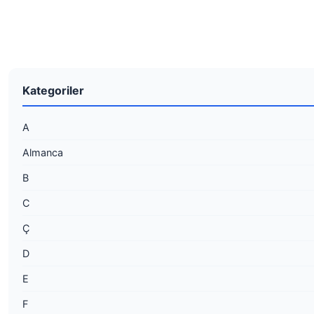
Kategoriler
A
Almanca
B
C
Ç
D
E
F