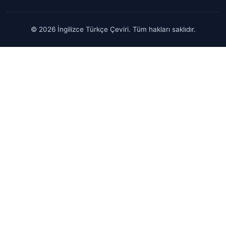
© 2026 İngilizce Türkçe Çeviri. Tüm hakları saklıdır.