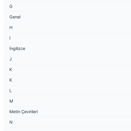
G
Genel
H
I
İngilizce
J
K
K
L
M
Metin Çevirileri
N