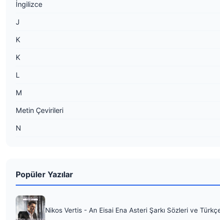
İngilizce
J
K
K
L
M
Metin Çevirileri
N
Popüler Yazılar
Nikos Vertis - An Eisai Ena Asteri Şarkı Sözleri ve Türkç