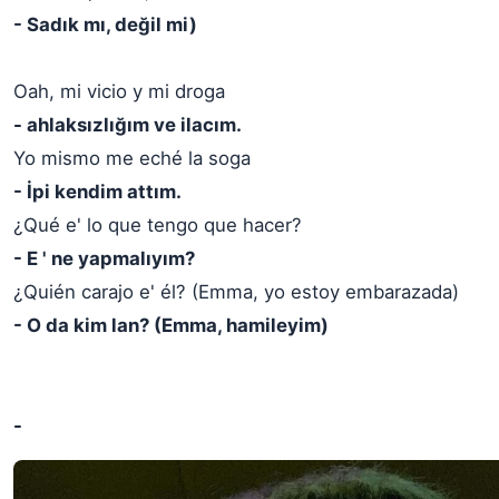
- Sadık mı, değil mi)
Oah, mi vicio y mi droga
- ahlaksızlığım ve ilacım.
Yo mismo me eché la soga
- İpi kendim attım.
¿Qué e' lo que tengo que hacer?
- E ' ne yapmalıyım?
¿Quién carajo e' él? (Emma, yo estoy embarazada)
- O da kim lan? (Emma, hamileyim)
-