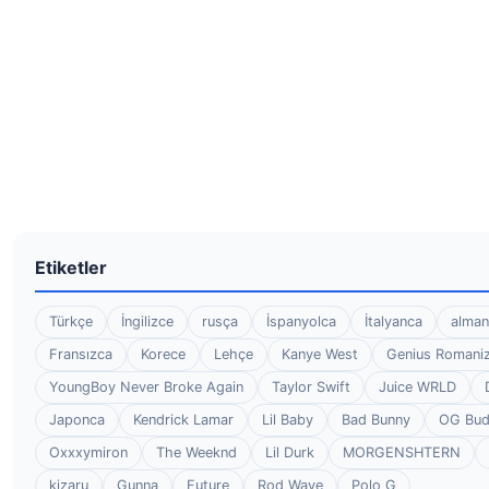
Etiketler
Türkçe
İngilizce
rusça
İspanyolca
İtalyanca
alman
Fransızca
Korece
Lehçe
Kanye West
Genius Romaniz
YoungBoy Never Broke Again
Taylor Swift
Juice WRLD
Japonca
Kendrick Lamar
Lil Baby
Bad Bunny
OG Bu
Oxxxymiron
The Weeknd
Lil Durk
MORGENSHTERN
kizaru
Gunna
Future
Rod Wave
Polo G