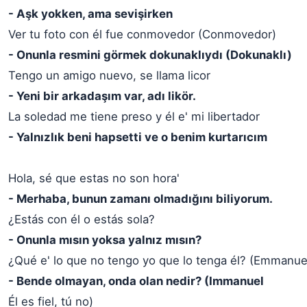
- Aşk yokken, ama sevişirken
Ver tu foto con él fue conmovedor (Conmovedor)
- Onunla resmini görmek dokunaklıydı (Dokunaklı)
Tengo un amigo nuevo, se llama licor
- Yeni bir arkadaşım var, adı likör.
La soledad me tiene preso y él e' mi libertador
- Yalnızlık beni hapsetti ve o benim kurtarıcım
Hola, sé que estas no son hora'
- Merhaba, bunun zamanı olmadığını biliyorum.
¿Estás con él o estás sola?
- Onunla mısın yoksa yalnız mısın?
¿Qué e' lo que no tengo yo que lo tenga él? (Emmanue
- Bende olmayan, onda olan nedir? (Immanuel
Él es fiel, tú no)