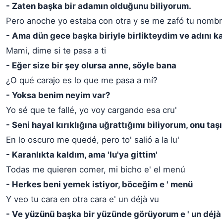
- Zaten başka bir adamın olduğunu biliyorum.
Pero anoche yo estaba con otra y se me zafó tu nomb
- Ama dün gece başka biriyle birlikteydim ve adını k
Mami, dime si te pasa a ti
- Eğer size bir şey olursa anne, söyle bana
¿O qué carajo es lo que me pasa a mí?
- Yoksa benim neyim var?
Yo sé que te fallé, yo voy cargando esa cru'
- Seni hayal kırıklığına uğrattığımı biliyorum, onu ta
En lo oscuro me quedé, pero to' salió a la lu'
- Karanlıkta kaldım, ama 'lu'ya gittim'
Todas me quieren comer, mi bicho e' el menú
- Herkes beni yemek istiyor, böceğim e ' menü
Y veo tu cara en otra cara e' un déjà vu
- Ve yüzünü başka bir yüzünde görüyorum e ' un déjà