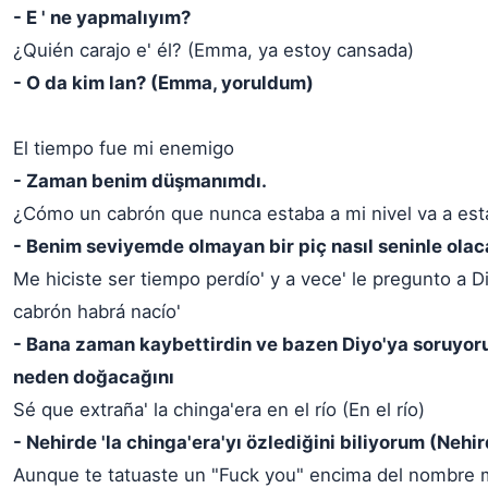
- E ' ne yapmalıyım?
¿Quién carajo e' él? (Emma, ya estoy cansada)
- O da kim lan? (Emma, yoruldum)
El tiempo fue mi enemigo
- Zaman benim düşmanımdı.
¿Cómo un cabrón que nunca estaba a mi nivel va a est
- Benim seviyemde olmayan bir piç nasıl seninle ola
Me hiciste ser tiempo perdío' y a vece' le pregunto a D
cabrón habrá nacío'
- Bana zaman kaybettirdin ve bazen Diyo'ya soruyor
neden doğacağını
Sé que extraña' la chinga'era en el río (En el río)
- Nehirde 'la chinga'era'yı özlediğini biliyorum (Nehi
Aunque te tatuaste un "Fuck you" encima del nombre