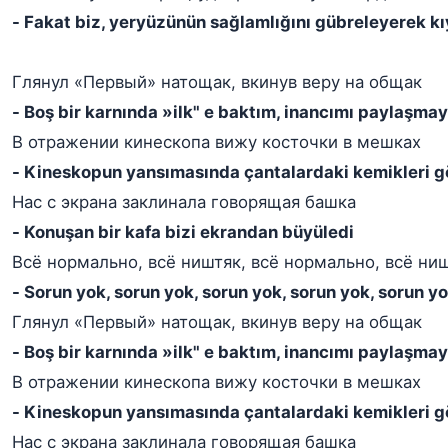
- Fakat biz, yeryüzünün sağlamlığını gübreleyerek kı
Глянул «Первый» натощак, вкинув веру на общак
- Boş bir karnında »ilk" e baktım, inancımı paylaşma
В отражении кинескопа вижу косточки в мешках
- Kineskopun yansımasında çantalardaki kemikleri 
Нас с экрана заклинала говорящая башка
- Konuşan bir kafa bizi ekrandan büyüledi
Всё нормально, всё ништяк, всё нормально, всё ни
- Sorun yok, sorun yok, sorun yok, sorun yok, sorun y
Глянул «Первый» натощак, вкинув веру на общак
- Boş bir karnında »ilk" e baktım, inancımı paylaşma
В отражении кинескопа вижу косточки в мешках
- Kineskopun yansımasında çantalardaki kemikleri 
Нас с экрана заклинала говорящая башка