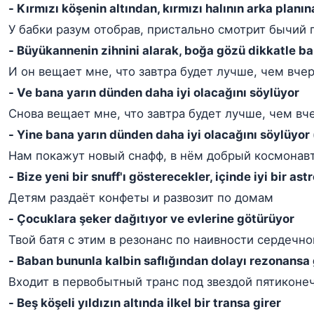
- Kırmızı köşenin altından, kırmızı halının arka planın
У бабки разум отобрав, пристально смотрит бычий 
- Büyükannenin zihnini alarak, boğa gözü dikkatle ba
И он вещает мне, что завтра будет лучше, чем вче
- Ve bana yarın dünden daha iyi olacağını söylüyor
Снова вещает мне, что завтра будет лучше, чем вч
- Yine bana yarın dünden daha iyi olacağını söylüyor
Нам покажут новый снафф, в нём добрый космонав
- Bize yeni bir snuff'ı gösterecekler, içinde iyi bir ast
Детям раздаёт конфеты и развозит по домам
- Çocuklara şeker dağıtıyor ve evlerine götürüyor
Твой батя с этим в резонанс по наивности сердечно
- Baban bununla kalbin saflığından dolayı rezonansa 
Входит в первобытный транс под звездой пятиконе
- Beş köşeli yıldızın altında ilkel bir transa girer