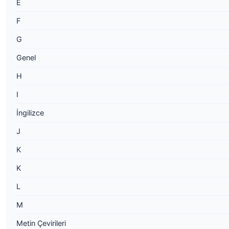
E
F
G
Genel
H
I
İngilizce
J
K
K
L
M
Metin Çevirileri