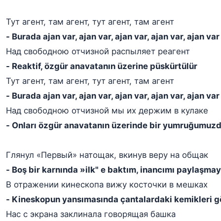
Тут агент, там агент, тут агент, там агент
- Burada ajan var, ajan var, ajan var, ajan var, ajan var
Над свободною отчизной распыляет реагент
- Reaktif, özgür anavatanın üzerine püskürtülür
Тут агент, там агент, тут агент, там агент
- Burada ajan var, ajan var, ajan var, ajan var, ajan var
Над свободною отчизной мы их держим в кулаке
- Onları özgür anavatanın üzerinde bir yumruğumuz
Глянул «Первый» натощак, вкинув веру на общак
- Boş bir karnında »ilk" e baktım, inancımı paylaşma
В отражении кинескопа вижу косточки в мешках
- Kineskopun yansımasında çantalardaki kemikleri 
Нас с экрана заклинала говорящая башка