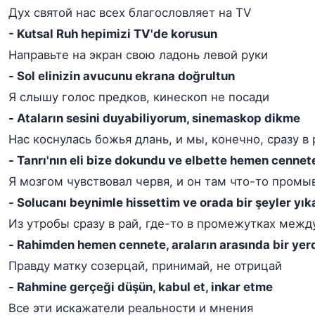
Дух святой нас всех благословляет на TV
- Kutsal Ruh hepimizi TV'de korusun
Направьте на экран свою ладонь левой руки
- Sol elinizin avucunu ekrana doğrultun
Я слышу голос предков, кинескоп не посади
- Ataların sesini duyabiliyorum, sinemaskop dikme
Нас коснулась божья длань, и мы, конечно, сразу в 
- Tanrı'nın eli bize dokundu ve elbette hemen cennet
Я мозгом чувствовал червя, и он там что-то промыв
- Solucanı beynimle hissettim ve orada bir şeyler yık
Из утробы сразу в рай, где-то в промежутках межд
- Rahimden hemen cennete, araların arasında bir yer
Правду матку созерцай, принимай, не отрицай
- Rahmine gerçeği düşün, kabul et, inkar etme
Все эти искажатели реальности и мнения