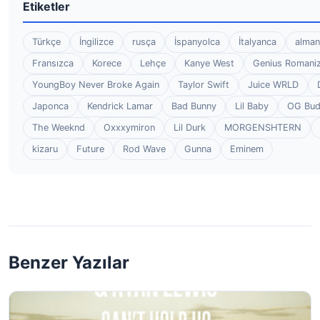
Etiketler
Türkçe
İngilizce
rusça
İspanyolca
İtalyanca
alman
Fransızca
Korece
Lehçe
Kanye West
Genius Romaniz
YoungBoy Never Broke Again
Taylor Swift
Juice WRLD
Japonca
Kendrick Lamar
Bad Bunny
Lil Baby
OG Bu
The Weeknd
Oxxxymiron
Lil Durk
MORGENSHTERN
kizaru
Future
Rod Wave
Gunna
Eminem
Benzer Yazılar