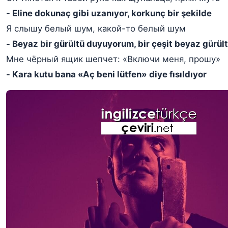
- Eline dokunaç gibi uzanıyor, korkunç bir şekilde
Я слышу белый шум, какой-то белый шум
- Beyaz bir gürültü duyuyorum, bir çeşit beyaz gürü
Мне чёрный ящик шепчет: «Включи меня, прошу»
- Kara kutu bana «Aç beni lütfen» diye fısıldıyor