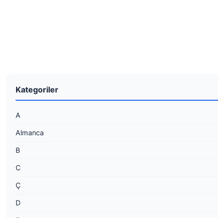
Kategoriler
A
Almanca
B
C
Ç
D