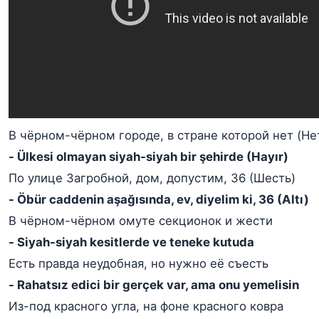
В чёрном-чёрном городе, в стране которой нет (Не
- Ülkesi olmayan siyah-siyah bir şehirde (Hayır)
По улице Загробной, дом, допустим, 36 (Шесть)
- Öbür caddenin aşağısında, ev, diyelim ki, 36 (Altı)
В чёрном-чёрном омуте секционок и жести
- Siyah-siyah kesitlerde ve teneke kutuda
Есть правда неудобная, но нужно её съесть
- Rahatsız edici bir gerçek var, ama onu yemelisin
Из-под красного угла, на фоне красного ковра