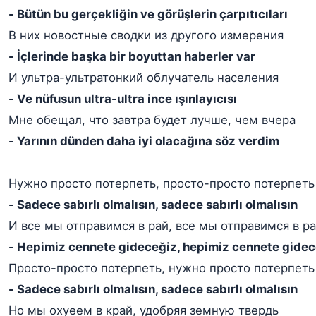
- Bütün bu gerçekliğin ve görüşlerin çarpıtıcıları
В них новостные сводки из другого измерения
- İçlerinde başka bir boyuttan haberler var
И ультра-ультратонкий облучатель населения
- Ve nüfusun ultra-ultra ince ışınlayıcısı
Мне обещал, что завтра будет лучше, чем вчера
- Yarının dünden daha iyi olacağına söz verdim
Нужно просто потерпеть, просто-просто потерпеть
- Sadece sabırlı olmalısın, sadece sabırlı olmalısın
И все мы отправимся в рай, все мы отправимся в р
- Hepimiz cennete gideceğiz, hepimiz cennete gide
Просто-просто потерпеть, нужно просто потерпеть
- Sadece sabırlı olmalısın, sadece sabırlı olmalısın
Но мы охуеем в край, удобряя земную твердь