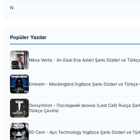
N
Popüler Yazılar
Nikos Vertis - An Eisai Ena Asteri Şarkı Sözleri ve Türkç
Eminem - Mockingbird İngilizce Şarkı Sözleri ve Türkçe 
Oxxxymiron - Последний звонок (Last Call) Rusça Şark
Türkçe Çevirisi
50 Cent - Ayo Technology İngilizce Şarkı Sözleri ve Tür