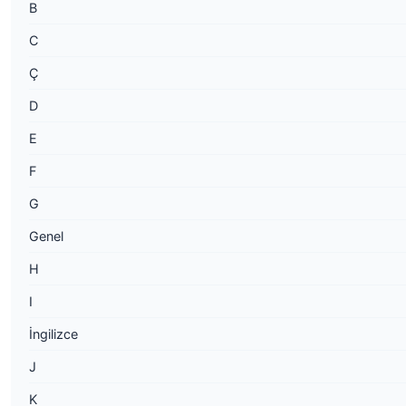
B
C
Ç
D
E
F
G
Genel
H
I
İngilizce
J
K