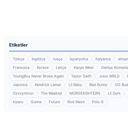
Etiketler
Türkçe
İngilizce
rusça
İspanyolca
İtalyanca
alman
Fransızca
Korece
Lehçe
Kanye West
Genius Romaniz
YoungBoy Never Broke Again
Taylor Swift
Juice WRLD
Japonca
Kendrick Lamar
Lil Baby
Bad Bunny
OG Bu
Oxxxymiron
The Weeknd
MORGENSHTERN
Lil Durk
kizaru
Gunna
Future
Rod Wave
Polo G